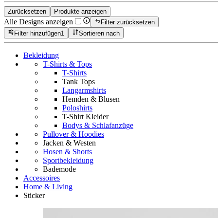
Zurücksetzen
Produkte anzeigen
Alle Designs anzeigen
Filter zurücksetzen
Filter hinzufügen
1
Sortieren nach
Bekleidung
T-Shirts & Tops
T-Shirts
Tank Tops
Langarmshirts
Hemden & Blusen
Poloshirts
T-Shirt Kleider
Bodys & Schlafanzüge
Pullover & Hoodies
Jacken & Westen
Hosen & Shorts
Sportbekleidung
Bademode
Accessoires
Home & Living
Sticker