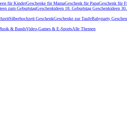
een für Kinder
Geschenke für Mama
Geschenk für Papa
Geschenk für F
een zum Geburtstag
Geschenkideen 18. Geburtstag
Geschenkideen 30.
hzeit
Silberhochzeit Geschenk
Geschenke zur Taufe
Babyparty Gesche
usik & Bands
Video-Games & E-Sports
Alle Themen