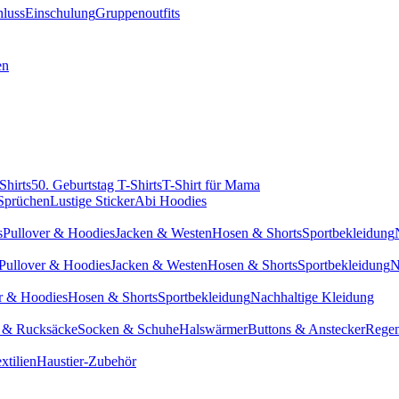
hluss
Einschulung
Gruppenoutfits
en
Shirts
50. Geburtstag T-Shirts
T-Shirt für Mama
 Sprüchen
Lustige Sticker
Abi Hoodies
s
Pullover & Hoodies
Jacken & Westen
Hosen & Shorts
Sportbekleidung
Pullover & Hoodies
Jacken & Westen
Hosen & Shorts
Sportbekleidung
N
r & Hoodies
Hosen & Shorts
Sportbekleidung
Nachhaltige Kleidung
 & Rucksäcke
Socken & Schuhe
Halswärmer
Buttons & Anstecker
Regen
xtilien
Haustier-Zubehör