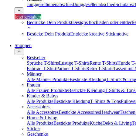
Junggesellinnenabschied
Junggesellenabschied
Schulabsc
Jetzt gestalten
Bedrucke Dein Produkt
Designs hochladen oder entdeck
Besticke Dein Produkt
Entdecke kreative Stickmotive
Shoppen
Bestseller
Sprüche T-Shirts
Lustige T-Shirts
Rente T-Shirts
Hunde T-
Fahrrad T-Shirt
Partner T-Shirts
Retro T-Shirts
Tassen mit
Männer
Alle Männer Produkte
Bestickte Kleidung
T-Shirts & Top
Frauen
Alle Frauen Produkte
Bestickte Kleidung
T-Shirts & Tops
Kinder & Babys
Alle Produkte
Bestickte Kleidung
T-Shirts & Tops
Pullove
Accessoires
Alle Accessoires
Bestickte Accessoires
Headwear
Taschen
Home & Living
Alle Produkte
Bestickte Produkte
Küche
Deko & Living
Te
Sticker
Geschenke