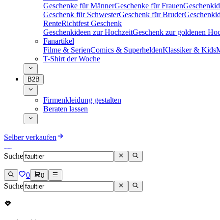
Geschenke für Männer
Geschenke für Frauen
Geschenkid
Geschenk für Schwester
Geschenk für Bruder
Geschenkid
Rente
Richtfest Geschenk
Geschenkideen zur Hochzeit
Geschenk zur goldenen Hoc
Fanartikel
Filme & Serien
Comics & Superhelden
Klassiker & Kids
M
T-Shirt der Woche
B2B
Firmenkleidung gestalten
Beraten lassen
Selber verkaufen
Suche
0
0
Suche