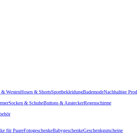
n & Westen
Hosen & Shorts
Sportbekleidung
Bademode
Nachhaltige Pro
rmer
Socken & Schuhe
Buttons & Anstecker
Regenschirme
behör
ke für Paare
Fotogeschenke
Babygeschenke
Geschenkgutscheine