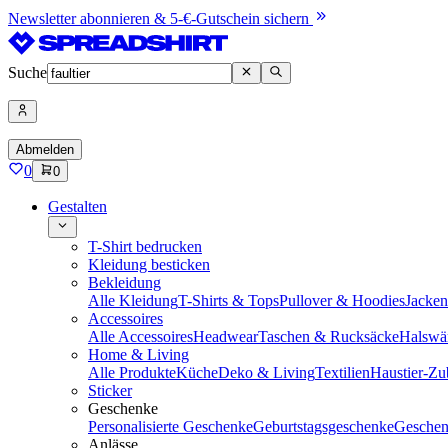
Newsletter abonnieren & 5-€-Gutschein sichern
Suche
Abmelden
0
0
Gestalten
T-Shirt bedrucken
Kleidung besticken
Bekleidung
Alle Kleidung
T-Shirts & Tops
Pullover & Hoodies
Jacke
Accessoires
Alle Accessoires
Headwear
Taschen & Rucksäcke
Halswä
Home & Living
Alle Produkte
Küche
Deko & Living
Textilien
Haustier-Zu
Sticker
Geschenke
Personalisierte Geschenke
Geburtstagsgeschenke
Geschen
Anlässe