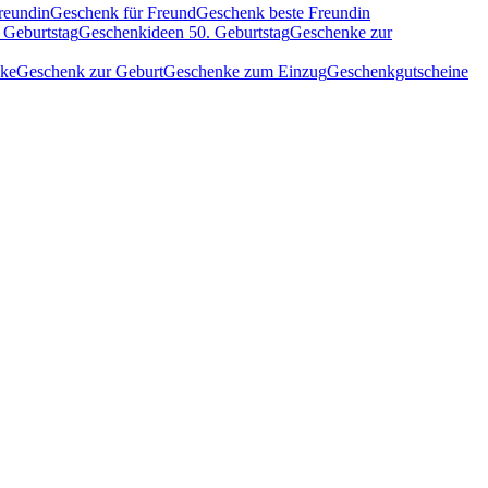
reundin
Geschenk für Freund
Geschenk beste Freundin
 Geburtstag
Geschenkideen 50. Geburtstag
Geschenke zur
nke
Geschenk zur Geburt
Geschenke zum Einzug
Geschenkgutscheine