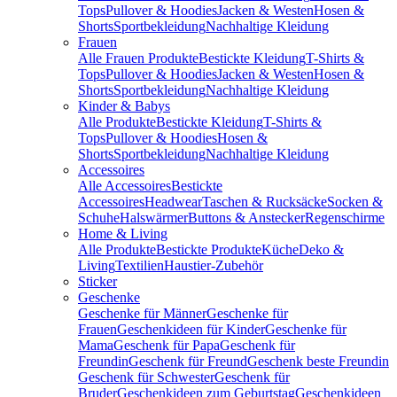
Tops
Pullover & Hoodies
Jacken & Westen
Hosen &
Shorts
Sportbekleidung
Nachhaltige Kleidung
Frauen
Alle Frauen Produkte
Bestickte Kleidung
T-Shirts &
Tops
Pullover & Hoodies
Jacken & Westen
Hosen &
Shorts
Sportbekleidung
Nachhaltige Kleidung
Kinder & Babys
Alle Produkte
Bestickte Kleidung
T-Shirts &
Tops
Pullover & Hoodies
Hosen &
Shorts
Sportbekleidung
Nachhaltige Kleidung
Accessoires
Alle Accessoires
Bestickte
Accessoires
Headwear
Taschen & Rucksäcke
Socken &
Schuhe
Halswärmer
Buttons & Anstecker
Regenschirme
Home & Living
Alle Produkte
Bestickte Produkte
Küche
Deko &
Living
Textilien
Haustier-Zubehör
Sticker
Geschenke
Geschenke für Männer
Geschenke für
Frauen
Geschenkideen für Kinder
Geschenke für
Mama
Geschenk für Papa
Geschenk für
Freundin
Geschenk für Freund
Geschenk beste Freundin
Geschenk für Schwester
Geschenk für
Bruder
Geschenkideen zum Geburtstag
Geschenkideen