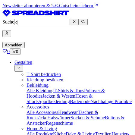
Newsletter abonnieren & 5-€-Gutschein sichern
Suche
Abmelden
0
0
Gestalten
T-Shirt bedrucken
Kleidung besticken
Bekleidung
Alle Kleidung
T-Shirts & Tops
Pullover &
Hoodies
Jacken & Westen
Hosen &
Shorts
Sportbekleidung
Bademode
Nachhaltige Produkte
Accessoires
Alle Accessoires
Headwear
Taschen &
Rucksäcke
Halswärmer
Socken & Schuhe
Buttons &
Anstecker
Regenschirme
Home & Living
Alle Produkte
Küche
Deko & Living
Textilien
Haustier-