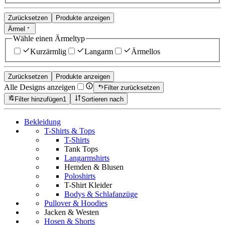
Zurücksetzen
Produkte anzeigen
Ärmel
Wähle einen Ärmeltyp
Kurzärmlig
Langarm
Ärmellos
Zurücksetzen
Produkte anzeigen
Alle Designs anzeigen
Filter zurücksetzen
Filter hinzufügen
1
Sortieren nach
Bekleidung
T-Shirts & Tops
T-Shirts
Tank Tops
Langarmshirts
Hemden & Blusen
Poloshirts
T-Shirt Kleider
Bodys & Schlafanzüge
Pullover & Hoodies
Jacken & Westen
Hosen & Shorts