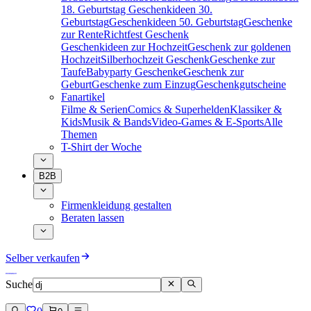
18. Geburtstag
Geschenkideen 30.
Geburtstag
Geschenkideen 50. Geburtstag
Geschenke
zur Rente
Richtfest Geschenk
Geschenkideen zur Hochzeit
Geschenk zur goldenen
Hochzeit
Silberhochzeit Geschenk
Geschenke zur
Taufe
Babyparty Geschenke
Geschenk zur
Geburt
Geschenke zum Einzug
Geschenkgutscheine
Fanartikel
Filme & Serien
Comics & Superhelden
Klassiker &
Kids
Musik & Bands
Video-Games & E-Sports
Alle
Themen
T-Shirt der Woche
B2B
Firmenkleidung gestalten
Beraten lassen
Selber verkaufen
Suche