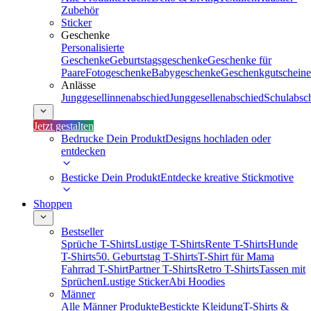
Zubehör
Sticker
Geschenke
Personalisierte
Geschenke
Geburtstagsgeschenke
Geschenke für
Paare
Fotogeschenke
Babygeschenke
Geschenkgutscheine
Anlässe
Junggesellinnenabschied
Junggesellenabschied
Schulabsc
Jetzt gestalten
Bedrucke Dein Produkt
Designs hochladen oder
entdecken
Besticke Dein Produkt
Entdecke kreative Stickmotive
Shoppen
Bestseller
Sprüche T-Shirts
Lustige T-Shirts
Rente T-Shirts
Hunde
T-Shirts
50. Geburtstag T-Shirts
T-Shirt für Mama
Fahrrad T-Shirt
Partner T-Shirts
Retro T-Shirts
Tassen mit
Sprüchen
Lustige Sticker
Abi Hoodies
Männer
Alle Männer Produkte
Bestickte Kleidung
T-Shirts &