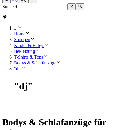
0
0
Suche
...
Home
Shoppen
Kinder & Babys
Bekleidung
T-Shirts & Tops
Bodys & Schlafanzüge
"dj"
"
dj
"
Bodys & Schlafanzüge für