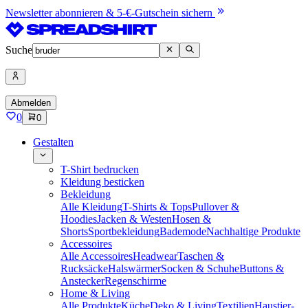
Newsletter abonnieren & 5-€-Gutschein sichern
Suche
Abmelden
0
0
Gestalten
T-Shirt bedrucken
Kleidung besticken
Bekleidung
Alle Kleidung
T-Shirts & Tops
Pullover &
Hoodies
Jacken & Westen
Hosen &
Shorts
Sportbekleidung
Bademode
Nachhaltige Produkte
Accessoires
Alle Accessoires
Headwear
Taschen &
Rucksäcke
Halswärmer
Socken & Schuhe
Buttons &
Anstecker
Regenschirme
Home & Living
Alle Produkte
Küche
Deko & Living
Textilien
Haustier-