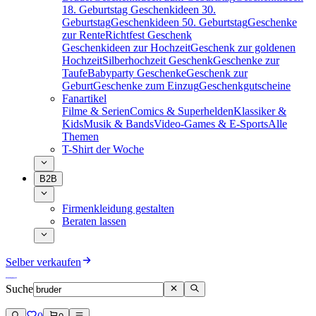
18. Geburtstag
Geschenkideen 30.
Geburtstag
Geschenkideen 50. Geburtstag
Geschenke
zur Rente
Richtfest Geschenk
Geschenkideen zur Hochzeit
Geschenk zur goldenen
Hochzeit
Silberhochzeit Geschenk
Geschenke zur
Taufe
Babyparty Geschenke
Geschenk zur
Geburt
Geschenke zum Einzug
Geschenkgutscheine
Fanartikel
Filme & Serien
Comics & Superhelden
Klassiker &
Kids
Musik & Bands
Video-Games & E-Sports
Alle
Themen
T-Shirt der Woche
B2B
Firmenkleidung gestalten
Beraten lassen
Selber verkaufen
Suche