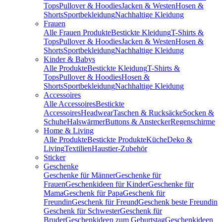
Tops
Pullover & Hoodies
Jacken & Westen
Hosen &
Shorts
Sportbekleidung
Nachhaltige Kleidung
Frauen
Alle Frauen Produkte
Bestickte Kleidung
T-Shirts &
Tops
Pullover & Hoodies
Jacken & Westen
Hosen &
Shorts
Sportbekleidung
Nachhaltige Kleidung
Kinder & Babys
Alle Produkte
Bestickte Kleidung
T-Shirts &
Tops
Pullover & Hoodies
Hosen &
Shorts
Sportbekleidung
Nachhaltige Kleidung
Accessoires
Alle Accessoires
Bestickte
Accessoires
Headwear
Taschen & Rucksäcke
Socken &
Schuhe
Halswärmer
Buttons & Anstecker
Regenschirme
Home & Living
Alle Produkte
Bestickte Produkte
Küche
Deko &
Living
Textilien
Haustier-Zubehör
Sticker
Geschenke
Geschenke für Männer
Geschenke für
Frauen
Geschenkideen für Kinder
Geschenke für
Mama
Geschenk für Papa
Geschenk für
Freundin
Geschenk für Freund
Geschenk beste Freundin
Geschenk für Schwester
Geschenk für
Bruder
Geschenkideen zum Geburtstag
Geschenkideen