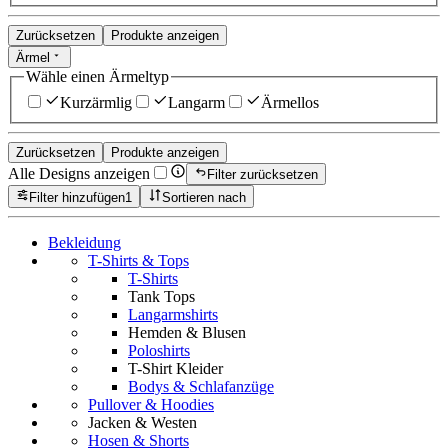
Zurücksetzen
Produkte anzeigen
Ärmel
Wähle einen Ärmeltyp
Kurzärmlig
Langarm
Ärmellos
Zurücksetzen
Produkte anzeigen
Alle Designs anzeigen
Filter zurücksetzen
Filter hinzufügen
1
Sortieren nach
Bekleidung
T-Shirts & Tops
T-Shirts
Tank Tops
Langarmshirts
Hemden & Blusen
Poloshirts
T-Shirt Kleider
Bodys & Schlafanzüge
Pullover & Hoodies
Jacken & Westen
Hosen & Shorts