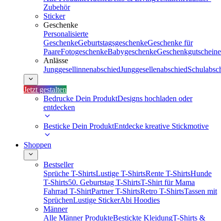
Zubehör
Sticker
Geschenke
Personalisierte
Geschenke
Geburtstagsgeschenke
Geschenke für
Paare
Fotogeschenke
Babygeschenke
Geschenkgutscheine
Anlässe
Junggesellinnenabschied
Junggesellenabschied
Schulabsc
Jetzt gestalten
Bedrucke Dein Produkt
Designs hochladen oder
entdecken
Besticke Dein Produkt
Entdecke kreative Stickmotive
Shoppen
Bestseller
Sprüche T-Shirts
Lustige T-Shirts
Rente T-Shirts
Hunde
T-Shirts
50. Geburtstag T-Shirts
T-Shirt für Mama
Fahrrad T-Shirt
Partner T-Shirts
Retro T-Shirts
Tassen mit
Sprüchen
Lustige Sticker
Abi Hoodies
Männer
Alle Männer Produkte
Bestickte Kleidung
T-Shirts &