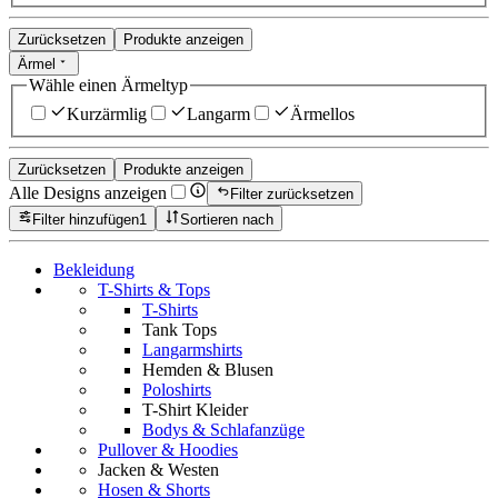
Zurücksetzen
Produkte anzeigen
Ärmel
Wähle einen Ärmeltyp
Kurzärmlig
Langarm
Ärmellos
Zurücksetzen
Produkte anzeigen
Alle Designs anzeigen
Filter zurücksetzen
Filter hinzufügen
1
Sortieren nach
Bekleidung
T-Shirts & Tops
T-Shirts
Tank Tops
Langarmshirts
Hemden & Blusen
Poloshirts
T-Shirt Kleider
Bodys & Schlafanzüge
Pullover & Hoodies
Jacken & Westen
Hosen & Shorts