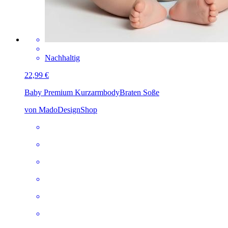
Nachhaltig
22,99 €
Baby Premium Kurzarmbody
Braten Soße
von MadoDesignShop