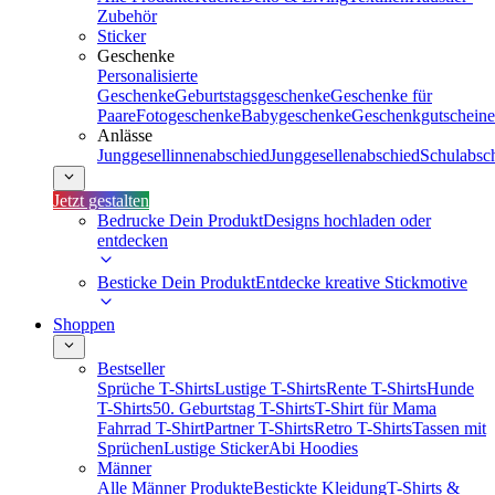
Zubehör
Sticker
Geschenke
Personalisierte
Geschenke
Geburtstagsgeschenke
Geschenke für
Paare
Fotogeschenke
Babygeschenke
Geschenkgutscheine
Anlässe
Junggesellinnenabschied
Junggesellenabschied
Schulabsc
Jetzt gestalten
Bedrucke Dein Produkt
Designs hochladen oder
entdecken
Besticke Dein Produkt
Entdecke kreative Stickmotive
Shoppen
Bestseller
Sprüche T-Shirts
Lustige T-Shirts
Rente T-Shirts
Hunde
T-Shirts
50. Geburtstag T-Shirts
T-Shirt für Mama
Fahrrad T-Shirt
Partner T-Shirts
Retro T-Shirts
Tassen mit
Sprüchen
Lustige Sticker
Abi Hoodies
Männer
Alle Männer Produkte
Bestickte Kleidung
T-Shirts &