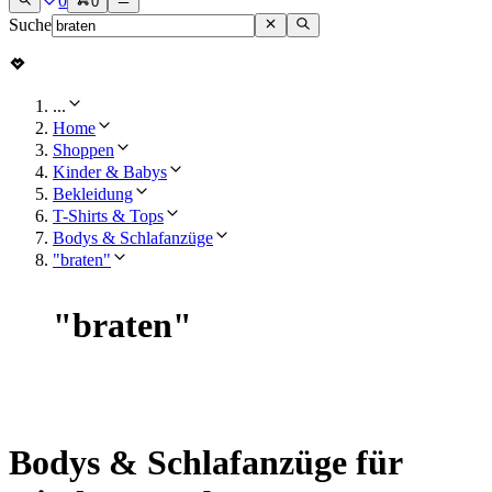
0
0
Suche
...
Home
Shoppen
Kinder & Babys
Bekleidung
T-Shirts & Tops
Bodys & Schlafanzüge
"braten"
"
braten
"
Bodys & Schlafanzüge für