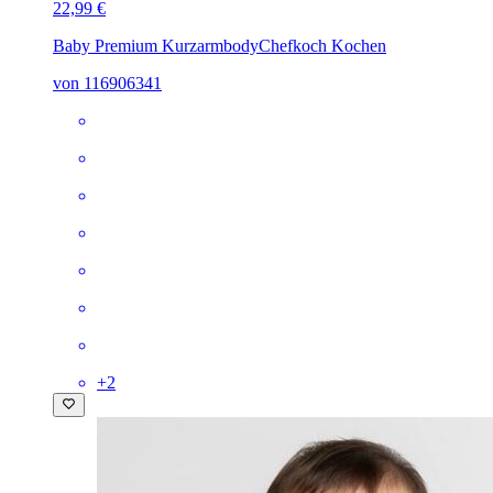
22,99 €
Baby Premium Kurzarmbody
Chefkoch Kochen
von 116906341
+
2