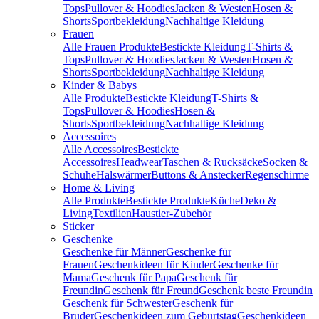
Tops
Pullover & Hoodies
Jacken & Westen
Hosen &
Shorts
Sportbekleidung
Nachhaltige Kleidung
Frauen
Alle Frauen Produkte
Bestickte Kleidung
T-Shirts &
Tops
Pullover & Hoodies
Jacken & Westen
Hosen &
Shorts
Sportbekleidung
Nachhaltige Kleidung
Kinder & Babys
Alle Produkte
Bestickte Kleidung
T-Shirts &
Tops
Pullover & Hoodies
Hosen &
Shorts
Sportbekleidung
Nachhaltige Kleidung
Accessoires
Alle Accessoires
Bestickte
Accessoires
Headwear
Taschen & Rucksäcke
Socken &
Schuhe
Halswärmer
Buttons & Anstecker
Regenschirme
Home & Living
Alle Produkte
Bestickte Produkte
Küche
Deko &
Living
Textilien
Haustier-Zubehör
Sticker
Geschenke
Geschenke für Männer
Geschenke für
Frauen
Geschenkideen für Kinder
Geschenke für
Mama
Geschenk für Papa
Geschenk für
Freundin
Geschenk für Freund
Geschenk beste Freundin
Geschenk für Schwester
Geschenk für
Bruder
Geschenkideen zum Geburtstag
Geschenkideen