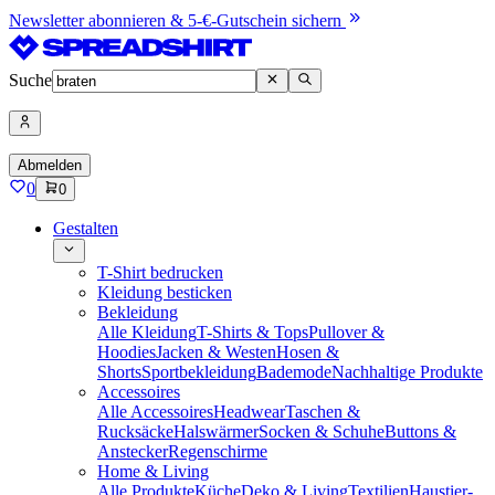
Newsletter abonnieren & 5-€-Gutschein sichern
Suche
Abmelden
0
0
Gestalten
T-Shirt bedrucken
Kleidung besticken
Bekleidung
Alle Kleidung
T-Shirts & Tops
Pullover &
Hoodies
Jacken & Westen
Hosen &
Shorts
Sportbekleidung
Bademode
Nachhaltige Produkte
Accessoires
Alle Accessoires
Headwear
Taschen &
Rucksäcke
Halswärmer
Socken & Schuhe
Buttons &
Anstecker
Regenschirme
Home & Living
Alle Produkte
Küche
Deko & Living
Textilien
Haustier-