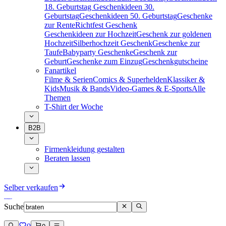
18. Geburtstag
Geschenkideen 30.
Geburtstag
Geschenkideen 50. Geburtstag
Geschenke
zur Rente
Richtfest Geschenk
Geschenkideen zur Hochzeit
Geschenk zur goldenen
Hochzeit
Silberhochzeit Geschenk
Geschenke zur
Taufe
Babyparty Geschenke
Geschenk zur
Geburt
Geschenke zum Einzug
Geschenkgutscheine
Fanartikel
Filme & Serien
Comics & Superhelden
Klassiker &
Kids
Musik & Bands
Video-Games & E-Sports
Alle
Themen
T-Shirt der Woche
B2B
Firmenkleidung gestalten
Beraten lassen
Selber verkaufen
Suche