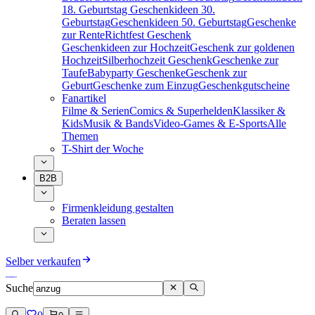
18. Geburtstag
Geschenkideen 30.
Geburtstag
Geschenkideen 50. Geburtstag
Geschenke
zur Rente
Richtfest Geschenk
Geschenkideen zur Hochzeit
Geschenk zur goldenen
Hochzeit
Silberhochzeit Geschenk
Geschenke zur
Taufe
Babyparty Geschenke
Geschenk zur
Geburt
Geschenke zum Einzug
Geschenkgutscheine
Fanartikel
Filme & Serien
Comics & Superhelden
Klassiker &
Kids
Musik & Bands
Video-Games & E-Sports
Alle
Themen
T-Shirt der Woche
B2B
Firmenkleidung gestalten
Beraten lassen
Selber verkaufen
Suche