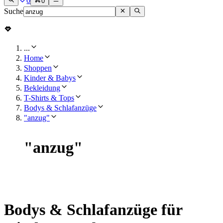
0
0
Suche
...
Home
Shoppen
Kinder & Babys
Bekleidung
T-Shirts & Tops
Bodys & Schlafanzüge
"anzug"
"
anzug
"
Bodys & Schlafanzüge für