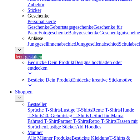
Zubehör
Sticker
Geschenke
Personalisierte
Geschenke
Geburtstagsgeschenke
Geschenke für
Paare
Fotogeschenke
Babygeschenke
Geschenkgutscheine
Anlässe
Junggesellinnenabschied
Junggesellenabschied
Schulabsc
Jetzt gestalten
Bedrucke Dein Produkt
Designs hochladen oder
entdecken
Besticke Dein Produkt
Entdecke kreative Stickmotive
Shoppen
Bestseller
Sprüche T-Shirts
Lustige T-Shirts
Rente T-Shirts
Hunde
T-Shirts
50. Geburtstag T-Shirts
T-Shirt für Mama
Fahrrad T-Shirt
Partner T-Shirts
Retro T-Shirts
Tassen mit
Sprüchen
Lustige Sticker
Abi Hoodies
Männer
Alle Männer Produkte
Bestickte Kleidung
T-Shirts &