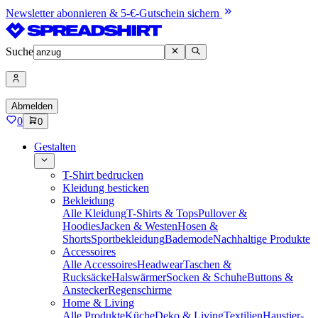
Newsletter abonnieren & 5-€-Gutschein sichern
Suche
Abmelden
0
0
Gestalten
T-Shirt bedrucken
Kleidung besticken
Bekleidung
Alle Kleidung
T-Shirts & Tops
Pullover &
Hoodies
Jacken & Westen
Hosen &
Shorts
Sportbekleidung
Bademode
Nachhaltige Produkte
Accessoires
Alle Accessoires
Headwear
Taschen &
Rucksäcke
Halswärmer
Socken & Schuhe
Buttons &
Anstecker
Regenschirme
Home & Living
Alle Produkte
Küche
Deko & Living
Textilien
Haustier-