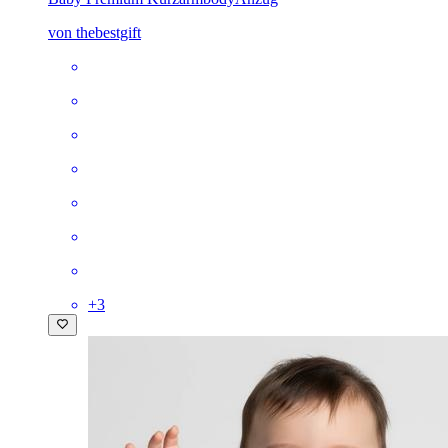
von thebestgift
+
3