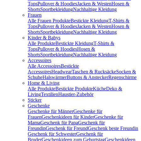
Tops
Pullover & Hoodies
Jacken & Westen
Hosen &
Shorts
Sportbekleidung
Nachhaltige Kleidung
Frauen
Alle Frauen Produkte
Bestickte Kleidung
T-Shirts &
Tops
Pullover & Hoodies
Jacken & Westen
Hosen &
Shorts
Sportbekleidung
Nachhaltige Kleidung
Kinder & Babys
Alle Produkte
Bestickte Kleidung
T-Shirts &
Tops
Pullover & Hoodies
Hosen &
Shorts
Sportbekleidung
Nachhaltige Kleidung
Accessoires
Alle Accessoires
Bestickte
Accessoires
Headwear
Taschen & Rucksäcke
Socken &
Schuhe
Halswärmer
Buttons & Anstecker
Regenschirme
Home & Living
Alle Produkte
Bestickte Produkte
Küche
Deko &
Living
Textilien
Haustier-Zubehör
Sticker
Geschenke
Geschenke für Männer
Geschenke für
Frauen
Geschenkideen für Kinder
Geschenke für
Mama
Geschenk für Papa
Geschenk für
Freundin
Geschenk für Freund
Geschenk beste Freundin
Geschenk für Schwester
Geschenk für
Bruder
Geschenkideen zum Geburtstag
Geschenkideen