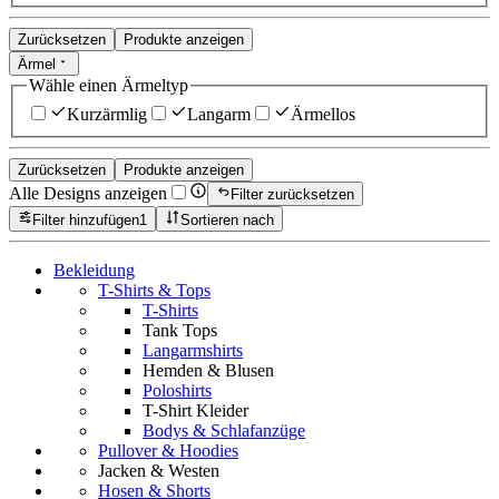
Zurücksetzen
Produkte anzeigen
Ärmel
Wähle einen Ärmeltyp
Kurzärmlig
Langarm
Ärmellos
Zurücksetzen
Produkte anzeigen
Alle Designs anzeigen
Filter zurücksetzen
Filter hinzufügen
1
Sortieren nach
Bekleidung
T-Shirts & Tops
T-Shirts
Tank Tops
Langarmshirts
Hemden & Blusen
Poloshirts
T-Shirt Kleider
Bodys & Schlafanzüge
Pullover & Hoodies
Jacken & Westen
Hosen & Shorts