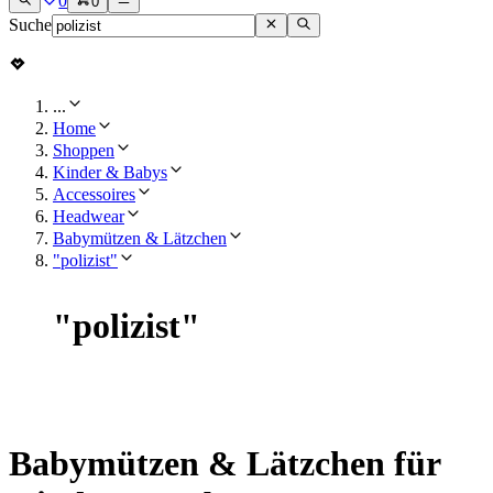
0
0
Suche
...
Home
Shoppen
Kinder & Babys
Accessoires
Headwear
Babymützen & Lätzchen
"polizist"
"
polizist
"
Babymützen & Lätzchen für