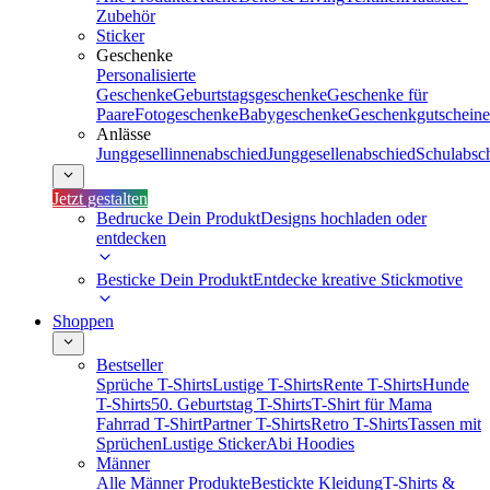
Zubehör
Sticker
Geschenke
Personalisierte
Geschenke
Geburtstagsgeschenke
Geschenke für
Paare
Fotogeschenke
Babygeschenke
Geschenkgutscheine
Anlässe
Junggesellinnenabschied
Junggesellenabschied
Schulabsc
Jetzt gestalten
Bedrucke Dein Produkt
Designs hochladen oder
entdecken
Besticke Dein Produkt
Entdecke kreative Stickmotive
Shoppen
Bestseller
Sprüche T-Shirts
Lustige T-Shirts
Rente T-Shirts
Hunde
T-Shirts
50. Geburtstag T-Shirts
T-Shirt für Mama
Fahrrad T-Shirt
Partner T-Shirts
Retro T-Shirts
Tassen mit
Sprüchen
Lustige Sticker
Abi Hoodies
Männer
Alle Männer Produkte
Bestickte Kleidung
T-Shirts &