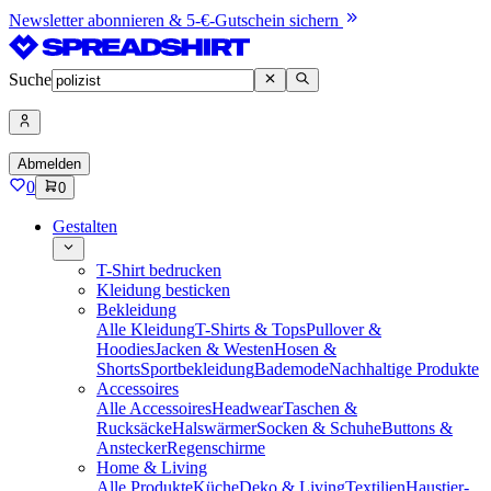
Newsletter abonnieren & 5-€-Gutschein sichern
Suche
Abmelden
0
0
Gestalten
T-Shirt bedrucken
Kleidung besticken
Bekleidung
Alle Kleidung
T-Shirts & Tops
Pullover &
Hoodies
Jacken & Westen
Hosen &
Shorts
Sportbekleidung
Bademode
Nachhaltige Produkte
Accessoires
Alle Accessoires
Headwear
Taschen &
Rucksäcke
Halswärmer
Socken & Schuhe
Buttons &
Anstecker
Regenschirme
Home & Living
Alle Produkte
Küche
Deko & Living
Textilien
Haustier-