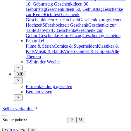
18. Geburtstag
Geschenkideen 30.
Geburtstag
Geschenkideen 50. Geburtstag
Geschenke
zur Rente
Richtfest Geschenk
Geschenkideen zur Hochzeit
Geschenk zur goldenen
Hochzeit
Silberhochzeit Geschenk
Geschenke zur
Taufe
Babyparty Geschenke
Geschenk zur
Geburt
Geschenke zum Einzug
Geschenkgutscheine
Fanartikel
Filme & Serien
Comics & Superhelden
Klassiker &
Kids
Musik & Bands
Video-Games & E-Sports
Alle
Themen
T-Shirt der Woche
B2B
Firmenkleidung gestalten
Beraten lassen
Selber verkaufen
Suche