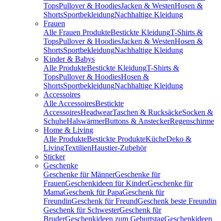
Tops
Pullover & Hoodies
Jacken & Westen
Hosen &
Shorts
Sportbekleidung
Nachhaltige Kleidung
Frauen
Alle Frauen Produkte
Bestickte Kleidung
T-Shirts &
Tops
Pullover & Hoodies
Jacken & Westen
Hosen &
Shorts
Sportbekleidung
Nachhaltige Kleidung
Kinder & Babys
Alle Produkte
Bestickte Kleidung
T-Shirts &
Tops
Pullover & Hoodies
Hosen &
Shorts
Sportbekleidung
Nachhaltige Kleidung
Accessoires
Alle Accessoires
Bestickte
Accessoires
Headwear
Taschen & Rucksäcke
Socken &
Schuhe
Halswärmer
Buttons & Anstecker
Regenschirme
Home & Living
Alle Produkte
Bestickte Produkte
Küche
Deko &
Living
Textilien
Haustier-Zubehör
Sticker
Geschenke
Geschenke für Männer
Geschenke für
Frauen
Geschenkideen für Kinder
Geschenke für
Mama
Geschenk für Papa
Geschenk für
Freundin
Geschenk für Freund
Geschenk beste Freundin
Geschenk für Schwester
Geschenk für
Bruder
Geschenkideen zum Geburtstag
Geschenkideen