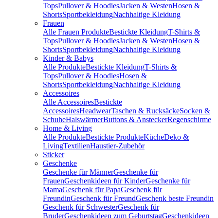
Tops
Pullover & Hoodies
Jacken & Westen
Hosen &
Shorts
Sportbekleidung
Nachhaltige Kleidung
Frauen
Alle Frauen Produkte
Bestickte Kleidung
T-Shirts &
Tops
Pullover & Hoodies
Jacken & Westen
Hosen &
Shorts
Sportbekleidung
Nachhaltige Kleidung
Kinder & Babys
Alle Produkte
Bestickte Kleidung
T-Shirts &
Tops
Pullover & Hoodies
Hosen &
Shorts
Sportbekleidung
Nachhaltige Kleidung
Accessoires
Alle Accessoires
Bestickte
Accessoires
Headwear
Taschen & Rucksäcke
Socken &
Schuhe
Halswärmer
Buttons & Anstecker
Regenschirme
Home & Living
Alle Produkte
Bestickte Produkte
Küche
Deko &
Living
Textilien
Haustier-Zubehör
Sticker
Geschenke
Geschenke für Männer
Geschenke für
Frauen
Geschenkideen für Kinder
Geschenke für
Mama
Geschenk für Papa
Geschenk für
Freundin
Geschenk für Freund
Geschenk beste Freundin
Geschenk für Schwester
Geschenk für
Bruder
Geschenkideen zum Geburtstag
Geschenkideen