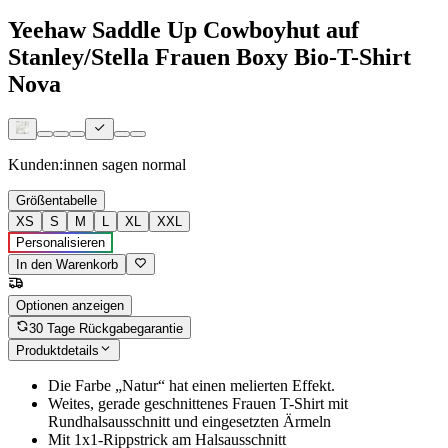
Yeehaw Saddle Up Cowboyhut auf
Stanley/Stella Frauen Boxy Bio-T-Shirt
Nova
Kunden:innen sagen
normal
Größentabelle
XS
S
M
L
XL
XXL
Personalisieren
In den Warenkorb
Optionen anzeigen
30 Tage Rückgabegarantie
Produktdetails
Die Farbe „Natur“ hat einen melierten Effekt.
Weites, gerade geschnittenes Frauen T-Shirt mit
Rundhalsausschnitt und eingesetzten Ärmeln
Mit 1x1-Rippstrick am Halsausschnitt