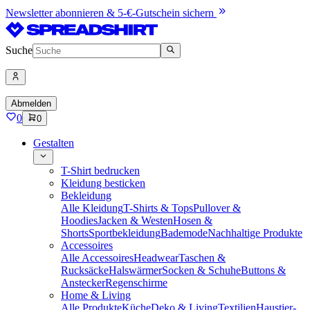
Newsletter abonnieren & 5-€-Gutschein sichern
Suche
Abmelden
0
0
Gestalten
T-Shirt bedrucken
Kleidung besticken
Bekleidung
Alle Kleidung
T-Shirts & Tops
Pullover &
Hoodies
Jacken & Westen
Hosen &
Shorts
Sportbekleidung
Bademode
Nachhaltige Produkte
Accessoires
Alle Accessoires
Headwear
Taschen &
Rucksäcke
Halswärmer
Socken & Schuhe
Buttons &
Anstecker
Regenschirme
Home & Living
Alle Produkte
Küche
Deko & Living
Textilien
Haustier-