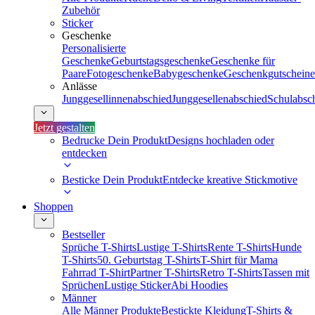
Zubehör
Sticker
Geschenke
Personalisierte
Geschenke
Geburtstagsgeschenke
Geschenke für
Paare
Fotogeschenke
Babygeschenke
Geschenkgutscheine
Anlässe
Junggesellinnenabschied
Junggesellenabschied
Schulabsc
Jetzt gestalten
Bedrucke Dein Produkt
Designs hochladen oder
entdecken
Besticke Dein Produkt
Entdecke kreative Stickmotive
Shoppen
Bestseller
Sprüche T-Shirts
Lustige T-Shirts
Rente T-Shirts
Hunde
T-Shirts
50. Geburtstag T-Shirts
T-Shirt für Mama
Fahrrad T-Shirt
Partner T-Shirts
Retro T-Shirts
Tassen mit
Sprüchen
Lustige Sticker
Abi Hoodies
Männer
Alle Männer Produkte
Bestickte Kleidung
T-Shirts &