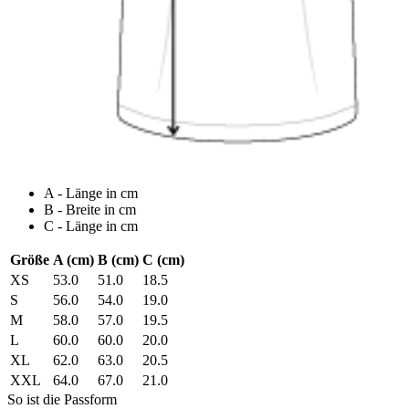
A - Länge in cm
B - Breite in cm
C - Länge in cm
Größe
A (cm)
B (cm)
C (cm)
XS
53.0
51.0
18.5
S
56.0
54.0
19.0
M
58.0
57.0
19.5
L
60.0
60.0
20.0
XL
62.0
63.0
20.5
XXL
64.0
67.0
21.0
So ist die Passform