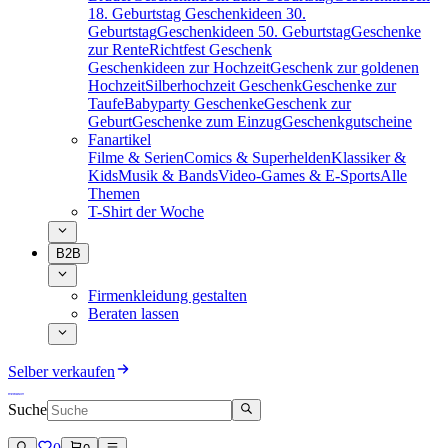
18. Geburtstag
Geschenkideen 30.
Geburtstag
Geschenkideen 50. Geburtstag
Geschenke
zur Rente
Richtfest Geschenk
Geschenkideen zur Hochzeit
Geschenk zur goldenen
Hochzeit
Silberhochzeit Geschenk
Geschenke zur
Taufe
Babyparty Geschenke
Geschenk zur
Geburt
Geschenke zum Einzug
Geschenkgutscheine
Fanartikel
Filme & Serien
Comics & Superhelden
Klassiker &
Kids
Musik & Bands
Video-Games & E-Sports
Alle
Themen
T-Shirt der Woche
B2B
Firmenkleidung gestalten
Beraten lassen
Selber verkaufen
Suche