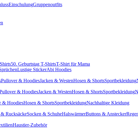
hluss
Einschulung
Gruppenoutfits
en
Shirts
50. Geburtstag T-Shirts
T-Shirt für Mama
 Sprüchen
Lustige Sticker
Abi Hoodies
s
Pullover & Hoodies
Jacken & Westen
Hosen & Shorts
Sportbekleidung
Pullover & Hoodies
Jacken & Westen
Hosen & Shorts
Sportbekleidung
N
r & Hoodies
Hosen & Shorts
Sportbekleidung
Nachhaltige Kleidung
 & Rucksäcke
Socken & Schuhe
Halswärmer
Buttons & Anstecker
Regen
xtilien
Haustier-Zubehör