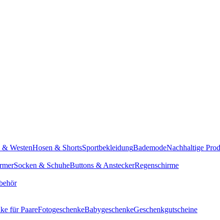
n & Westen
Hosen & Shorts
Sportbekleidung
Bademode
Nachhaltige Pro
rmer
Socken & Schuhe
Buttons & Anstecker
Regenschirme
behör
ke für Paare
Fotogeschenke
Babygeschenke
Geschenkgutscheine