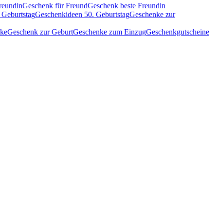
reundin
Geschenk für Freund
Geschenk beste Freundin
 Geburtstag
Geschenkideen 50. Geburtstag
Geschenke zur
nke
Geschenk zur Geburt
Geschenke zum Einzug
Geschenkgutscheine