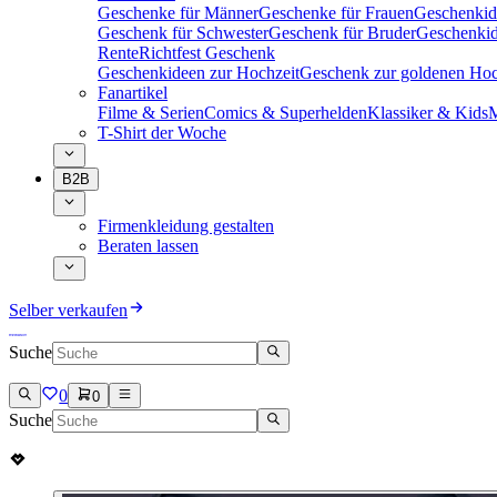
Geschenke für Männer
Geschenke für Frauen
Geschenkid
Geschenk für Schwester
Geschenk für Bruder
Geschenkid
Rente
Richtfest Geschenk
Geschenkideen zur Hochzeit
Geschenk zur goldenen Hoc
Fanartikel
Filme & Serien
Comics & Superhelden
Klassiker & Kids
M
T-Shirt der Woche
B2B
Firmenkleidung gestalten
Beraten lassen
Selber verkaufen
Suche
0
0
Suche