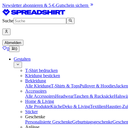
Newsletter abonnieren & 5-€-Gutschein sichern
Suche
Abmelden
0
0
Gestalten
T-Shirt bedrucken
Kleidung besticken
Bekleidung
Alle Kleidung
T-Shirts & Tops
Pullover & Hoodies
Jacke
Accessoires
Alle Accessoires
Headwear
Taschen & Rucksäcke
Halswä
Home & Living
Alle Produkte
Küche
Deko & Living
Textilien
Haustier-Zu
Sticker
Geschenke
Personalisierte Geschenke
Geburtstagsgeschenke
Geschen
Anlässe