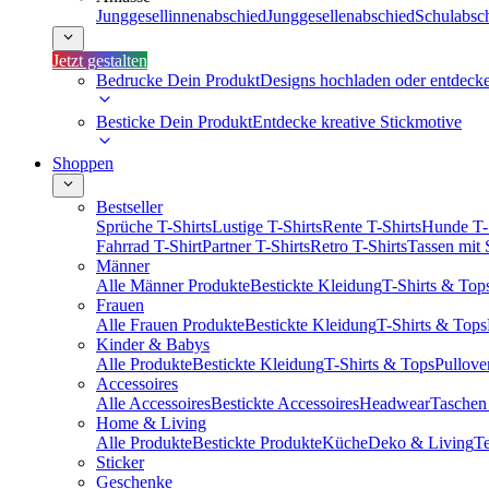
Junggesellinnenabschied
Junggesellenabschied
Schulabsc
Jetzt gestalten
Bedrucke Dein Produkt
Designs hochladen oder entdeck
Besticke Dein Produkt
Entdecke kreative Stickmotive
Shoppen
Bestseller
Sprüche T-Shirts
Lustige T-Shirts
Rente T-Shirts
Hunde T-
Fahrrad T-Shirt
Partner T-Shirts
Retro T-Shirts
Tassen mit
Männer
Alle Männer Produkte
Bestickte Kleidung
T-Shirts & Top
Frauen
Alle Frauen Produkte
Bestickte Kleidung
T-Shirts & Tops
Kinder & Babys
Alle Produkte
Bestickte Kleidung
T-Shirts & Tops
Pullove
Accessoires
Alle Accessoires
Bestickte Accessoires
Headwear
Taschen
Home & Living
Alle Produkte
Bestickte Produkte
Küche
Deko & Living
Te
Sticker
Geschenke