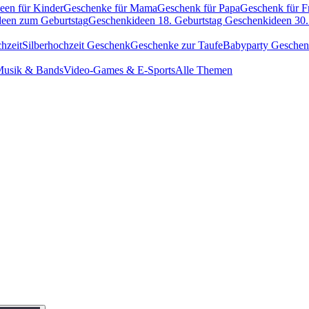
een für Kinder
Geschenke für Mama
Geschenk für Papa
Geschenk für F
een zum Geburtstag
Geschenkideen 18. Geburtstag
Geschenkideen 30.
hzeit
Silberhochzeit Geschenk
Geschenke zur Taufe
Babyparty Gesche
usik & Bands
Video-Games & E-Sports
Alle Themen