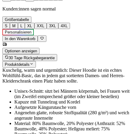
Kunden:innen sagen
normal
Größentabelle
S
M
L
XL
XXL
3XL
4XL
Personalisieren
In den Warenkorb
Optionen anzeigen
30 Tage Rückgabegarantie
Produktdetails
Kuschelig, warm und urgemütlich: Dieser Hoodie ist ein echtes
Wohlfühl-Basic, das in jedem gut sortierten Damen- und Herren-
Kleiderschrank einen Platz haben sollte.
Unisex-Schnitt: sitzt bei Männern körpernah, bei Frauen weit
(im Zweifel entsprechend größer oder kleiner bestellen)
Kapuze mit Tunnelzug und Kordel
Aufgesetzte Kängurutasche vorn
Angenehm glatte, robuste Stoffqualität (280 g/m²) und weich
angeraute Innenseite
Material: 80% Baumwolle, 20% Polyester (Anthrazit: 52%
Baumwolle, 48% Polyester; Hellgrau meliert: 75%