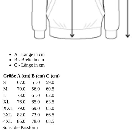
A - Länge in cm
B - Breite in cm
C - Länge in cm
Größe
A (cm)
B (cm)
C (cm)
S
67.0
51.0
59.0
M
70.0
56.0
60.5
L
73.0
61.0
62.0
XL
76.0
65.0
63.5
XXL
79.0
69.0
65.0
3XL
82.0
73.0
66.5
4XL
86.0
78.0
68.5
So ist die Passform