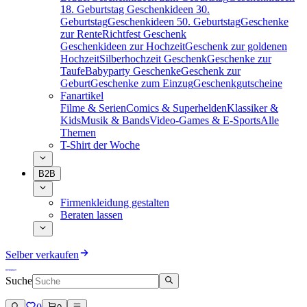
18. Geburtstag
Geschenkideen 30.
Geburtstag
Geschenkideen 50. Geburtstag
Geschenke
zur Rente
Richtfest Geschenk
Geschenkideen zur Hochzeit
Geschenk zur goldenen
Hochzeit
Silberhochzeit Geschenk
Geschenke zur
Taufe
Babyparty Geschenke
Geschenk zur
Geburt
Geschenke zum Einzug
Geschenkgutscheine
Fanartikel
Filme & Serien
Comics & Superhelden
Klassiker &
Kids
Musik & Bands
Video-Games & E-Sports
Alle
Themen
T-Shirt der Woche
B2B
Firmenkleidung gestalten
Beraten lassen
Selber verkaufen
Suche