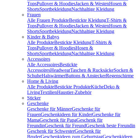
Tops
Pullover & Hoodies
Jacken & Westen
Hosen &
Shorts
Sportbekleidung
Nachhaltige Kleidung
Frauen
Alle Frauen Produkte
Bestickte Kleidung
T-Shirts &
Tops
Pullover & Hoodies
Jacken & Westen
Hosen &
Shorts
Sportbekleidung
Nachhaltige Kleidung
Kinder & Babys
Alle Produkte
Bestickte Kleidung
T-Shirts &
Tops
Pullover & Hoodies
Hosen &
Shorts
Sportbekleidung
Nachhaltige Kleidung
Accessoires
Alle Accessoires
Bestickte
Accessoires
Headwear
Taschen & Rucksäcke
Socken &
Schuhe
Halswärmer
Buttons & Anstecker
Regenschirme
Home & Living
Alle Produkte
Bestickte Produkte
Küche
Deko &
Living
Textilien
Haustier-Zubehör
Sticker
Geschenke
Geschenke für Männer
Geschenke für
Frauen
Geschenkideen für Kinder
Geschenke für
Mama
Geschenk für Papa
Geschenk für
Freundin
Geschenk für Freund
Geschenk beste Freundin
Geschenk für Schwester
Geschenk für
Bruder
Geschenkideen zum Geburtstag
Geschenkideen