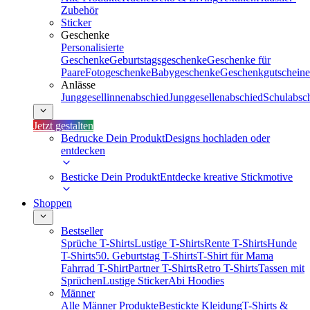
Zubehör
Sticker
Geschenke
Personalisierte
Geschenke
Geburtstagsgeschenke
Geschenke für
Paare
Fotogeschenke
Babygeschenke
Geschenkgutscheine
Anlässe
Junggesellinnenabschied
Junggesellenabschied
Schulabsc
Jetzt gestalten
Bedrucke Dein Produkt
Designs hochladen oder
entdecken
Besticke Dein Produkt
Entdecke kreative Stickmotive
Shoppen
Bestseller
Sprüche T-Shirts
Lustige T-Shirts
Rente T-Shirts
Hunde
T-Shirts
50. Geburtstag T-Shirts
T-Shirt für Mama
Fahrrad T-Shirt
Partner T-Shirts
Retro T-Shirts
Tassen mit
Sprüchen
Lustige Sticker
Abi Hoodies
Männer
Alle Männer Produkte
Bestickte Kleidung
T-Shirts &