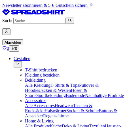
Newsletter abonnieren & 5-€-Gutschein sichern
Suche
Abmelden
0
0
Gestalten
T-Shirt bedrucken
Kleidung besticken
Bekleidung
Alle Kleidung
T-Shirts & Tops
Pullover &
Hoodies
Jacken & Westen
Hosen &
Shorts
Sportbekleidung
Bademode
Nachhaltige Produkte
Accessoires
Alle Accessoires
Headwear
Taschen &
Rucksäcke
Halswärmer
Socken & Schuhe
Buttons &
Anstecker
Regenschirme
Home & Living
Alle Produkte
Küche
Deko & Living
Textilien
Haustier-