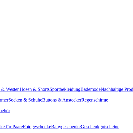
n & Westen
Hosen & Shorts
Sportbekleidung
Bademode
Nachhaltige Pro
rmer
Socken & Schuhe
Buttons & Anstecker
Regenschirme
behör
ke für Paare
Fotogeschenke
Babygeschenke
Geschenkgutscheine