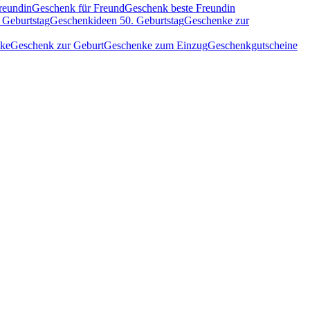
reundin
Geschenk für Freund
Geschenk beste Freundin
 Geburtstag
Geschenkideen 50. Geburtstag
Geschenke zur
nke
Geschenk zur Geburt
Geschenke zum Einzug
Geschenkgutscheine