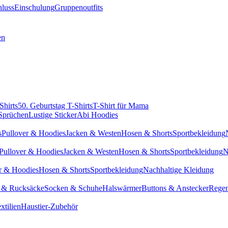
hluss
Einschulung
Gruppenoutfits
en
Shirts
50. Geburtstag T-Shirts
T-Shirt für Mama
 Sprüchen
Lustige Sticker
Abi Hoodies
s
Pullover & Hoodies
Jacken & Westen
Hosen & Shorts
Sportbekleidung
Pullover & Hoodies
Jacken & Westen
Hosen & Shorts
Sportbekleidung
N
r & Hoodies
Hosen & Shorts
Sportbekleidung
Nachhaltige Kleidung
 & Rucksäcke
Socken & Schuhe
Halswärmer
Buttons & Anstecker
Regen
xtilien
Haustier-Zubehör