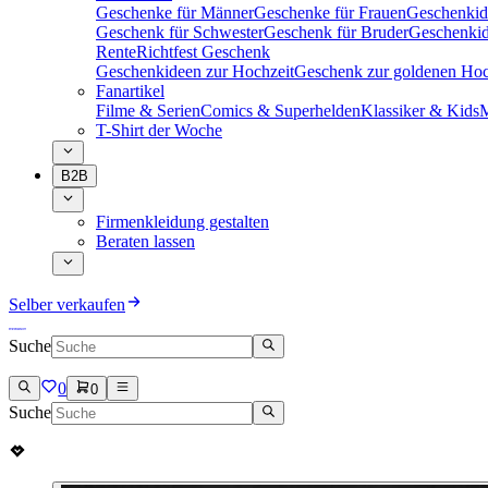
Geschenke für Männer
Geschenke für Frauen
Geschenkid
Geschenk für Schwester
Geschenk für Bruder
Geschenkid
Rente
Richtfest Geschenk
Geschenkideen zur Hochzeit
Geschenk zur goldenen Hoc
Fanartikel
Filme & Serien
Comics & Superhelden
Klassiker & Kids
M
T-Shirt der Woche
B2B
Firmenkleidung gestalten
Beraten lassen
Selber verkaufen
Suche
0
0
Suche