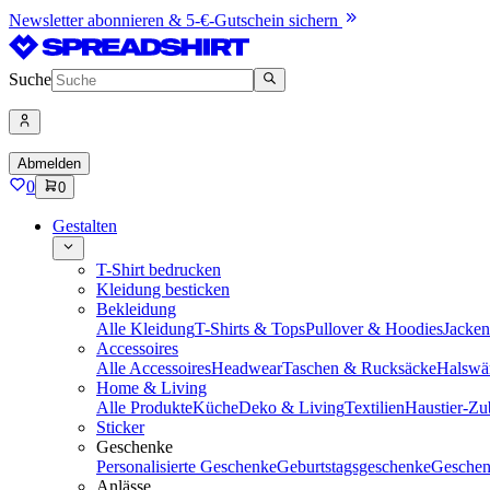
Newsletter abonnieren & 5-€-Gutschein sichern
Suche
Abmelden
0
0
Gestalten
T-Shirt bedrucken
Kleidung besticken
Bekleidung
Alle Kleidung
T-Shirts & Tops
Pullover & Hoodies
Jacke
Accessoires
Alle Accessoires
Headwear
Taschen & Rucksäcke
Halswä
Home & Living
Alle Produkte
Küche
Deko & Living
Textilien
Haustier-Zu
Sticker
Geschenke
Personalisierte Geschenke
Geburtstagsgeschenke
Geschen
Anlässe