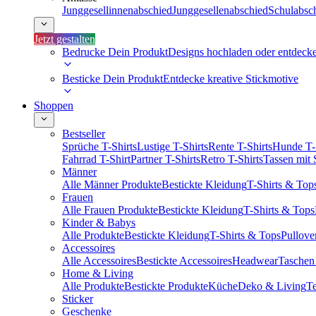
Junggesellinnenabschied
Junggesellenabschied
Schulabsc
Jetzt gestalten
Bedrucke Dein Produkt
Designs hochladen oder entdeck
Besticke Dein Produkt
Entdecke kreative Stickmotive
Shoppen
Bestseller
Sprüche T-Shirts
Lustige T-Shirts
Rente T-Shirts
Hunde T-
Fahrrad T-Shirt
Partner T-Shirts
Retro T-Shirts
Tassen mit
Männer
Alle Männer Produkte
Bestickte Kleidung
T-Shirts & Top
Frauen
Alle Frauen Produkte
Bestickte Kleidung
T-Shirts & Tops
Kinder & Babys
Alle Produkte
Bestickte Kleidung
T-Shirts & Tops
Pullove
Accessoires
Alle Accessoires
Bestickte Accessoires
Headwear
Taschen
Home & Living
Alle Produkte
Bestickte Produkte
Küche
Deko & Living
Te
Sticker
Geschenke