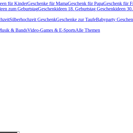
een für Kinder
Geschenke für Mama
Geschenk für Papa
Geschenk für F
een zum Geburtstag
Geschenkideen 18. Geburtstag
Geschenkideen 30.
hzeit
Silberhochzeit Geschenk
Geschenke zur Taufe
Babyparty Gesche
usik & Bands
Video-Games & E-Sports
Alle Themen