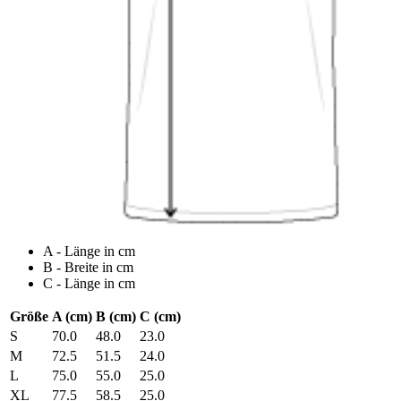
A - Länge in cm
B - Breite in cm
C - Länge in cm
Größe
A (cm)
B (cm)
C (cm)
S
70.0
48.0
23.0
M
72.5
51.5
24.0
L
75.0
55.0
25.0
XL
77.5
58.5
25.0