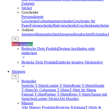
Zubehör
Sticker
Geschenke
Personalisierte
Geschenke
Geburtstagsgeschenke
Geschenke für
Paare
Fotogeschenke
Babygeschenke
Geschenkgutscheine
Anlässe
Junggesellinnenabschied
Junggesellenabschied
Schulabsc
Jetzt gestalten
Bedrucke Dein Produkt
Designs hochladen oder
entdecken
Besticke Dein Produkt
Entdecke kreative Stickmotive
Shoppen
Bestseller
Sprüche T-Shirts
Lustige T-Shirts
Rente T-Shirts
Hunde
T-Shirts
50. Geburtstag T-Shirts
T-Shirt für Mama
Fahrrad T-Shirt
Partner T-Shirts
Retro T-Shirts
Tassen mit
Sprüchen
Lustige Sticker
Abi Hoodies
Männer
Alle Männer Produkte
Bestickte Kleidung
T-Shirts &