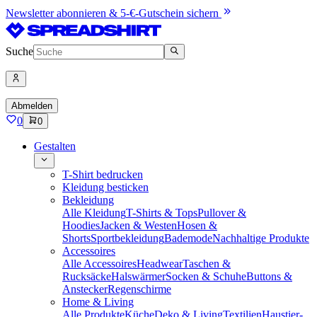
Newsletter abonnieren & 5-€-Gutschein sichern
Suche
Abmelden
0
0
Gestalten
T-Shirt bedrucken
Kleidung besticken
Bekleidung
Alle Kleidung
T-Shirts & Tops
Pullover &
Hoodies
Jacken & Westen
Hosen &
Shorts
Sportbekleidung
Bademode
Nachhaltige Produkte
Accessoires
Alle Accessoires
Headwear
Taschen &
Rucksäcke
Halswärmer
Socken & Schuhe
Buttons &
Anstecker
Regenschirme
Home & Living
Alle Produkte
Küche
Deko & Living
Textilien
Haustier-