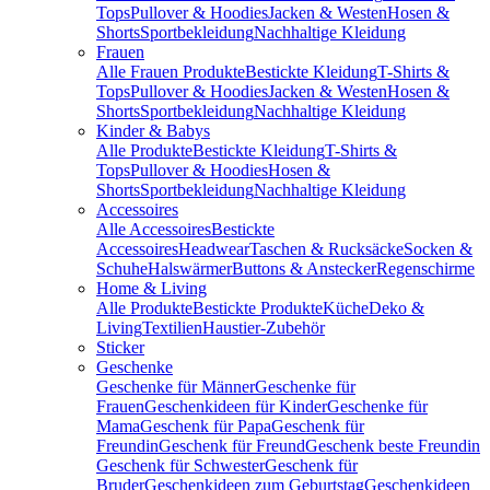
Tops
Pullover & Hoodies
Jacken & Westen
Hosen &
Shorts
Sportbekleidung
Nachhaltige Kleidung
Frauen
Alle Frauen Produkte
Bestickte Kleidung
T-Shirts &
Tops
Pullover & Hoodies
Jacken & Westen
Hosen &
Shorts
Sportbekleidung
Nachhaltige Kleidung
Kinder & Babys
Alle Produkte
Bestickte Kleidung
T-Shirts &
Tops
Pullover & Hoodies
Hosen &
Shorts
Sportbekleidung
Nachhaltige Kleidung
Accessoires
Alle Accessoires
Bestickte
Accessoires
Headwear
Taschen & Rucksäcke
Socken &
Schuhe
Halswärmer
Buttons & Anstecker
Regenschirme
Home & Living
Alle Produkte
Bestickte Produkte
Küche
Deko &
Living
Textilien
Haustier-Zubehör
Sticker
Geschenke
Geschenke für Männer
Geschenke für
Frauen
Geschenkideen für Kinder
Geschenke für
Mama
Geschenk für Papa
Geschenk für
Freundin
Geschenk für Freund
Geschenk beste Freundin
Geschenk für Schwester
Geschenk für
Bruder
Geschenkideen zum Geburtstag
Geschenkideen