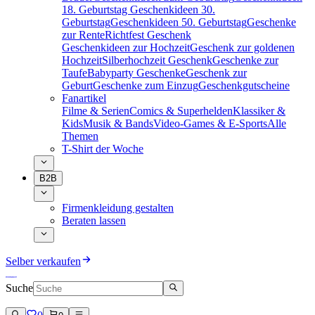
18. Geburtstag
Geschenkideen 30.
Geburtstag
Geschenkideen 50. Geburtstag
Geschenke
zur Rente
Richtfest Geschenk
Geschenkideen zur Hochzeit
Geschenk zur goldenen
Hochzeit
Silberhochzeit Geschenk
Geschenke zur
Taufe
Babyparty Geschenke
Geschenk zur
Geburt
Geschenke zum Einzug
Geschenkgutscheine
Fanartikel
Filme & Serien
Comics & Superhelden
Klassiker &
Kids
Musik & Bands
Video-Games & E-Sports
Alle
Themen
T-Shirt der Woche
B2B
Firmenkleidung gestalten
Beraten lassen
Selber verkaufen
Suche