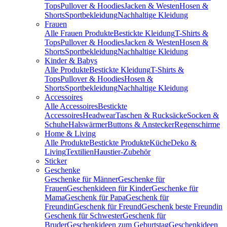
Tops
Pullover & Hoodies
Jacken & Westen
Hosen &
Shorts
Sportbekleidung
Nachhaltige Kleidung
Frauen
Alle Frauen Produkte
Bestickte Kleidung
T-Shirts &
Tops
Pullover & Hoodies
Jacken & Westen
Hosen &
Shorts
Sportbekleidung
Nachhaltige Kleidung
Kinder & Babys
Alle Produkte
Bestickte Kleidung
T-Shirts &
Tops
Pullover & Hoodies
Hosen &
Shorts
Sportbekleidung
Nachhaltige Kleidung
Accessoires
Alle Accessoires
Bestickte
Accessoires
Headwear
Taschen & Rucksäcke
Socken &
Schuhe
Halswärmer
Buttons & Anstecker
Regenschirme
Home & Living
Alle Produkte
Bestickte Produkte
Küche
Deko &
Living
Textilien
Haustier-Zubehör
Sticker
Geschenke
Geschenke für Männer
Geschenke für
Frauen
Geschenkideen für Kinder
Geschenke für
Mama
Geschenk für Papa
Geschenk für
Freundin
Geschenk für Freund
Geschenk beste Freundin
Geschenk für Schwester
Geschenk für
Bruder
Geschenkideen zum Geburtstag
Geschenkideen