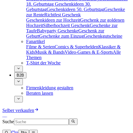
18. Geburtstag
Geschenkideen 30.
Geburtstag
Geschenkideen 50. Geburtstag
Geschenke
zur Rente
Richtfest Geschenk
Geschenkideen zur Hochzeit
Geschenk zur goldenen
Hochzeit
Silberhochzeit Geschenk
Geschenke zur
Taufe
Babyparty Geschenke
Geschenk zur
Geburt
Geschenke zum Einzug
Geschenkgutscheine
Fanartikel
Filme & Serien
Comics & Superhelden
Klassiker &
Kids
Musik & Bands
Video-Games & E-Sports
Alle
Themen
T-Shirt der Woche
B2B
Firmenkleidung gestalten
Beraten lassen
Selber verkaufen
Suche