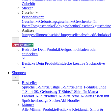
Zubehör
Sticker
Geschenke
Personalisierte
Geschenke
Geburtstagsgeschenke
Geschenke für
Paare
Fotogeschenke
Babygeschenke
Geschenkgutscheine
Anlässe
Junggesellinnenabschied
Junggesellenabschied
Schulabsc
Jetzt gestalten
Bedrucke Dein Produkt
Designs hochladen oder
entdecken
Besticke Dein Produkt
Entdecke kreative Stickmotive
Shoppen
Bestseller
Sprüche T-Shirts
Lustige T-Shirts
Rente T-Shirts
Hunde
T-Shirts
50. Geburtstag T-Shirts
T-Shirt für Mama
Fahrrad T-Shirt
Partner T-Shirts
Retro T-Shirts
Tassen mit
Sprüchen
Lustige Sticker
Abi Hoodies
Männer
Alle Männer Produkte
Bestickte Kleidung
T-Shirts &