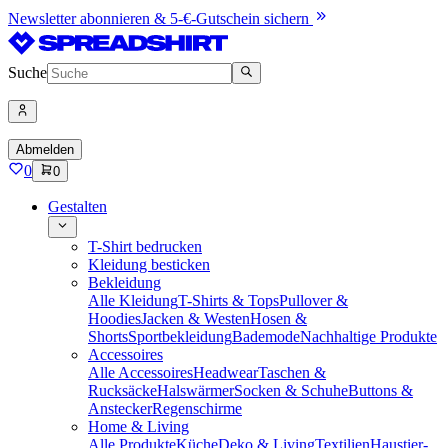
Newsletter abonnieren & 5-€-Gutschein sichern
Suche
Abmelden
0
0
Gestalten
T-Shirt bedrucken
Kleidung besticken
Bekleidung
Alle Kleidung
T-Shirts & Tops
Pullover &
Hoodies
Jacken & Westen
Hosen &
Shorts
Sportbekleidung
Bademode
Nachhaltige Produkte
Accessoires
Alle Accessoires
Headwear
Taschen &
Rucksäcke
Halswärmer
Socken & Schuhe
Buttons &
Anstecker
Regenschirme
Home & Living
Alle Produkte
Küche
Deko & Living
Textilien
Haustier-