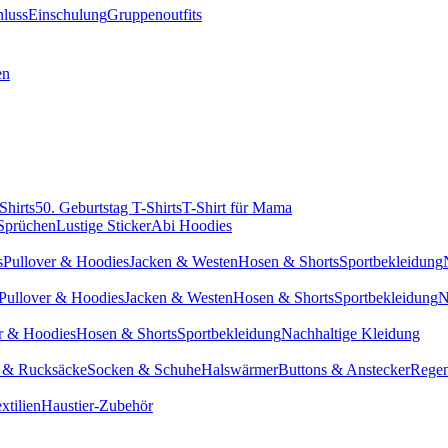
hluss
Einschulung
Gruppenoutfits
en
Shirts
50. Geburtstag T-Shirts
T-Shirt für Mama
 Sprüchen
Lustige Sticker
Abi Hoodies
s
Pullover & Hoodies
Jacken & Westen
Hosen & Shorts
Sportbekleidung
Pullover & Hoodies
Jacken & Westen
Hosen & Shorts
Sportbekleidung
N
r & Hoodies
Hosen & Shorts
Sportbekleidung
Nachhaltige Kleidung
 & Rucksäcke
Socken & Schuhe
Halswärmer
Buttons & Anstecker
Regen
xtilien
Haustier-Zubehör