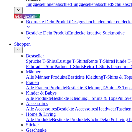
Junggesellinnenabschied
Junggesellenabschied
Schulabsc
Jetzt gestalten
Bedrucke Dein Produkt
Designs hochladen oder entdeck
Besticke Dein Produkt
Entdecke kreative Stickmotive
Shoppen
Bestseller
Sprüche T-Shirts
Lustige T-Shirts
Rente T-Shirts
Hunde T-
Fahrrad T-Shirt
Partner T-Shirts
Retro T-Shirts
Tassen mit
Männer
Alle Männer Produkte
Bestickte Kleidung
T-Shirts & Top
Frauen
Alle Frauen Produkte
Bestickte Kleidung
T-Shirts & Tops
Kinder & Babys
Alle Produkte
Bestickte Kleidung
T-Shirts & Tops
Pullove
Accessoires
Alle Accessoires
Bestickte Accessoires
Headwear
Taschen
Home & Living
Alle Produkte
Bestickte Produkte
Küche
Deko & Living
Te
Sticker
Geschenke