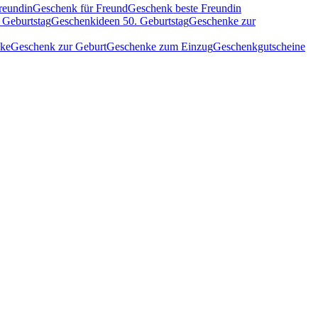
reundin
Geschenk für Freund
Geschenk beste Freundin
 Geburtstag
Geschenkideen 50. Geburtstag
Geschenke zur
nke
Geschenk zur Geburt
Geschenke zum Einzug
Geschenkgutscheine