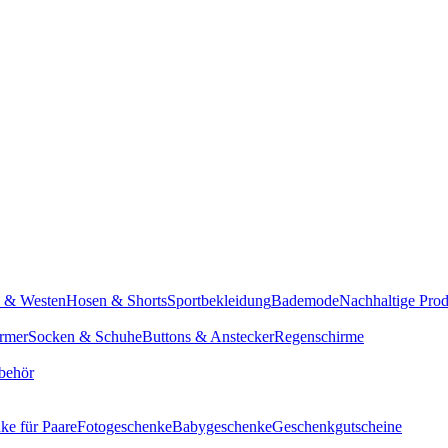
n & Westen
Hosen & Shorts
Sportbekleidung
Bademode
Nachhaltige Pro
rmer
Socken & Schuhe
Buttons & Anstecker
Regenschirme
behör
ke für Paare
Fotogeschenke
Babygeschenke
Geschenkgutscheine