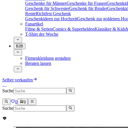
Geschenke für Männer
Geschenke für Frauen
Geschenkid
Geschenk für Schwester
Geschenk für Bruder
Geschenkid
Rente
Richtfest Geschenk
Geschenkideen zur Hochzeit
Geschenk zur goldenen Hoc
Fanartikel
Filme & Serien
Comics & Superhelden
Klassiker & Kids
M
T-Shirt der Woche
B2B
Firmenkleidung gestalten
Beraten lassen
Selber verkaufen
Suche
0
0
Suche