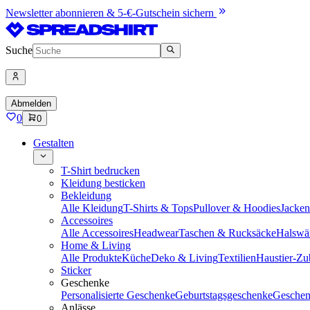
Newsletter abonnieren & 5-€-Gutschein sichern
Suche
Abmelden
0
0
Gestalten
T-Shirt bedrucken
Kleidung besticken
Bekleidung
Alle Kleidung
T-Shirts & Tops
Pullover & Hoodies
Jacke
Accessoires
Alle Accessoires
Headwear
Taschen & Rucksäcke
Halswä
Home & Living
Alle Produkte
Küche
Deko & Living
Textilien
Haustier-Zu
Sticker
Geschenke
Personalisierte Geschenke
Geburtstagsgeschenke
Geschen
Anlässe