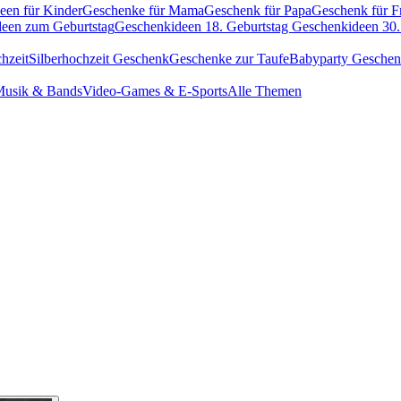
een für Kinder
Geschenke für Mama
Geschenk für Papa
Geschenk für F
een zum Geburtstag
Geschenkideen 18. Geburtstag
Geschenkideen 30.
hzeit
Silberhochzeit Geschenk
Geschenke zur Taufe
Babyparty Gesche
usik & Bands
Video-Games & E-Sports
Alle Themen