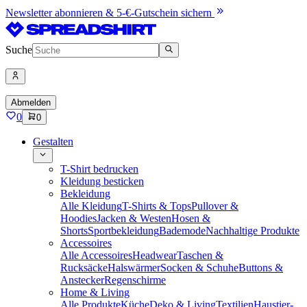
Newsletter abonnieren & 5-€-Gutschein sichern
Suche
Abmelden
0
0
Gestalten
T-Shirt bedrucken
Kleidung besticken
Bekleidung
Alle Kleidung
T-Shirts & Tops
Pullover &
Hoodies
Jacken & Westen
Hosen &
Shorts
Sportbekleidung
Bademode
Nachhaltige Produkte
Accessoires
Alle Accessoires
Headwear
Taschen &
Rucksäcke
Halswärmer
Socken & Schuhe
Buttons &
Anstecker
Regenschirme
Home & Living
Alle Produkte
Küche
Deko & Living
Textilien
Haustier-