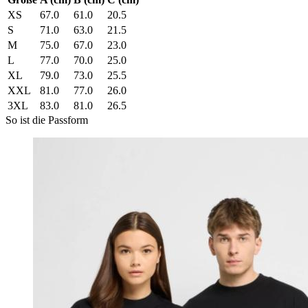
XS
67.0
61.0
20.5
S
71.0
63.0
21.5
M
75.0
67.0
23.0
L
77.0
70.0
25.0
XL
79.0
73.0
25.5
XXL
81.0
77.0
26.0
3XL
83.0
81.0
26.5
So ist die Passform