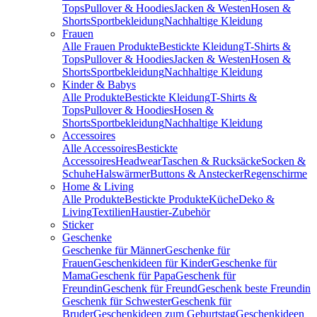
Tops
Pullover & Hoodies
Jacken & Westen
Hosen &
Shorts
Sportbekleidung
Nachhaltige Kleidung
Frauen
Alle Frauen Produkte
Bestickte Kleidung
T-Shirts &
Tops
Pullover & Hoodies
Jacken & Westen
Hosen &
Shorts
Sportbekleidung
Nachhaltige Kleidung
Kinder & Babys
Alle Produkte
Bestickte Kleidung
T-Shirts &
Tops
Pullover & Hoodies
Hosen &
Shorts
Sportbekleidung
Nachhaltige Kleidung
Accessoires
Alle Accessoires
Bestickte
Accessoires
Headwear
Taschen & Rucksäcke
Socken &
Schuhe
Halswärmer
Buttons & Anstecker
Regenschirme
Home & Living
Alle Produkte
Bestickte Produkte
Küche
Deko &
Living
Textilien
Haustier-Zubehör
Sticker
Geschenke
Geschenke für Männer
Geschenke für
Frauen
Geschenkideen für Kinder
Geschenke für
Mama
Geschenk für Papa
Geschenk für
Freundin
Geschenk für Freund
Geschenk beste Freundin
Geschenk für Schwester
Geschenk für
Bruder
Geschenkideen zum Geburtstag
Geschenkideen