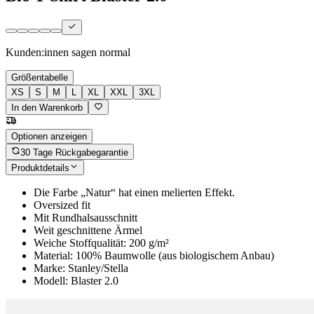
Kunden:innen sagen
normal
Größentabelle
XS
S
M
L
XL
XXL
3XL
In den Warenkorb
Optionen anzeigen
30 Tage Rückgabegarantie
Produktdetails
Die Farbe „Natur“ hat einen melierten Effekt.
Oversized fit
Mit Rundhalsausschnitt
Weit geschnittene Ärmel
Weiche Stoffqualität: 200 g/m²
Material: 100% Baumwolle (aus biologischem Anbau)
Marke: Stanley/Stella
Modell: Blaster 2.0