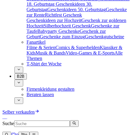
18. Geburtstag
Geschenkideen 30.
Geburtstag
Geschenkideen 50. Geburtstag
Geschenke
zur Rente
Richtfest Geschenk
Geschenkideen zur Hochzeit
Geschenk zur goldenen
Hochzeit
Silberhochzeit Geschenk
Geschenke zur
Taufe
Babyparty Geschenke
Geschenk zur
Geburt
Geschenke zum Einzug
Geschenkgutscheine
Fanartikel
Filme & Serien
Comics & Superhelden
Klassiker &
Kids
Musik & Bands
Video-Games & E-Sports
Alle
Themen
T-Shirt der Woche
B2B
Firmenkleidung gestalten
Beraten lassen
Selber verkaufen
Suche