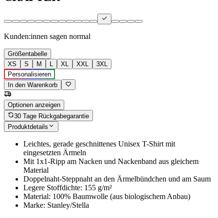
Kunden:innen sagen
normal
Größentabelle
XS
S
M
L
XL
XXL
3XL
Personalisieren
In den Warenkorb
Optionen anzeigen
30 Tage Rückgabegarantie
Produktdetails
Leichtes, gerade geschnittenes Unisex T-Shirt mit
eingesetzten Ärmeln
Mit 1x1-Ripp am Nacken und Nackenband aus gleichem
Material
Doppelnaht-Steppnaht an den Ärmelbündchen und am Saum
Legere Stoffdichte: 155 g/m²
Material: 100% Baumwolle (aus biologischem Anbau)
Marke: Stanley/Stella