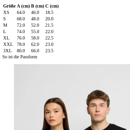
Größe
A (cm)
B (cm)
C (cm)
XS
64.0
46.0
18.5
S
68.0
48.0
20.0
M
72.0
52.0
21.5
L
74.0
55.0
22.0
XL
76.0
58.0
22.5
XXL
78.0
62.0
23.0
3XL
80.0
66.0
23.5
So ist die Passform