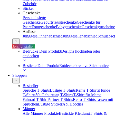
Zubehör
Sticker
Geschenke
Personalisierte
Geschenke
Geburtstagsgeschenke
Geschenke für
Paare
Fotogeschenke
Babygeschenke
Geschenkgutscheine
Anlässe
Junggesellinnenabschied
Junggesellenabschied
Schulabsc
Jetzt gestalten
Bedrucke Dein Produkt
Designs hochladen oder
entdecken
Besticke Dein Produkt
Entdecke kreative Stickmotive
Shoppen
Bestseller
Sprüche T-Shirts
Lustige T-Shirts
Rente T-Shirts
Hunde
T-Shirts
50. Geburtstag T-Shirts
T-Shirt für Mama
Fahrrad T-Shirt
Partner T-Shirts
Retro T-Shirts
Tassen mit
Sprüchen
Lustige Sticker
Abi Hoodies
Männer
Alle Männer Produkte
Bestickte Kleidung
T-Shirts &