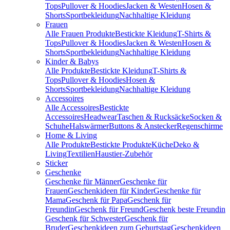
Tops
Pullover & Hoodies
Jacken & Westen
Hosen &
Shorts
Sportbekleidung
Nachhaltige Kleidung
Frauen
Alle Frauen Produkte
Bestickte Kleidung
T-Shirts &
Tops
Pullover & Hoodies
Jacken & Westen
Hosen &
Shorts
Sportbekleidung
Nachhaltige Kleidung
Kinder & Babys
Alle Produkte
Bestickte Kleidung
T-Shirts &
Tops
Pullover & Hoodies
Hosen &
Shorts
Sportbekleidung
Nachhaltige Kleidung
Accessoires
Alle Accessoires
Bestickte
Accessoires
Headwear
Taschen & Rucksäcke
Socken &
Schuhe
Halswärmer
Buttons & Anstecker
Regenschirme
Home & Living
Alle Produkte
Bestickte Produkte
Küche
Deko &
Living
Textilien
Haustier-Zubehör
Sticker
Geschenke
Geschenke für Männer
Geschenke für
Frauen
Geschenkideen für Kinder
Geschenke für
Mama
Geschenk für Papa
Geschenk für
Freundin
Geschenk für Freund
Geschenk beste Freundin
Geschenk für Schwester
Geschenk für
Bruder
Geschenkideen zum Geburtstag
Geschenkideen