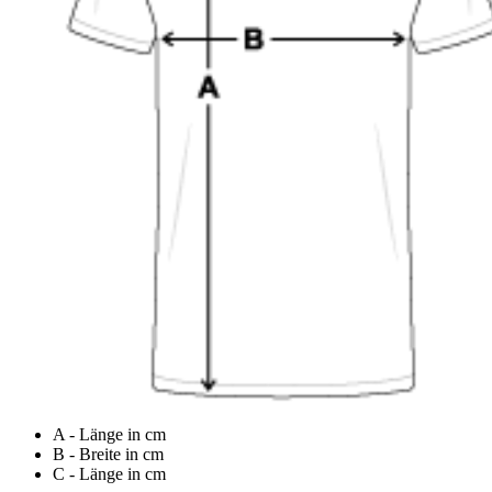
A - Länge in cm
B - Breite in cm
C - Länge in cm