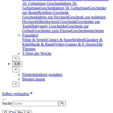
18. Geburtstag
Geschenkideen 30.
Geburtstag
Geschenkideen 50. Geburtstag
Geschenke
zur Rente
Richtfest Geschenk
Geschenkideen zur Hochzeit
Geschenk zur goldenen
Hochzeit
Silberhochzeit Geschenk
Geschenke zur
Taufe
Babyparty Geschenke
Geschenk zur
Geburt
Geschenke zum Einzug
Geschenkgutscheine
Fanartikel
Filme & Serien
Comics & Superhelden
Klassiker &
Kids
Musik & Bands
Video-Games & E-Sports
Alle
Themen
T-Shirt der Woche
B2B
Firmenkleidung gestalten
Beraten lassen
Selber verkaufen
Suche