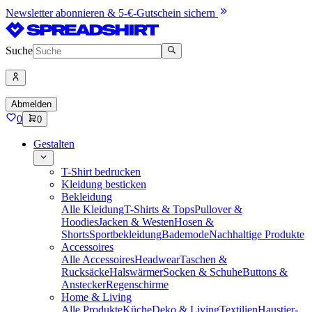
Newsletter abonnieren & 5-€-Gutschein sichern
Suche
Abmelden
0
0
Gestalten
T-Shirt bedrucken
Kleidung besticken
Bekleidung
Alle Kleidung
T-Shirts & Tops
Pullover &
Hoodies
Jacken & Westen
Hosen &
Shorts
Sportbekleidung
Bademode
Nachhaltige Produkte
Accessoires
Alle Accessoires
Headwear
Taschen &
Rucksäcke
Halswärmer
Socken & Schuhe
Buttons &
Anstecker
Regenschirme
Home & Living
Alle Produkte
Küche
Deko & Living
Textilien
Haustier-