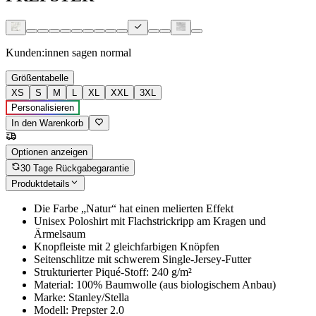
Kunden:innen sagen
normal
Größentabelle
XS
S
M
L
XL
XXL
3XL
Personalisieren
In den Warenkorb
Optionen anzeigen
30 Tage Rückgabegarantie
Produktdetails
Die Farbe „Natur“ hat einen melierten Effekt
Unisex Poloshirt mit Flachstrickripp am Kragen und
Ärmelsaum
Knopfleiste mit 2 gleichfarbigen Knöpfen
Seitenschlitze mit schwerem Single-Jersey-Futter
Strukturierter Piqué-Stoff: 240 g/m²
Material: 100% Baumwolle (aus biologischem Anbau)
Marke: Stanley/Stella
Modell: Prepster 2.0