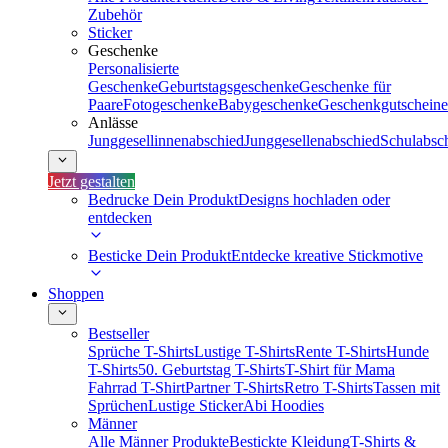
Zubehör
Sticker
Geschenke
Personalisierte
Geschenke
Geburtstagsgeschenke
Geschenke für
Paare
Fotogeschenke
Babygeschenke
Geschenkgutscheine
Anlässe
Junggesellinnenabschied
Junggesellenabschied
Schulabsc
Jetzt gestalten
Bedrucke Dein Produkt
Designs hochladen oder
entdecken
Besticke Dein Produkt
Entdecke kreative Stickmotive
Shoppen
Bestseller
Sprüche T-Shirts
Lustige T-Shirts
Rente T-Shirts
Hunde
T-Shirts
50. Geburtstag T-Shirts
T-Shirt für Mama
Fahrrad T-Shirt
Partner T-Shirts
Retro T-Shirts
Tassen mit
Sprüchen
Lustige Sticker
Abi Hoodies
Männer
Alle Männer Produkte
Bestickte Kleidung
T-Shirts &