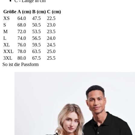
C - Länge in cm
Größe
A (cm)
B (cm)
C (cm)
XS
64.0
47.5
22.5
S
68.0
50.5
23.0
M
72.0
53.5
23.5
L
74.0
56.5
24.0
XL
76.0
59.5
24.5
XXL
78.0
63.5
25.0
3XL
80.0
67.5
25.5
So ist die Passform