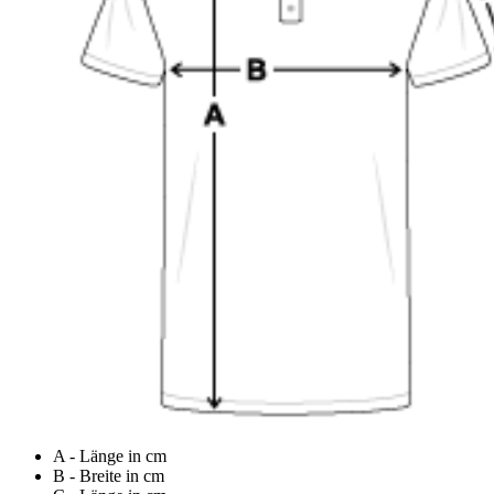
A - Länge in cm
B - Breite in cm