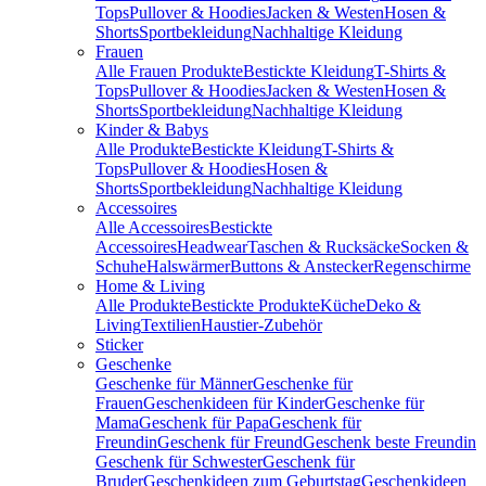
Tops
Pullover & Hoodies
Jacken & Westen
Hosen &
Shorts
Sportbekleidung
Nachhaltige Kleidung
Frauen
Alle Frauen Produkte
Bestickte Kleidung
T-Shirts &
Tops
Pullover & Hoodies
Jacken & Westen
Hosen &
Shorts
Sportbekleidung
Nachhaltige Kleidung
Kinder & Babys
Alle Produkte
Bestickte Kleidung
T-Shirts &
Tops
Pullover & Hoodies
Hosen &
Shorts
Sportbekleidung
Nachhaltige Kleidung
Accessoires
Alle Accessoires
Bestickte
Accessoires
Headwear
Taschen & Rucksäcke
Socken &
Schuhe
Halswärmer
Buttons & Anstecker
Regenschirme
Home & Living
Alle Produkte
Bestickte Produkte
Küche
Deko &
Living
Textilien
Haustier-Zubehör
Sticker
Geschenke
Geschenke für Männer
Geschenke für
Frauen
Geschenkideen für Kinder
Geschenke für
Mama
Geschenk für Papa
Geschenk für
Freundin
Geschenk für Freund
Geschenk beste Freundin
Geschenk für Schwester
Geschenk für
Bruder
Geschenkideen zum Geburtstag
Geschenkideen