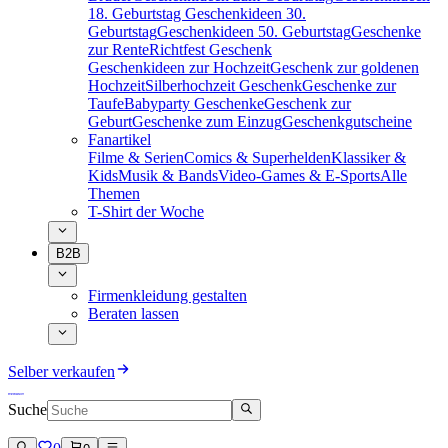
18. Geburtstag
Geschenkideen 30.
Geburtstag
Geschenkideen 50. Geburtstag
Geschenke
zur Rente
Richtfest Geschenk
Geschenkideen zur Hochzeit
Geschenk zur goldenen
Hochzeit
Silberhochzeit Geschenk
Geschenke zur
Taufe
Babyparty Geschenke
Geschenk zur
Geburt
Geschenke zum Einzug
Geschenkgutscheine
Fanartikel
Filme & Serien
Comics & Superhelden
Klassiker &
Kids
Musik & Bands
Video-Games & E-Sports
Alle
Themen
T-Shirt der Woche
B2B
Firmenkleidung gestalten
Beraten lassen
Selber verkaufen
Suche