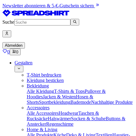
Newsletter abonnieren & 5-€-Gutschein sichern
Suche
Abmelden
0
0
Gestalten
T-Shirt bedrucken
Kleidung besticken
Bekleidung
Alle Kleidung
T-Shirts & Tops
Pullover &
Hoodies
Jacken & Westen
Hosen &
Shorts
Sportbekleidung
Bademode
Nachhaltige Produkte
Accessoires
Alle Accessoires
Headwear
Taschen &
Rucksäcke
Halswärmer
Socken & Schuhe
Buttons &
Anstecker
Regenschirme
Home & Living
Alle Produkte
Küche
Deko & Living
Textilien
Haustier-