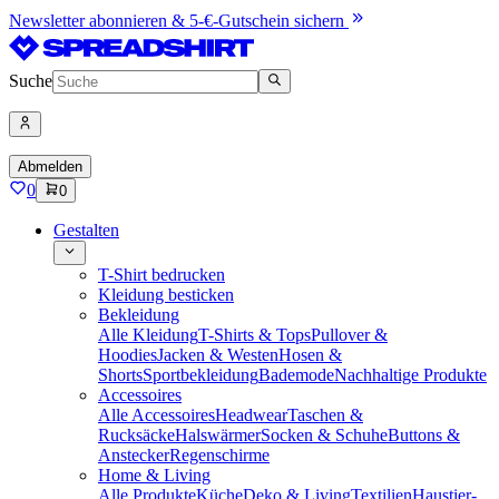
Newsletter abonnieren & 5-€-Gutschein sichern
Suche
Abmelden
0
0
Gestalten
T-Shirt bedrucken
Kleidung besticken
Bekleidung
Alle Kleidung
T-Shirts & Tops
Pullover &
Hoodies
Jacken & Westen
Hosen &
Shorts
Sportbekleidung
Bademode
Nachhaltige Produkte
Accessoires
Alle Accessoires
Headwear
Taschen &
Rucksäcke
Halswärmer
Socken & Schuhe
Buttons &
Anstecker
Regenschirme
Home & Living
Alle Produkte
Küche
Deko & Living
Textilien
Haustier-