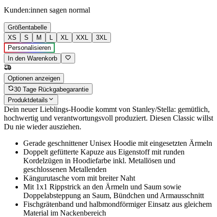
Kunden:innen sagen
normal
Größentabelle
XS
S
M
L
XL
XXL
3XL
Personalisieren
In den Warenkorb
Optionen anzeigen
30 Tage Rückgabegarantie
Produktdetails
Dein neuer Lieblings-Hoodie kommt von Stanley/Stella: gemütlich,
hochwertig und verantwortungsvoll produziert. Diesen Classic willst
Du nie wieder ausziehen.
Gerade geschnittener Unisex Hoodie mit eingesetzten Ärmeln
Doppelt gefütterte Kapuze aus Eigenstoff mit runden
Kordelzügen in Hoodiefarbe inkl. Metallösen und
geschlossenen Metallenden
Kängurutasche vorn mit breiter Naht
Mit 1x1 Rippstrick an den Ärmeln und Saum sowie
Doppelabsteppung an Saum, Bündchen und Armausschnitt
Fischgrätenband und halbmondförmiger Einsatz aus gleichem
Material im Nackenbereich