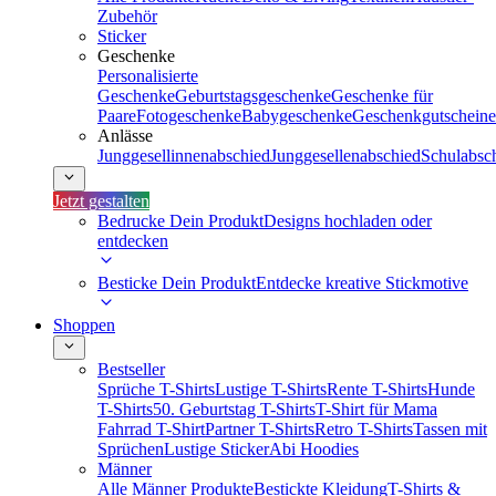
Zubehör
Sticker
Geschenke
Personalisierte
Geschenke
Geburtstagsgeschenke
Geschenke für
Paare
Fotogeschenke
Babygeschenke
Geschenkgutscheine
Anlässe
Junggesellinnenabschied
Junggesellenabschied
Schulabsc
Jetzt gestalten
Bedrucke Dein Produkt
Designs hochladen oder
entdecken
Besticke Dein Produkt
Entdecke kreative Stickmotive
Shoppen
Bestseller
Sprüche T-Shirts
Lustige T-Shirts
Rente T-Shirts
Hunde
T-Shirts
50. Geburtstag T-Shirts
T-Shirt für Mama
Fahrrad T-Shirt
Partner T-Shirts
Retro T-Shirts
Tassen mit
Sprüchen
Lustige Sticker
Abi Hoodies
Männer
Alle Männer Produkte
Bestickte Kleidung
T-Shirts &