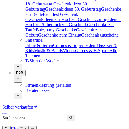
18. Geburtstag
Geschenkideen 30.
Geburtstag
Geschenkideen 50. Geburtstag
Geschenke
zur Rente
Richtfest Geschenk
Geschenkideen zur Hochzeit
Geschenk zur goldenen
Hochzeit
Silberhochzeit Geschenk
Geschenke zur
Taufe
Babyparty Geschenke
Geschenk zur
Geburt
Geschenke zum Einzug
Geschenkgutscheine
Fanartikel
Filme & Serien
Comics & Superhelden
Klassiker &
Kids
Musik & Bands
Video-Games & E-Sports
Alle
Themen
T-Shirt der Woche
B2B
Firmenkleidung gestalten
Beraten lassen
Selber verkaufen
Suche