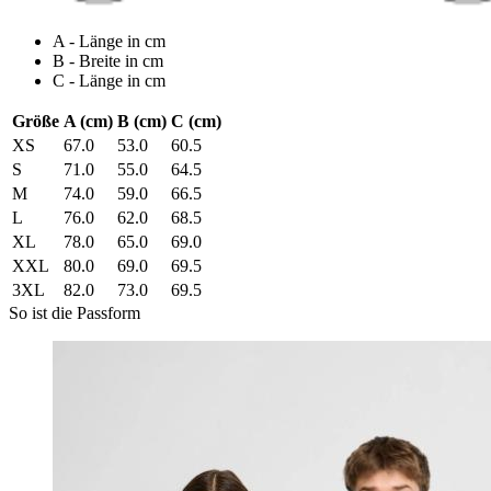
A - Länge in cm
B - Breite in cm
C - Länge in cm
Größe
A (cm)
B (cm)
C (cm)
XS
67.0
53.0
60.5
S
71.0
55.0
64.5
M
74.0
59.0
66.5
L
76.0
62.0
68.5
XL
78.0
65.0
69.0
XXL
80.0
69.0
69.5
3XL
82.0
73.0
69.5
So ist die Passform