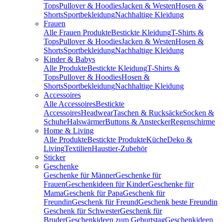
Tops
Pullover & Hoodies
Jacken & Westen
Hosen &
Shorts
Sportbekleidung
Nachhaltige Kleidung
Frauen
Alle Frauen Produkte
Bestickte Kleidung
T-Shirts &
Tops
Pullover & Hoodies
Jacken & Westen
Hosen &
Shorts
Sportbekleidung
Nachhaltige Kleidung
Kinder & Babys
Alle Produkte
Bestickte Kleidung
T-Shirts &
Tops
Pullover & Hoodies
Hosen &
Shorts
Sportbekleidung
Nachhaltige Kleidung
Accessoires
Alle Accessoires
Bestickte
Accessoires
Headwear
Taschen & Rucksäcke
Socken &
Schuhe
Halswärmer
Buttons & Anstecker
Regenschirme
Home & Living
Alle Produkte
Bestickte Produkte
Küche
Deko &
Living
Textilien
Haustier-Zubehör
Sticker
Geschenke
Geschenke für Männer
Geschenke für
Frauen
Geschenkideen für Kinder
Geschenke für
Mama
Geschenk für Papa
Geschenk für
Freundin
Geschenk für Freund
Geschenk beste Freundin
Geschenk für Schwester
Geschenk für
Bruder
Geschenkideen zum Geburtstag
Geschenkideen