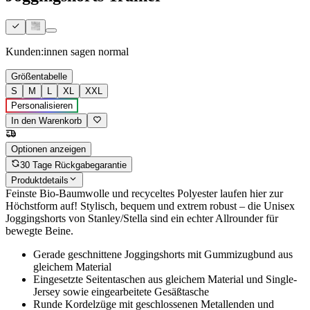
Kunden:innen sagen
normal
Größentabelle
S
M
L
XL
XXL
Personalisieren
In den Warenkorb
Optionen anzeigen
30 Tage Rückgabegarantie
Produktdetails
Feinste Bio-Baumwolle und recyceltes Polyester laufen hier zur
Höchstform auf! Stylisch, bequem und extrem robust – die Unisex
Joggingshorts von Stanley/Stella sind ein echter Allrounder für
bewegte Beine.
Gerade geschnittene Joggingshorts mit Gummizugbund aus
gleichem Material
Eingesetzte Seitentaschen aus gleichem Material und Single-
Jersey sowie eingearbeitete Gesäßtasche
Runde Kordelzüge mit geschlossenen Metallenden und