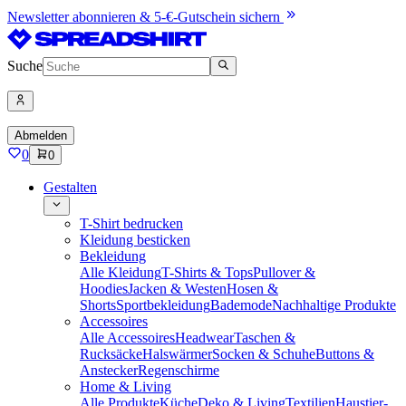
Newsletter abonnieren & 5-€-Gutschein sichern
Suche
Abmelden
0
0
Gestalten
T-Shirt bedrucken
Kleidung besticken
Bekleidung
Alle Kleidung
T-Shirts & Tops
Pullover &
Hoodies
Jacken & Westen
Hosen &
Shorts
Sportbekleidung
Bademode
Nachhaltige Produkte
Accessoires
Alle Accessoires
Headwear
Taschen &
Rucksäcke
Halswärmer
Socken & Schuhe
Buttons &
Anstecker
Regenschirme
Home & Living
Alle Produkte
Küche
Deko & Living
Textilien
Haustier-