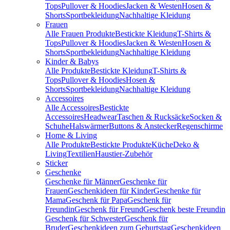
Tops
Pullover & Hoodies
Jacken & Westen
Hosen &
Shorts
Sportbekleidung
Nachhaltige Kleidung
Frauen
Alle Frauen Produkte
Bestickte Kleidung
T-Shirts &
Tops
Pullover & Hoodies
Jacken & Westen
Hosen &
Shorts
Sportbekleidung
Nachhaltige Kleidung
Kinder & Babys
Alle Produkte
Bestickte Kleidung
T-Shirts &
Tops
Pullover & Hoodies
Hosen &
Shorts
Sportbekleidung
Nachhaltige Kleidung
Accessoires
Alle Accessoires
Bestickte
Accessoires
Headwear
Taschen & Rucksäcke
Socken &
Schuhe
Halswärmer
Buttons & Anstecker
Regenschirme
Home & Living
Alle Produkte
Bestickte Produkte
Küche
Deko &
Living
Textilien
Haustier-Zubehör
Sticker
Geschenke
Geschenke für Männer
Geschenke für
Frauen
Geschenkideen für Kinder
Geschenke für
Mama
Geschenk für Papa
Geschenk für
Freundin
Geschenk für Freund
Geschenk beste Freundin
Geschenk für Schwester
Geschenk für
Bruder
Geschenkideen zum Geburtstag
Geschenkideen