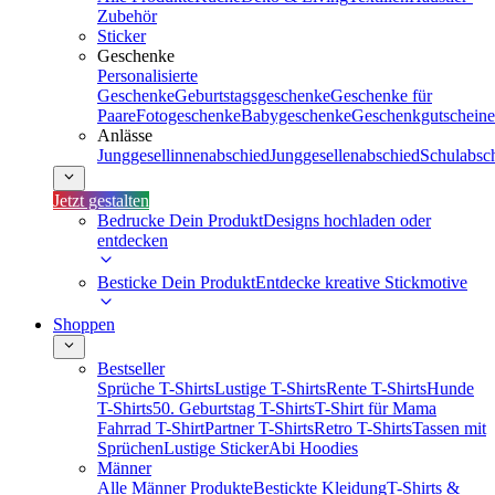
Zubehör
Sticker
Geschenke
Personalisierte
Geschenke
Geburtstagsgeschenke
Geschenke für
Paare
Fotogeschenke
Babygeschenke
Geschenkgutscheine
Anlässe
Junggesellinnenabschied
Junggesellenabschied
Schulabsc
Jetzt gestalten
Bedrucke Dein Produkt
Designs hochladen oder
entdecken
Besticke Dein Produkt
Entdecke kreative Stickmotive
Shoppen
Bestseller
Sprüche T-Shirts
Lustige T-Shirts
Rente T-Shirts
Hunde
T-Shirts
50. Geburtstag T-Shirts
T-Shirt für Mama
Fahrrad T-Shirt
Partner T-Shirts
Retro T-Shirts
Tassen mit
Sprüchen
Lustige Sticker
Abi Hoodies
Männer
Alle Männer Produkte
Bestickte Kleidung
T-Shirts &