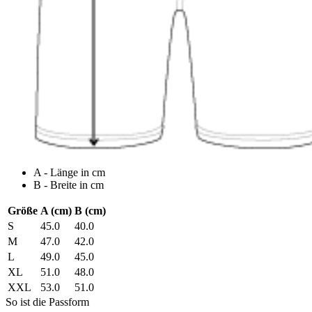
A - Länge in cm
B - Breite in cm
Größe
A (cm)
B (cm)
S
45.0
40.0
M
47.0
42.0
L
49.0
45.0
XL
51.0
48.0
XXL
53.0
51.0
So ist die Passform