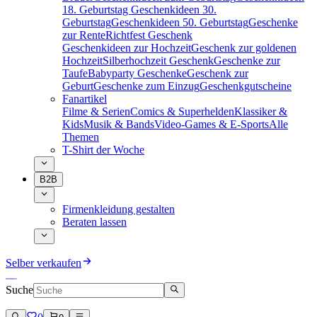
18. Geburtstag
Geschenkideen 30.
Geburtstag
Geschenkideen 50. Geburtstag
Geschenke
zur Rente
Richtfest Geschenk
Geschenkideen zur Hochzeit
Geschenk zur goldenen
Hochzeit
Silberhochzeit Geschenk
Geschenke zur
Taufe
Babyparty Geschenke
Geschenk zur
Geburt
Geschenke zum Einzug
Geschenkgutscheine
Fanartikel
Filme & Serien
Comics & Superhelden
Klassiker &
Kids
Musik & Bands
Video-Games & E-Sports
Alle
Themen
T-Shirt der Woche
B2B
Firmenkleidung gestalten
Beraten lassen
Selber verkaufen
Suche