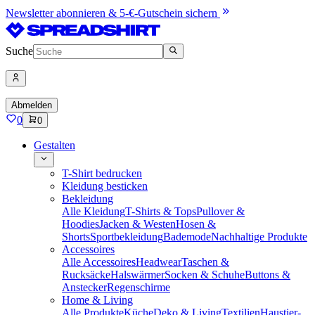
Newsletter abonnieren & 5-€-Gutschein sichern
Suche
Abmelden
0
0
Gestalten
T-Shirt bedrucken
Kleidung besticken
Bekleidung
Alle Kleidung
T-Shirts & Tops
Pullover &
Hoodies
Jacken & Westen
Hosen &
Shorts
Sportbekleidung
Bademode
Nachhaltige Produkte
Accessoires
Alle Accessoires
Headwear
Taschen &
Rucksäcke
Halswärmer
Socken & Schuhe
Buttons &
Anstecker
Regenschirme
Home & Living
Alle Produkte
Küche
Deko & Living
Textilien
Haustier-