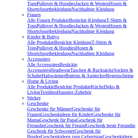
Tops
Pullover & Hoodies
Jacken & Westen
Hosen &
Shorts
Sportbekleidung
Nachhaltige Kleidung
Frauen
Alle Frauen Produkte
Bestickte Kleidung
T-Shirts &
Tops
Pullover & Hoodies
Jacken & Westen
Hosen &
Shorts
Sportbekleidung
Nachhaltige Kleidung
Kinder & Babys
Alle Produkte
Bestickte Kleidung
T-Shirts &
Tops
Pullover & Hoodies
Hosen &
Shorts
Sportbekleidung
Nachhaltige Kleidung
Accessoires
Alle Accessoires
Bestickte
Accessoires
Headwear
Taschen & Rucksäcke
Socken &
Schuhe
Halswärmer
Buttons & Anstecker
Regenschirme
Home & Living
Alle Produkte
Bestickte Produkte
Küche
Deko &
Living
Textilien
Haustier-Zubehör
Sticker
Geschenke
Geschenke für Männer
Geschenke für
Frauen
Geschenkideen für Kinder
Geschenke für
Mama
Geschenk für Papa
Geschenk für
Freundin
Geschenk für Freund
Geschenk beste Freundin
Geschenk für Schwester
Geschenk für
Bruder
Geschenkideen zum Geburtstag
Geschenkideen