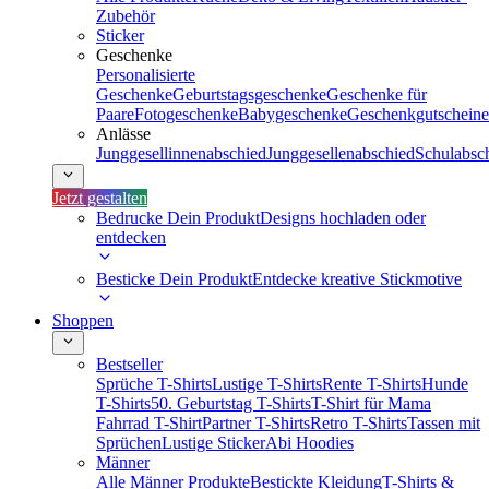
Zubehör
Sticker
Geschenke
Personalisierte
Geschenke
Geburtstagsgeschenke
Geschenke für
Paare
Fotogeschenke
Babygeschenke
Geschenkgutscheine
Anlässe
Junggesellinnenabschied
Junggesellenabschied
Schulabsc
Jetzt gestalten
Bedrucke Dein Produkt
Designs hochladen oder
entdecken
Besticke Dein Produkt
Entdecke kreative Stickmotive
Shoppen
Bestseller
Sprüche T-Shirts
Lustige T-Shirts
Rente T-Shirts
Hunde
T-Shirts
50. Geburtstag T-Shirts
T-Shirt für Mama
Fahrrad T-Shirt
Partner T-Shirts
Retro T-Shirts
Tassen mit
Sprüchen
Lustige Sticker
Abi Hoodies
Männer
Alle Männer Produkte
Bestickte Kleidung
T-Shirts &