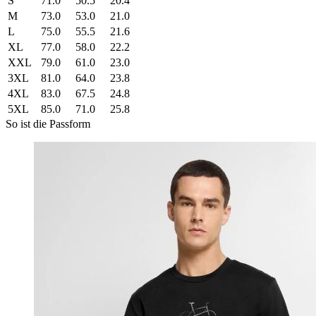
S
71.0
50.5
20.4
M
73.0
53.0
21.0
L
75.0
55.5
21.6
XL
77.0
58.0
22.2
XXL
79.0
61.0
23.0
3XL
81.0
64.0
23.8
4XL
83.0
67.5
24.8
5XL
85.0
71.0
25.8
So ist die Passform