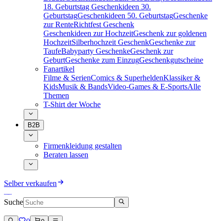
18. Geburtstag
Geschenkideen 30.
Geburtstag
Geschenkideen 50. Geburtstag
Geschenke
zur Rente
Richtfest Geschenk
Geschenkideen zur Hochzeit
Geschenk zur goldenen
Hochzeit
Silberhochzeit Geschenk
Geschenke zur
Taufe
Babyparty Geschenke
Geschenk zur
Geburt
Geschenke zum Einzug
Geschenkgutscheine
Fanartikel
Filme & Serien
Comics & Superhelden
Klassiker &
Kids
Musik & Bands
Video-Games & E-Sports
Alle
Themen
T-Shirt der Woche
B2B
Firmenkleidung gestalten
Beraten lassen
Selber verkaufen
Suche