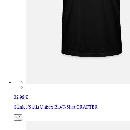
32,99 €
Stanley/Stella Unisex Bio-T-Shirt CRAFTER