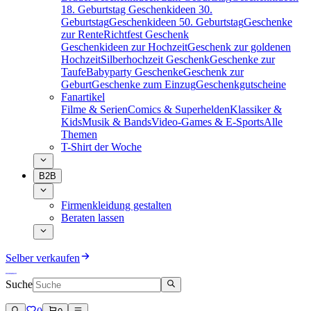
18. Geburtstag
Geschenkideen 30.
Geburtstag
Geschenkideen 50. Geburtstag
Geschenke
zur Rente
Richtfest Geschenk
Geschenkideen zur Hochzeit
Geschenk zur goldenen
Hochzeit
Silberhochzeit Geschenk
Geschenke zur
Taufe
Babyparty Geschenke
Geschenk zur
Geburt
Geschenke zum Einzug
Geschenkgutscheine
Fanartikel
Filme & Serien
Comics & Superhelden
Klassiker &
Kids
Musik & Bands
Video-Games & E-Sports
Alle
Themen
T-Shirt der Woche
B2B
Firmenkleidung gestalten
Beraten lassen
Selber verkaufen
Suche