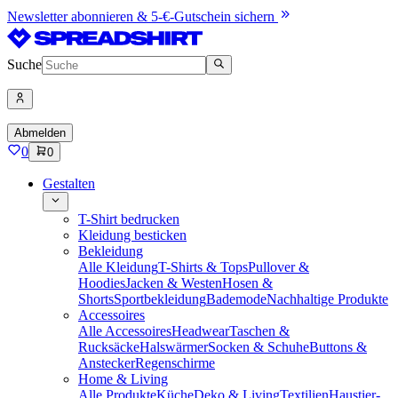
Newsletter abonnieren & 5-€-Gutschein sichern
Suche
Abmelden
0
0
Gestalten
T-Shirt bedrucken
Kleidung besticken
Bekleidung
Alle Kleidung
T-Shirts & Tops
Pullover &
Hoodies
Jacken & Westen
Hosen &
Shorts
Sportbekleidung
Bademode
Nachhaltige Produkte
Accessoires
Alle Accessoires
Headwear
Taschen &
Rucksäcke
Halswärmer
Socken & Schuhe
Buttons &
Anstecker
Regenschirme
Home & Living
Alle Produkte
Küche
Deko & Living
Textilien
Haustier-