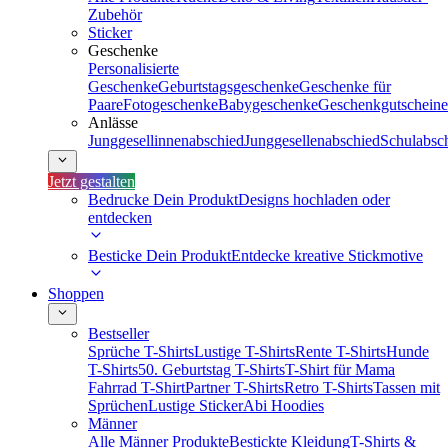
Zubehör
Sticker
Geschenke
Personalisierte
Geschenke
Geburtstagsgeschenke
Geschenke für
Paare
Fotogeschenke
Babygeschenke
Geschenkgutscheine
Anlässe
Junggesellinnenabschied
Junggesellenabschied
Schulabsc
Jetzt gestalten
Bedrucke Dein Produkt
Designs hochladen oder
entdecken
Besticke Dein Produkt
Entdecke kreative Stickmotive
Shoppen
Bestseller
Sprüche T-Shirts
Lustige T-Shirts
Rente T-Shirts
Hunde
T-Shirts
50. Geburtstag T-Shirts
T-Shirt für Mama
Fahrrad T-Shirt
Partner T-Shirts
Retro T-Shirts
Tassen mit
Sprüchen
Lustige Sticker
Abi Hoodies
Männer
Alle Männer Produkte
Bestickte Kleidung
T-Shirts &