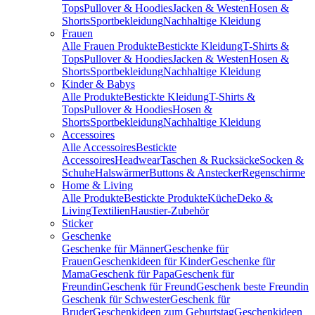
Tops
Pullover & Hoodies
Jacken & Westen
Hosen &
Shorts
Sportbekleidung
Nachhaltige Kleidung
Frauen
Alle Frauen Produkte
Bestickte Kleidung
T-Shirts &
Tops
Pullover & Hoodies
Jacken & Westen
Hosen &
Shorts
Sportbekleidung
Nachhaltige Kleidung
Kinder & Babys
Alle Produkte
Bestickte Kleidung
T-Shirts &
Tops
Pullover & Hoodies
Hosen &
Shorts
Sportbekleidung
Nachhaltige Kleidung
Accessoires
Alle Accessoires
Bestickte
Accessoires
Headwear
Taschen & Rucksäcke
Socken &
Schuhe
Halswärmer
Buttons & Anstecker
Regenschirme
Home & Living
Alle Produkte
Bestickte Produkte
Küche
Deko &
Living
Textilien
Haustier-Zubehör
Sticker
Geschenke
Geschenke für Männer
Geschenke für
Frauen
Geschenkideen für Kinder
Geschenke für
Mama
Geschenk für Papa
Geschenk für
Freundin
Geschenk für Freund
Geschenk beste Freundin
Geschenk für Schwester
Geschenk für
Bruder
Geschenkideen zum Geburtstag
Geschenkideen