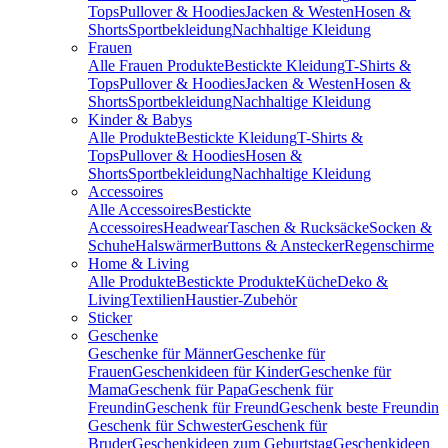
Tops
Pullover & Hoodies
Jacken & Westen
Hosen &
Shorts
Sportbekleidung
Nachhaltige Kleidung
Frauen
Alle Frauen Produkte
Bestickte Kleidung
T-Shirts &
Tops
Pullover & Hoodies
Jacken & Westen
Hosen &
Shorts
Sportbekleidung
Nachhaltige Kleidung
Kinder & Babys
Alle Produkte
Bestickte Kleidung
T-Shirts &
Tops
Pullover & Hoodies
Hosen &
Shorts
Sportbekleidung
Nachhaltige Kleidung
Accessoires
Alle Accessoires
Bestickte
Accessoires
Headwear
Taschen & Rucksäcke
Socken &
Schuhe
Halswärmer
Buttons & Anstecker
Regenschirme
Home & Living
Alle Produkte
Bestickte Produkte
Küche
Deko &
Living
Textilien
Haustier-Zubehör
Sticker
Geschenke
Geschenke für Männer
Geschenke für
Frauen
Geschenkideen für Kinder
Geschenke für
Mama
Geschenk für Papa
Geschenk für
Freundin
Geschenk für Freund
Geschenk beste Freundin
Geschenk für Schwester
Geschenk für
Bruder
Geschenkideen zum Geburtstag
Geschenkideen