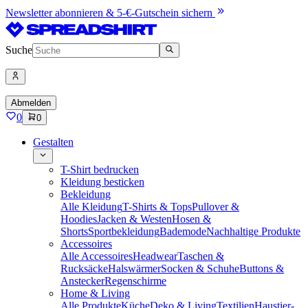
Newsletter abonnieren & 5-€-Gutschein sichern
Suche
Abmelden
0
0
Gestalten
T-Shirt bedrucken
Kleidung besticken
Bekleidung
Alle Kleidung
T-Shirts & Tops
Pullover &
Hoodies
Jacken & Westen
Hosen &
Shorts
Sportbekleidung
Bademode
Nachhaltige Produkte
Accessoires
Alle Accessoires
Headwear
Taschen &
Rucksäcke
Halswärmer
Socken & Schuhe
Buttons &
Anstecker
Regenschirme
Home & Living
Alle Produkte
Küche
Deko & Living
Textilien
Haustier-