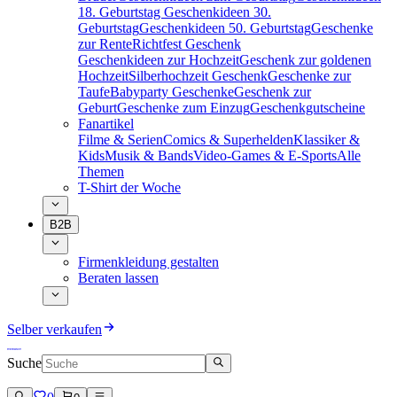
18. Geburtstag
Geschenkideen 30.
Geburtstag
Geschenkideen 50. Geburtstag
Geschenke
zur Rente
Richtfest Geschenk
Geschenkideen zur Hochzeit
Geschenk zur goldenen
Hochzeit
Silberhochzeit Geschenk
Geschenke zur
Taufe
Babyparty Geschenke
Geschenk zur
Geburt
Geschenke zum Einzug
Geschenkgutscheine
Fanartikel
Filme & Serien
Comics & Superhelden
Klassiker &
Kids
Musik & Bands
Video-Games & E-Sports
Alle
Themen
T-Shirt der Woche
B2B
Firmenkleidung gestalten
Beraten lassen
Selber verkaufen
Suche