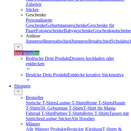
Zubehör
Sticker
Geschenke
Personalisierte
Geschenke
Geburtstagsgeschenke
Geschenke für
Paare
Fotogeschenke
Babygeschenke
Geschenkgutscheine
Anlässe
Junggesellinnenabschied
Junggesellenabschied
Schulabsc
Jetzt gestalten
Bedrucke Dein Produkt
Designs hochladen oder
entdecken
Besticke Dein Produkt
Entdecke kreative Stickmotive
Shoppen
Bestseller
Sprüche T-Shirts
Lustige T-Shirts
Rente T-Shirts
Hunde
T-Shirts
50. Geburtstag T-Shirts
T-Shirt für Mama
Fahrrad T-Shirt
Partner T-Shirts
Retro T-Shirts
Tassen mit
Sprüchen
Lustige Sticker
Abi Hoodies
Männer
Alle Männer Produkte
Bestickte Kleidung
T-Shirts &