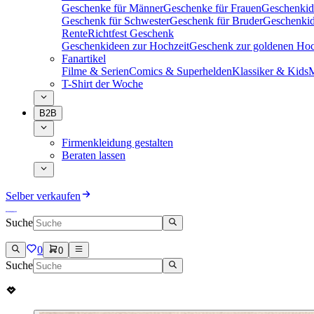
Geschenke für Männer
Geschenke für Frauen
Geschenkid
Geschenk für Schwester
Geschenk für Bruder
Geschenkid
Rente
Richtfest Geschenk
Geschenkideen zur Hochzeit
Geschenk zur goldenen Hoc
Fanartikel
Filme & Serien
Comics & Superhelden
Klassiker & Kids
M
T-Shirt der Woche
B2B
Firmenkleidung gestalten
Beraten lassen
Selber verkaufen
Suche
0
0
Suche