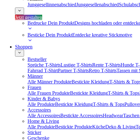
Junggesellinnenabschied
Junggesellenabschied
Schulabsc
Jetzt gestalten
Bedrucke Dein Produkt
Designs hochladen oder entdeck
Besticke Dein Produkt
Entdecke kreative Stickmotive
Shoppen
Bestseller
Sprüche T-Shirts
Lustige T-Shirts
Rente T-Shirts
Hunde T-
Fahrrad T-Shirt
Partner T-Shirts
Retro T-Shirts
Tassen mit
Männer
Alle Männer Produkte
Bestickte Kleidung
T-Shirts & Top
Frauen
Alle Frauen Produkte
Bestickte Kleidung
T-Shirts & Tops
Kinder & Babys
Alle Produkte
Bestickte Kleidung
T-Shirts & Tops
Pullove
Accessoires
Alle Accessoires
Bestickte Accessoires
Headwear
Taschen
Home & Living
Alle Produkte
Bestickte Produkte
Küche
Deko & Living
Te
Sticker
Geschenke