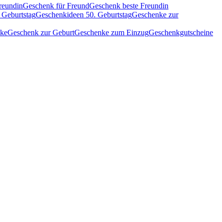
reundin
Geschenk für Freund
Geschenk beste Freundin
 Geburtstag
Geschenkideen 50. Geburtstag
Geschenke zur
nke
Geschenk zur Geburt
Geschenke zum Einzug
Geschenkgutscheine