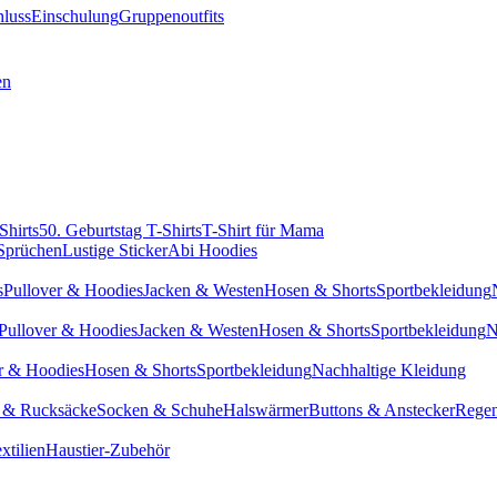
hluss
Einschulung
Gruppenoutfits
en
Shirts
50. Geburtstag T-Shirts
T-Shirt für Mama
 Sprüchen
Lustige Sticker
Abi Hoodies
s
Pullover & Hoodies
Jacken & Westen
Hosen & Shorts
Sportbekleidung
Pullover & Hoodies
Jacken & Westen
Hosen & Shorts
Sportbekleidung
N
r & Hoodies
Hosen & Shorts
Sportbekleidung
Nachhaltige Kleidung
 & Rucksäcke
Socken & Schuhe
Halswärmer
Buttons & Anstecker
Regen
xtilien
Haustier-Zubehör