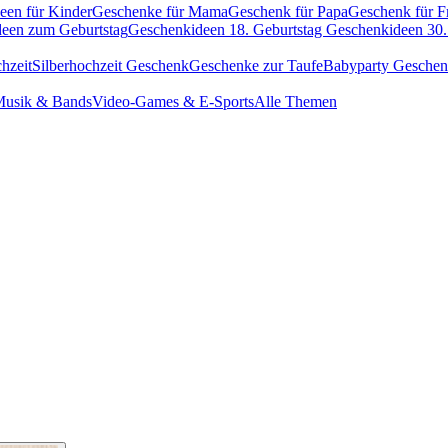
een für Kinder
Geschenke für Mama
Geschenk für Papa
Geschenk für F
een zum Geburtstag
Geschenkideen 18. Geburtstag
Geschenkideen 30.
hzeit
Silberhochzeit Geschenk
Geschenke zur Taufe
Babyparty Gesche
usik & Bands
Video-Games & E-Sports
Alle Themen