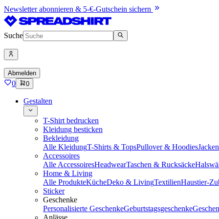
Newsletter abonnieren & 5-€-Gutschein sichern
Suche
Abmelden
0
0
Gestalten
T-Shirt bedrucken
Kleidung besticken
Bekleidung
Alle Kleidung
T-Shirts & Tops
Pullover & Hoodies
Jacke
Accessoires
Alle Accessoires
Headwear
Taschen & Rucksäcke
Halswä
Home & Living
Alle Produkte
Küche
Deko & Living
Textilien
Haustier-Zu
Sticker
Geschenke
Personalisierte Geschenke
Geburtstagsgeschenke
Geschen
Anlässe