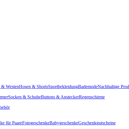
n & Westen
Hosen & Shorts
Sportbekleidung
Bademode
Nachhaltige Pro
rmer
Socken & Schuhe
Buttons & Anstecker
Regenschirme
behör
ke für Paare
Fotogeschenke
Babygeschenke
Geschenkgutscheine