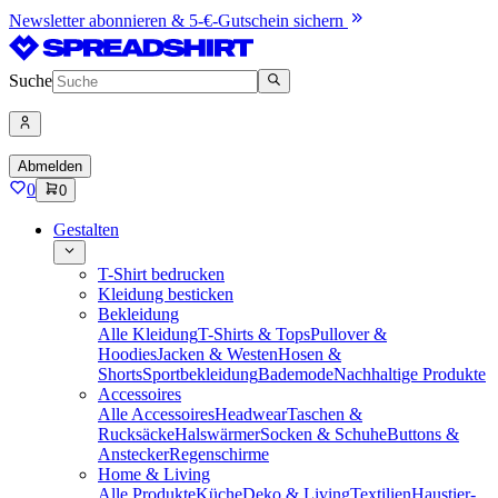
Newsletter abonnieren & 5-€-Gutschein sichern
Suche
Abmelden
0
0
Gestalten
T-Shirt bedrucken
Kleidung besticken
Bekleidung
Alle Kleidung
T-Shirts & Tops
Pullover &
Hoodies
Jacken & Westen
Hosen &
Shorts
Sportbekleidung
Bademode
Nachhaltige Produkte
Accessoires
Alle Accessoires
Headwear
Taschen &
Rucksäcke
Halswärmer
Socken & Schuhe
Buttons &
Anstecker
Regenschirme
Home & Living
Alle Produkte
Küche
Deko & Living
Textilien
Haustier-