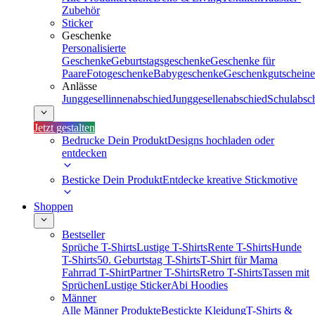
Zubehör
Sticker
Geschenke
Personalisierte
Geschenke
Geburtstagsgeschenke
Geschenke für
Paare
Fotogeschenke
Babygeschenke
Geschenkgutscheine
Anlässe
Junggesellinnenabschied
Junggesellenabschied
Schulabsc
Jetzt gestalten
Bedrucke Dein Produkt
Designs hochladen oder
entdecken
Besticke Dein Produkt
Entdecke kreative Stickmotive
Shoppen
Bestseller
Sprüche T-Shirts
Lustige T-Shirts
Rente T-Shirts
Hunde
T-Shirts
50. Geburtstag T-Shirts
T-Shirt für Mama
Fahrrad T-Shirt
Partner T-Shirts
Retro T-Shirts
Tassen mit
Sprüchen
Lustige Sticker
Abi Hoodies
Männer
Alle Männer Produkte
Bestickte Kleidung
T-Shirts &