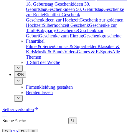
18. Geburtstag
Geschenkideen 30.
Geburtstag
Geschenkideen 50. Geburtstag
Geschenke
zur Rente
Richtfest Geschenk
Geschenkideen zur Hochzeit
Geschenk zur goldenen
Hochzeit
Silberhochzeit Geschenk
Geschenke zur
Taufe
Babyparty Geschenke
Geschenk zur
Geburt
Geschenke zum Einzug
Geschenkgutscheine
Fanartikel
Filme & Serien
Comics & Superhelden
Klassiker &
Kids
Musik & Bands
Video-Games & E-Sports
Alle
Themen
T-Shirt der Woche
B2B
Firmenkleidung gestalten
Beraten lassen
Selber verkaufen
Suche