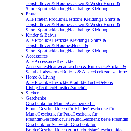
Tops
Pullover & Hoodies
Jacken & Westen
Hosen &
Shorts
Sportbekleidung
Nachhaltige Kleidung
Frauen
Alle Frauen Produkte
Bestickte Kleidung
T-Shirts &
Tops
Pullover & Hoodies
Jacken & Westen
Hosen &
Shorts
Sportbekleidung
Nachhaltige Kleidung
Kinder & Babys
Alle Produkte
Bestickte Kleidung
T-Shirts &
Tops
Pullover & Hoodies
Hosen &
Shorts
Sportbekleidung
Nachhaltige Kleidung
Accessoires
Alle Accessoires
Bestickte
Accessoires
Headwear
Taschen & Rucksäcke
Socken &
Schuhe
Halswärmer
Buttons & Anstecker
Regenschirme
Home & Living
Alle Produkte
Bestickte Produkte
Küche
Deko &
Living
Textilien
Haustier-Zubehör
Sticker
Geschenke
Geschenke für Männer
Geschenke für
Frauen
Geschenkideen für Kinder
Geschenke für
Mama
Geschenk für Papa
Geschenk für
Freundin
Geschenk für Freund
Geschenk beste Freundin
Geschenk für Schwester
Geschenk für
Bruder
Geschenkideen zum Geburtstag
Geschenkideen