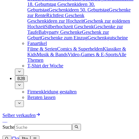
18. Geburtstag
Geschenkideen 30.
Geburtstag
Geschenkideen 50. Geburtstag
Geschenke
zur Rente
Richtfest Geschenk
Geschenkideen zur Hochzeit
Geschenk zur goldenen
Hochzeit
Silberhochzeit Geschenk
Geschenke zur
Taufe
Babyparty Geschenke
Geschenk zur
Geburt
Geschenke zum Einzug
Geschenkgutscheine
Fanartikel
Filme & Serien
Comics & Superhelden
Klassiker &
Kids
Musik & Bands
Video-Games & E-Sports
Alle
Themen
T-Shirt der Woche
B2B
Firmenkleidung gestalten
Beraten lassen
Selber verkaufen
Suche