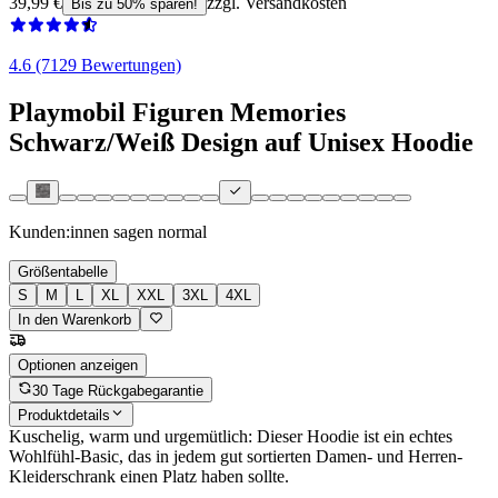
39,99 €
zzgl. Versandkosten
Bis zu 50% sparen!
4.6 (7129 Bewertungen)
Playmobil Figuren Memories
Schwarz/Weiß Design auf Unisex Hoodie
Kunden:innen sagen
normal
Größentabelle
S
M
L
XL
XXL
3XL
4XL
In den Warenkorb
Optionen anzeigen
30 Tage Rückgabegarantie
Produktdetails
Kuschelig, warm und urgemütlich: Dieser Hoodie ist ein echtes
Wohlfühl-Basic, das in jedem gut sortierten Damen- und Herren-
Kleiderschrank einen Platz haben sollte.