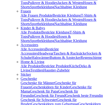
Tops
Pullover & Hoodies
Jacken & Westen
Hosen &
Shorts
Sportbekleidung
Nachhaltige Kleidung
Frauen
Alle Frauen Produkte
Bestickte Kleidung
T-Shirts &
Tops
Pullover & Hoodies
Jacken & Westen
Hosen &
Shorts
Sportbekleidung
Nachhaltige Kleidung
Kinder & Babys
Alle Produkte
Bestickte Kleidung
T-Shirts &
Tops
Pullover & Hoodies
Hosen &
Shorts
Sportbekleidung
Nachhaltige Kleidung
Accessoires
Alle Accessoires
Bestickte
Accessoires
Headwear
Taschen & Rucksäcke
Socken &
Schuhe
Halswärmer
Buttons & Anstecker
Regenschirme
Home & Living
Alle Produkte
Bestickte Produkte
Küche
Deko &
Living
Textilien
Haustier-Zubehör
Sticker
Geschenke
Geschenke für Männer
Geschenke für
Frauen
Geschenkideen für Kinder
Geschenke für
Mama
Geschenk für Papa
Geschenk für
Freundin
Geschenk für Freund
Geschenk beste Freundin
Geschenk für Schwester
Geschenk für
Bruder
Geschenkideen zum Geburtstag
Geschenkideen