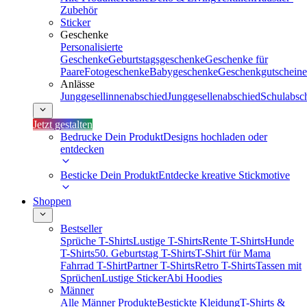
Zubehör
Sticker
Geschenke
Personalisierte
Geschenke
Geburtstagsgeschenke
Geschenke für
Paare
Fotogeschenke
Babygeschenke
Geschenkgutscheine
Anlässe
Junggesellinnenabschied
Junggesellenabschied
Schulabsc
Jetzt gestalten
Bedrucke Dein Produkt
Designs hochladen oder
entdecken
Besticke Dein Produkt
Entdecke kreative Stickmotive
Shoppen
Bestseller
Sprüche T-Shirts
Lustige T-Shirts
Rente T-Shirts
Hunde
T-Shirts
50. Geburtstag T-Shirts
T-Shirt für Mama
Fahrrad T-Shirt
Partner T-Shirts
Retro T-Shirts
Tassen mit
Sprüchen
Lustige Sticker
Abi Hoodies
Männer
Alle Männer Produkte
Bestickte Kleidung
T-Shirts &