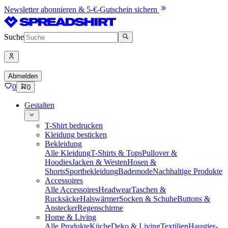
Newsletter abonnieren & 5-€-Gutschein sichern
Suche
Abmelden
0
0
Gestalten
T-Shirt bedrucken
Kleidung besticken
Bekleidung
Alle Kleidung
T-Shirts & Tops
Pullover &
Hoodies
Jacken & Westen
Hosen &
Shorts
Sportbekleidung
Bademode
Nachhaltige Produkte
Accessoires
Alle Accessoires
Headwear
Taschen &
Rucksäcke
Halswärmer
Socken & Schuhe
Buttons &
Anstecker
Regenschirme
Home & Living
Alle Produkte
Küche
Deko & Living
Textilien
Haustier-