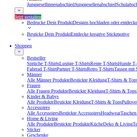
Junggesellinnenabschied
Junggesellenabschied
Schulabsc
Jetzt gestalten
Bedrucke Dein Produkt
Designs hochladen oder entdeck
Besticke Dein Produkt
Entdecke kreative Stickmotive
Shoppen
Bestseller
Sprüche T-Shirts
Lustige T-Shirts
Rente T-Shirts
Hunde T-
Fahrrad T-Shirt
Partner T-Shirts
Retro T-Shirts
Tassen mit
Männer
Alle Männer Produkte
Bestickte Kleidung
T-Shirts & Top
Frauen
Alle Frauen Produkte
Bestickte Kleidung
T-Shirts & Tops
Kinder & Babys
Alle Produkte
Bestickte Kleidung
T-Shirts & Tops
Pullove
Accessoires
Alle Accessoires
Bestickte Accessoires
Headwear
Taschen
Home & Living
Alle Produkte
Bestickte Produkte
Küche
Deko & Living
Te
Sticker
Geschenke