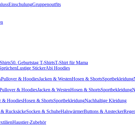
hluss
Einschulung
Gruppenoutfits
en
Shirts
50. Geburtstag T-Shirts
T-Shirt für Mama
 Sprüchen
Lustige Sticker
Abi Hoodies
s
Pullover & Hoodies
Jacken & Westen
Hosen & Shorts
Sportbekleidung
Pullover & Hoodies
Jacken & Westen
Hosen & Shorts
Sportbekleidung
N
r & Hoodies
Hosen & Shorts
Sportbekleidung
Nachhaltige Kleidung
 & Rucksäcke
Socken & Schuhe
Halswärmer
Buttons & Anstecker
Regen
xtilien
Haustier-Zubehör