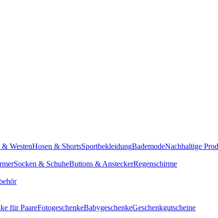
n & Westen
Hosen & Shorts
Sportbekleidung
Bademode
Nachhaltige Pro
rmer
Socken & Schuhe
Buttons & Anstecker
Regenschirme
behör
ke für Paare
Fotogeschenke
Babygeschenke
Geschenkgutscheine