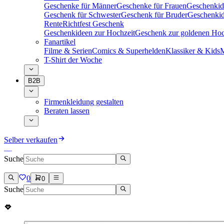
Geschenke für Männer
Geschenke für Frauen
Geschenkid
Geschenk für Schwester
Geschenk für Bruder
Geschenkid
Rente
Richtfest Geschenk
Geschenkideen zur Hochzeit
Geschenk zur goldenen Hoc
Fanartikel
Filme & Serien
Comics & Superhelden
Klassiker & Kids
M
T-Shirt der Woche
B2B
Firmenkleidung gestalten
Beraten lassen
Selber verkaufen
Suche
0
0
Suche