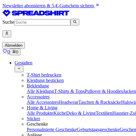
Newsletter abonnieren & 5-€-Gutschein sichern
Suche
Abmelden
0
0
Gestalten
T-Shirt bedrucken
Kleidung besticken
Bekleidung
Alle Kleidung
T-Shirts & Tops
Pullover & Hoodies
Jacke
Accessoires
Alle Accessoires
Headwear
Taschen & Rucksäcke
Halswä
Home & Living
Alle Produkte
Küche
Deko & Living
Textilien
Haustier-Zu
Sticker
Geschenke
Personalisierte Geschenke
Geburtstagsgeschenke
Geschen
Anlässe