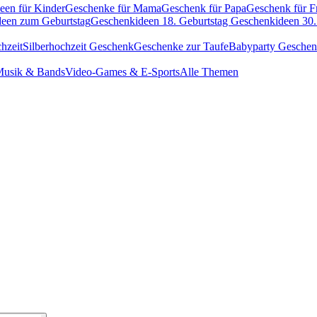
een für Kinder
Geschenke für Mama
Geschenk für Papa
Geschenk für F
een zum Geburtstag
Geschenkideen 18. Geburtstag
Geschenkideen 30.
hzeit
Silberhochzeit Geschenk
Geschenke zur Taufe
Babyparty Gesche
usik & Bands
Video-Games & E-Sports
Alle Themen