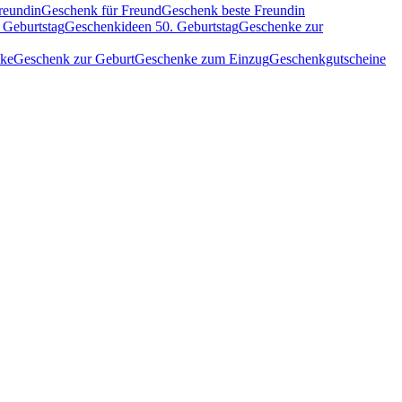
reundin
Geschenk für Freund
Geschenk beste Freundin
 Geburtstag
Geschenkideen 50. Geburtstag
Geschenke zur
nke
Geschenk zur Geburt
Geschenke zum Einzug
Geschenkgutscheine