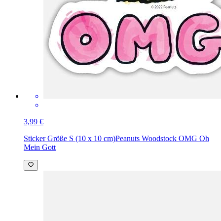
3,99 €
Sticker Größe S (10 x 10 cm)
Peanuts Woodstock OMG Oh
Mein Gott