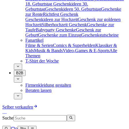
18. Geburtstag
Geschenkideen 30.
Geburtstag
Geschenkideen 50. Geburtstag
Geschenke
zur Rente
Richtfest Geschenk
Geschenkideen zur Hochzeit
Geschenk zur goldenen
Hochzeit
Silberhochzeit Geschenk
Geschenke zur
Taufe
Babyparty Geschenke
Geschenk zur
Geburt
Geschenke zum Einzug
Geschenkgutscheine
Fanartikel
Filme & Serien
Comics & Superhelden
Klassiker &
Kids
Musik & Bands
Video-Games & E-Sports
Alle
Themen
T-Shirt der Woche
B2B
Firmenkleidung gestalten
Beraten lassen
Selber verkaufen
Suche