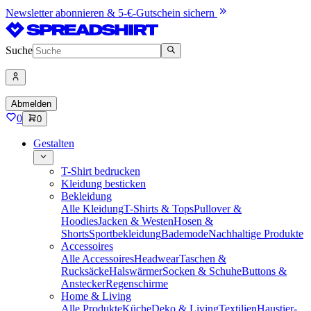
Newsletter abonnieren & 5-€-Gutschein sichern
Suche
Abmelden
0
0
Gestalten
T-Shirt bedrucken
Kleidung besticken
Bekleidung
Alle Kleidung
T-Shirts & Tops
Pullover &
Hoodies
Jacken & Westen
Hosen &
Shorts
Sportbekleidung
Bademode
Nachhaltige Produkte
Accessoires
Alle Accessoires
Headwear
Taschen &
Rucksäcke
Halswärmer
Socken & Schuhe
Buttons &
Anstecker
Regenschirme
Home & Living
Alle Produkte
Küche
Deko & Living
Textilien
Haustier-