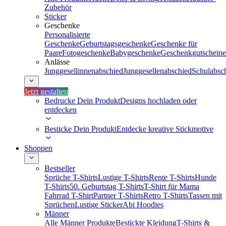
Zubehör
Sticker
Geschenke
Personalisierte
Geschenke
Geburtstagsgeschenke
Geschenke für
Paare
Fotogeschenke
Babygeschenke
Geschenkgutscheine
Anlässe
Junggesellinnenabschied
Junggesellenabschied
Schulabsc
Jetzt gestalten
Bedrucke Dein Produkt
Designs hochladen oder
entdecken
Besticke Dein Produkt
Entdecke kreative Stickmotive
Shoppen
Bestseller
Sprüche T-Shirts
Lustige T-Shirts
Rente T-Shirts
Hunde
T-Shirts
50. Geburtstag T-Shirts
T-Shirt für Mama
Fahrrad T-Shirt
Partner T-Shirts
Retro T-Shirts
Tassen mit
Sprüchen
Lustige Sticker
Abi Hoodies
Männer
Alle Männer Produkte
Bestickte Kleidung
T-Shirts &