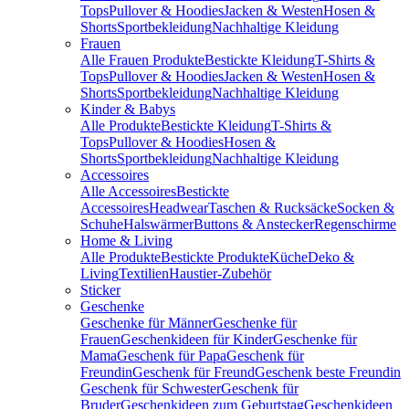
Tops
Pullover & Hoodies
Jacken & Westen
Hosen &
Shorts
Sportbekleidung
Nachhaltige Kleidung
Frauen
Alle Frauen Produkte
Bestickte Kleidung
T-Shirts &
Tops
Pullover & Hoodies
Jacken & Westen
Hosen &
Shorts
Sportbekleidung
Nachhaltige Kleidung
Kinder & Babys
Alle Produkte
Bestickte Kleidung
T-Shirts &
Tops
Pullover & Hoodies
Hosen &
Shorts
Sportbekleidung
Nachhaltige Kleidung
Accessoires
Alle Accessoires
Bestickte
Accessoires
Headwear
Taschen & Rucksäcke
Socken &
Schuhe
Halswärmer
Buttons & Anstecker
Regenschirme
Home & Living
Alle Produkte
Bestickte Produkte
Küche
Deko &
Living
Textilien
Haustier-Zubehör
Sticker
Geschenke
Geschenke für Männer
Geschenke für
Frauen
Geschenkideen für Kinder
Geschenke für
Mama
Geschenk für Papa
Geschenk für
Freundin
Geschenk für Freund
Geschenk beste Freundin
Geschenk für Schwester
Geschenk für
Bruder
Geschenkideen zum Geburtstag
Geschenkideen