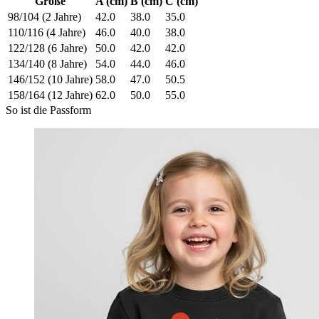
Größe
A (cm)
B (cm)
C (cm)
98/104 (2 Jahre)
42.0
38.0
35.0
110/116 (4 Jahre)
46.0
40.0
38.0
122/128 (6 Jahre)
50.0
42.0
42.0
134/140 (8 Jahre)
54.0
44.0
46.0
146/152 (10 Jahre)
58.0
47.0
50.5
158/164 (12 Jahre)
62.0
50.0
55.0
So ist die Passform