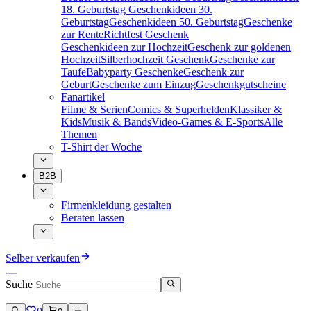
18. Geburtstag
Geschenkideen 30.
Geburtstag
Geschenkideen 50. Geburtstag
Geschenke
zur Rente
Richtfest Geschenk
Geschenkideen zur Hochzeit
Geschenk zur goldenen
Hochzeit
Silberhochzeit Geschenk
Geschenke zur
Taufe
Babyparty Geschenke
Geschenk zur
Geburt
Geschenke zum Einzug
Geschenkgutscheine
Fanartikel
Filme & Serien
Comics & Superhelden
Klassiker &
Kids
Musik & Bands
Video-Games & E-Sports
Alle
Themen
T-Shirt der Woche
B2B
Firmenkleidung gestalten
Beraten lassen
Selber verkaufen
Suche