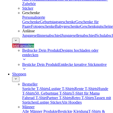
Zubehör
Sticker
Geschenke
Personalisierte
Geschenke
Geburtstagsgeschenke
Geschenke für
Paare
Fotogeschenke
Babygeschenke
Geschenkgutscheine
Anlässe
Junggesellinnenabschied
Junggesellenabschied
Schulabsc
Jetzt gestalten
Bedrucke Dein Produkt
Designs hochladen oder
entdecken
Besticke Dein Produkt
Entdecke kreative Stickmotive
Shoppen
Bestseller
Sprüche T-Shirts
Lustige T-Shirts
Rente T-Shirts
Hunde
T-Shirts
50. Geburtstag T-Shirts
T-Shirt für Mama
Fahrrad T-Shirt
Partner T-Shirts
Retro T-Shirts
Tassen mit
Sprüchen
Lustige Sticker
Abi Hoodies
Männer
Alle Männer Produkte
Bestickte Kleidung
T-Shirts &