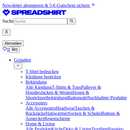
Newsletter abonnieren & 5-€-Gutschein sichern
Suche
Abmelden
0
0
Gestalten
T-Shirt bedrucken
Kleidung besticken
Bekleidung
Alle Kleidung
T-Shirts & Tops
Pullover &
Hoodies
Jacken & Westen
Hosen &
Shorts
Sportbekleidung
Bademode
Nachhaltige Produkte
Accessoires
Alle Accessoires
Headwear
Taschen &
Rucksäcke
Halswärmer
Socken & Schuhe
Buttons &
Anstecker
Regenschirme
Home & Living
Alle Produkte
Küche
Deko & Living
Textilien
Haustier-