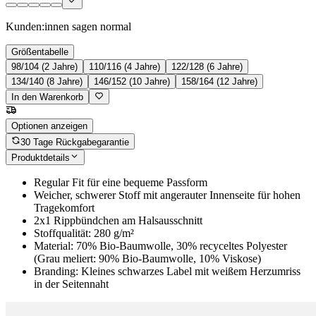
Kunden:innen sagen
normal
Größentabelle
98/104 (2 Jahre)
110/116 (4 Jahre)
122/128 (6 Jahre)
134/140 (8 Jahre)
146/152 (10 Jahre)
158/164 (12 Jahre)
In den Warenkorb
Optionen anzeigen
30 Tage Rückgabegarantie
Produktdetails
Regular Fit für eine bequeme Passform
Weicher, schwerer Stoff mit angerauter Innenseite für hohen
Tragekomfort
2x1 Rippbündchen am Halsausschnitt
Stoffqualität: 280 g/m²
Material: 70% Bio-Baumwolle, 30% recyceltes Polyester
(Grau meliert: 90% Bio-Baumwolle, 10% Viskose)
Branding: Kleines schwarzes Label mit weißem Herzumriss
in der Seitennaht