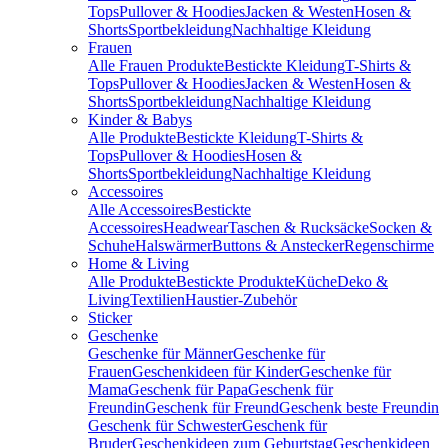
Tops
Pullover & Hoodies
Jacken & Westen
Hosen &
Shorts
Sportbekleidung
Nachhaltige Kleidung
Frauen
Alle Frauen Produkte
Bestickte Kleidung
T-Shirts &
Tops
Pullover & Hoodies
Jacken & Westen
Hosen &
Shorts
Sportbekleidung
Nachhaltige Kleidung
Kinder & Babys
Alle Produkte
Bestickte Kleidung
T-Shirts &
Tops
Pullover & Hoodies
Hosen &
Shorts
Sportbekleidung
Nachhaltige Kleidung
Accessoires
Alle Accessoires
Bestickte
Accessoires
Headwear
Taschen & Rucksäcke
Socken &
Schuhe
Halswärmer
Buttons & Anstecker
Regenschirme
Home & Living
Alle Produkte
Bestickte Produkte
Küche
Deko &
Living
Textilien
Haustier-Zubehör
Sticker
Geschenke
Geschenke für Männer
Geschenke für
Frauen
Geschenkideen für Kinder
Geschenke für
Mama
Geschenk für Papa
Geschenk für
Freundin
Geschenk für Freund
Geschenk beste Freundin
Geschenk für Schwester
Geschenk für
Bruder
Geschenkideen zum Geburtstag
Geschenkideen