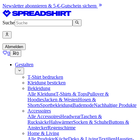
Newsletter abonnieren & 5-€-Gutschein sichern
Suche
Abmelden
0
0
Gestalten
T-Shirt bedrucken
Kleidung besticken
Bekleidung
Alle Kleidung
T-Shirts & Tops
Pullover &
Hoodies
Jacken & Westen
Hosen &
Shorts
Sportbekleidung
Bademode
Nachhaltige Produkte
Accessoires
Alle Accessoires
Headwear
Taschen &
Rucksäcke
Halswärmer
Socken & Schuhe
Buttons &
Anstecker
Regenschirme
Home & Living
Alle Produkte
Küche
Deko & Living
Textilien
Haustier-