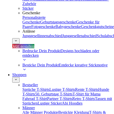
Zubehör
Sticker
Geschenke
Personalisierte
Geschenke
Geburtstagsgeschenke
Geschenke für
Paare
Fotogeschenke
Babygeschenke
Geschenkgutscheine
Anlässe
Junggesellinnenabschied
Junggesellenabschied
Schulabsc
Jetzt gestalten
Bedrucke Dein Produkt
Designs hochladen oder
entdecken
Besticke Dein Produkt
Entdecke kreative Stickmotive
Shoppen
Bestseller
Sprüche T-Shirts
Lustige T-Shirts
Rente T-Shirts
Hunde
T-Shirts
50. Geburtstag T-Shirts
T-Shirt für Mama
Fahrrad T-Shirt
Partner T-Shirts
Retro T-Shirts
Tassen mit
Sprüchen
Lustige Sticker
Abi Hoodies
Männer
Alle Männer Produkte
Bestickte Kleidung
T-Shirts &