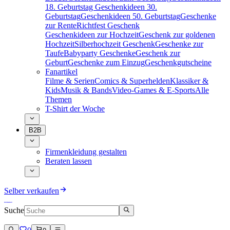
18. Geburtstag
Geschenkideen 30.
Geburtstag
Geschenkideen 50. Geburtstag
Geschenke
zur Rente
Richtfest Geschenk
Geschenkideen zur Hochzeit
Geschenk zur goldenen
Hochzeit
Silberhochzeit Geschenk
Geschenke zur
Taufe
Babyparty Geschenke
Geschenk zur
Geburt
Geschenke zum Einzug
Geschenkgutscheine
Fanartikel
Filme & Serien
Comics & Superhelden
Klassiker &
Kids
Musik & Bands
Video-Games & E-Sports
Alle
Themen
T-Shirt der Woche
B2B
Firmenkleidung gestalten
Beraten lassen
Selber verkaufen
Suche