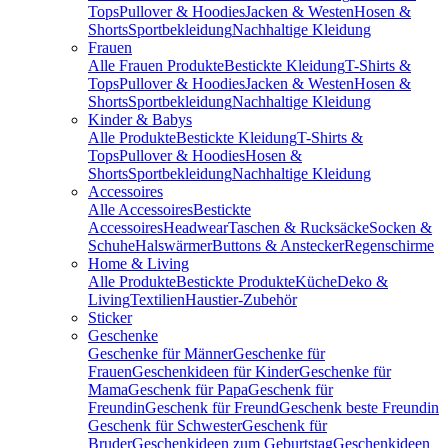
Tops
Pullover & Hoodies
Jacken & Westen
Hosen &
Shorts
Sportbekleidung
Nachhaltige Kleidung
Frauen
Alle Frauen Produkte
Bestickte Kleidung
T-Shirts &
Tops
Pullover & Hoodies
Jacken & Westen
Hosen &
Shorts
Sportbekleidung
Nachhaltige Kleidung
Kinder & Babys
Alle Produkte
Bestickte Kleidung
T-Shirts &
Tops
Pullover & Hoodies
Hosen &
Shorts
Sportbekleidung
Nachhaltige Kleidung
Accessoires
Alle Accessoires
Bestickte
Accessoires
Headwear
Taschen & Rucksäcke
Socken &
Schuhe
Halswärmer
Buttons & Anstecker
Regenschirme
Home & Living
Alle Produkte
Bestickte Produkte
Küche
Deko &
Living
Textilien
Haustier-Zubehör
Sticker
Geschenke
Geschenke für Männer
Geschenke für
Frauen
Geschenkideen für Kinder
Geschenke für
Mama
Geschenk für Papa
Geschenk für
Freundin
Geschenk für Freund
Geschenk beste Freundin
Geschenk für Schwester
Geschenk für
Bruder
Geschenkideen zum Geburtstag
Geschenkideen