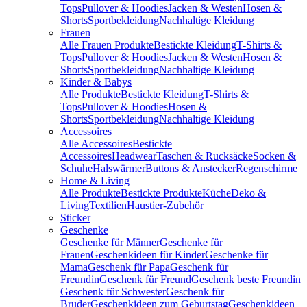
Tops
Pullover & Hoodies
Jacken & Westen
Hosen &
Shorts
Sportbekleidung
Nachhaltige Kleidung
Frauen
Alle Frauen Produkte
Bestickte Kleidung
T-Shirts &
Tops
Pullover & Hoodies
Jacken & Westen
Hosen &
Shorts
Sportbekleidung
Nachhaltige Kleidung
Kinder & Babys
Alle Produkte
Bestickte Kleidung
T-Shirts &
Tops
Pullover & Hoodies
Hosen &
Shorts
Sportbekleidung
Nachhaltige Kleidung
Accessoires
Alle Accessoires
Bestickte
Accessoires
Headwear
Taschen & Rucksäcke
Socken &
Schuhe
Halswärmer
Buttons & Anstecker
Regenschirme
Home & Living
Alle Produkte
Bestickte Produkte
Küche
Deko &
Living
Textilien
Haustier-Zubehör
Sticker
Geschenke
Geschenke für Männer
Geschenke für
Frauen
Geschenkideen für Kinder
Geschenke für
Mama
Geschenk für Papa
Geschenk für
Freundin
Geschenk für Freund
Geschenk beste Freundin
Geschenk für Schwester
Geschenk für
Bruder
Geschenkideen zum Geburtstag
Geschenkideen