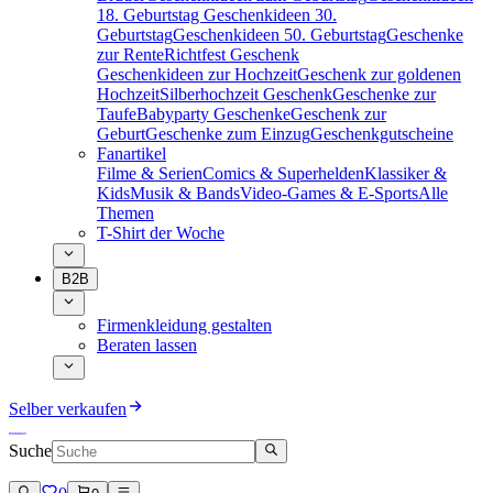
18. Geburtstag
Geschenkideen 30.
Geburtstag
Geschenkideen 50. Geburtstag
Geschenke
zur Rente
Richtfest Geschenk
Geschenkideen zur Hochzeit
Geschenk zur goldenen
Hochzeit
Silberhochzeit Geschenk
Geschenke zur
Taufe
Babyparty Geschenke
Geschenk zur
Geburt
Geschenke zum Einzug
Geschenkgutscheine
Fanartikel
Filme & Serien
Comics & Superhelden
Klassiker &
Kids
Musik & Bands
Video-Games & E-Sports
Alle
Themen
T-Shirt der Woche
B2B
Firmenkleidung gestalten
Beraten lassen
Selber verkaufen
Suche