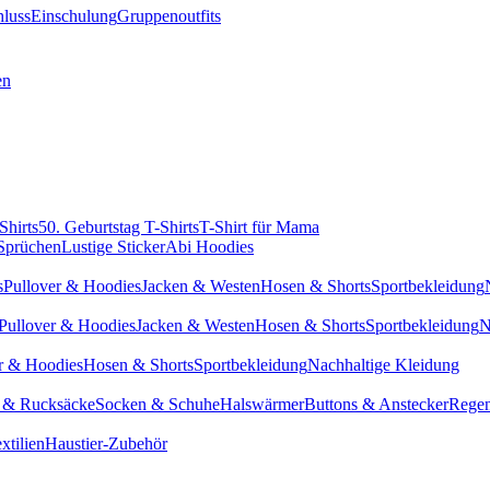
hluss
Einschulung
Gruppenoutfits
en
Shirts
50. Geburtstag T-Shirts
T-Shirt für Mama
 Sprüchen
Lustige Sticker
Abi Hoodies
s
Pullover & Hoodies
Jacken & Westen
Hosen & Shorts
Sportbekleidung
Pullover & Hoodies
Jacken & Westen
Hosen & Shorts
Sportbekleidung
N
r & Hoodies
Hosen & Shorts
Sportbekleidung
Nachhaltige Kleidung
 & Rucksäcke
Socken & Schuhe
Halswärmer
Buttons & Anstecker
Regen
xtilien
Haustier-Zubehör