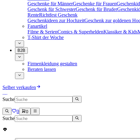
Geschenke für Männer
Geschenke für Frauen
Geschenkid
Geschenk für Schwester
Geschenk für Bruder
Geschenkid
Rente
Richtfest Geschenk
Geschenkideen zur Hochzeit
Geschenk zur goldenen Hoc
Fanartikel
Filme & Serien
Comics & Superhelden
Klassiker & Kids
M
T-Shirt der Woche
B2B
Firmenkleidung gestalten
Beraten lassen
Selber verkaufen
Suche
0
0
Suche