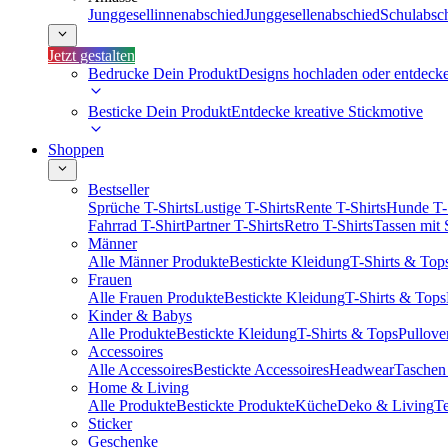
Junggesellinnenabschied
Junggesellenabschied
Schulabsc
Jetzt gestalten
Bedrucke Dein Produkt
Designs hochladen oder entdeck
Besticke Dein Produkt
Entdecke kreative Stickmotive
Shoppen
Bestseller
Sprüche T-Shirts
Lustige T-Shirts
Rente T-Shirts
Hunde T-
Fahrrad T-Shirt
Partner T-Shirts
Retro T-Shirts
Tassen mit
Männer
Alle Männer Produkte
Bestickte Kleidung
T-Shirts & Top
Frauen
Alle Frauen Produkte
Bestickte Kleidung
T-Shirts & Tops
Kinder & Babys
Alle Produkte
Bestickte Kleidung
T-Shirts & Tops
Pullove
Accessoires
Alle Accessoires
Bestickte Accessoires
Headwear
Taschen
Home & Living
Alle Produkte
Bestickte Produkte
Küche
Deko & Living
Te
Sticker
Geschenke