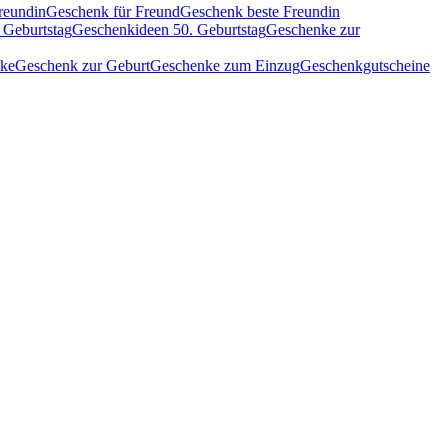
reundin
Geschenk für Freund
Geschenk beste Freundin
 Geburtstag
Geschenkideen 50. Geburtstag
Geschenke zur
nke
Geschenk zur Geburt
Geschenke zum Einzug
Geschenkgutscheine