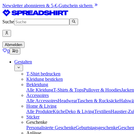
Newsletter abonnieren & 5-€-Gutschein sichern
Suche
Abmelden
0
0
Gestalten
T-Shirt bedrucken
Kleidung besticken
Bekleidung
Alle Kleidung
T-Shirts & Tops
Pullover & Hoodies
Jacke
Accessoires
Alle Accessoires
Headwear
Taschen & Rucksäcke
Halswä
Home & Living
Alle Produkte
Küche
Deko & Living
Textilien
Haustier-Zu
Sticker
Geschenke
Personalisierte Geschenke
Geburtstagsgeschenke
Geschen
Anlässe