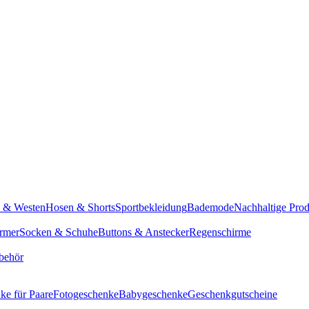
n & Westen
Hosen & Shorts
Sportbekleidung
Bademode
Nachhaltige Pro
rmer
Socken & Schuhe
Buttons & Anstecker
Regenschirme
behör
ke für Paare
Fotogeschenke
Babygeschenke
Geschenkgutscheine