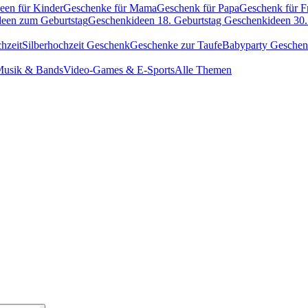
een für Kinder
Geschenke für Mama
Geschenk für Papa
Geschenk für F
een zum Geburtstag
Geschenkideen 18. Geburtstag
Geschenkideen 30.
hzeit
Silberhochzeit Geschenk
Geschenke zur Taufe
Babyparty Gesche
usik & Bands
Video-Games & E-Sports
Alle Themen