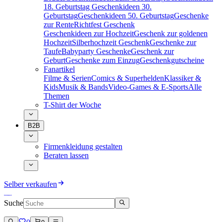
18. Geburtstag
Geschenkideen 30.
Geburtstag
Geschenkideen 50. Geburtstag
Geschenke
zur Rente
Richtfest Geschenk
Geschenkideen zur Hochzeit
Geschenk zur goldenen
Hochzeit
Silberhochzeit Geschenk
Geschenke zur
Taufe
Babyparty Geschenke
Geschenk zur
Geburt
Geschenke zum Einzug
Geschenkgutscheine
Fanartikel
Filme & Serien
Comics & Superhelden
Klassiker &
Kids
Musik & Bands
Video-Games & E-Sports
Alle
Themen
T-Shirt der Woche
B2B
Firmenkleidung gestalten
Beraten lassen
Selber verkaufen
Suche