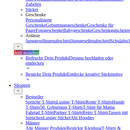
Zubehör
Sticker
Geschenke
Personalisierte
Geschenke
Geburtstagsgeschenke
Geschenke für
Paare
Fotogeschenke
Babygeschenke
Geschenkgutscheine
Anlässe
Junggesellinnenabschied
Junggesellenabschied
Schulabsc
Jetzt gestalten
Bedrucke Dein Produkt
Designs hochladen oder
entdecken
Besticke Dein Produkt
Entdecke kreative Stickmotive
Shoppen
Bestseller
Sprüche T-Shirts
Lustige T-Shirts
Rente T-Shirts
Hunde
T-Shirts
50. Geburtstag T-Shirts
T-Shirt für Mama
Fahrrad T-Shirt
Partner T-Shirts
Retro T-Shirts
Tassen mit
Sprüchen
Lustige Sticker
Abi Hoodies
Männer
Alle Männer Produkte
Bestickte Kleidung
T-Shirts &