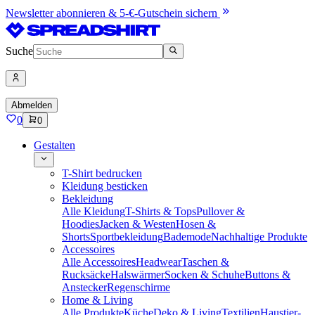
Newsletter abonnieren & 5-€-Gutschein sichern
Suche
Abmelden
0
0
Gestalten
T-Shirt bedrucken
Kleidung besticken
Bekleidung
Alle Kleidung
T-Shirts & Tops
Pullover &
Hoodies
Jacken & Westen
Hosen &
Shorts
Sportbekleidung
Bademode
Nachhaltige Produkte
Accessoires
Alle Accessoires
Headwear
Taschen &
Rucksäcke
Halswärmer
Socken & Schuhe
Buttons &
Anstecker
Regenschirme
Home & Living
Alle Produkte
Küche
Deko & Living
Textilien
Haustier-