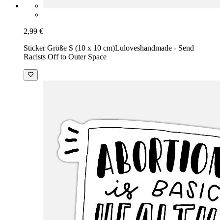
2,99 €
Sticker Größe S (10 x 10 cm)
Luloveshandmade - Send
Racists Off to Outer Space