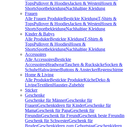
Tops
Pullover & Hoodies
Jacken & Westen
Hosen &
Shorts
Sportbekleidung
Nachhaltige Kleidung
Frauen
Alle Frauen Produkte
Bestickte Kleidung
T-Shirts &
Tops
Pullover & Hoodies
Jacken & Westen
Hosen &
Shorts
Sportbekleidung
Nachhaltige Kleidung
Kinder & Babys
Alle Produkte
Bestickte Kleidung
T-Shirts &
Tops
Pullover & Hoodies
Hosen &
Shorts
Sportbekleidung
Nachhaltige Kleidung
Accessoires
Alle Accessoires
Bestickte
Accessoires
Headwear
Taschen & Rucksäcke
Socken &
Schuhe
Halswärmer
Buttons & Anstecker
Regenschirme
Home & Living
Alle Produkte
Bestickte Produkte
Küche
Deko &
Living
Textilien
Haustier-Zubehör
Sticker
Geschenke
Geschenke für Männer
Geschenke für
Frauen
Geschenkideen für Kinder
Geschenke für
Mama
Geschenk für Papa
Geschenk für
Freundin
Geschenk für Freund
Geschenk beste Freundin
Geschenk für Schwester
Geschenk für
Bruder
Geschenkideen zum Geburtstag
Geschenkideen