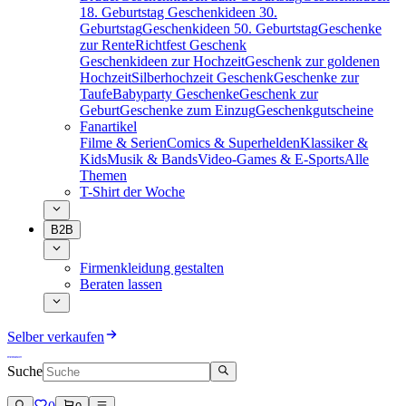
18. Geburtstag
Geschenkideen 30.
Geburtstag
Geschenkideen 50. Geburtstag
Geschenke
zur Rente
Richtfest Geschenk
Geschenkideen zur Hochzeit
Geschenk zur goldenen
Hochzeit
Silberhochzeit Geschenk
Geschenke zur
Taufe
Babyparty Geschenke
Geschenk zur
Geburt
Geschenke zum Einzug
Geschenkgutscheine
Fanartikel
Filme & Serien
Comics & Superhelden
Klassiker &
Kids
Musik & Bands
Video-Games & E-Sports
Alle
Themen
T-Shirt der Woche
B2B
Firmenkleidung gestalten
Beraten lassen
Selber verkaufen
Suche