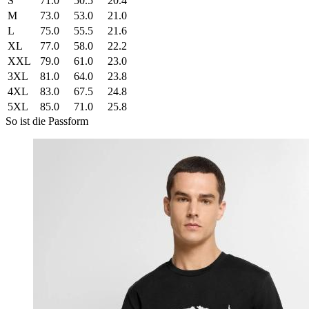
S
71.0
50.5
20.4
M
73.0
53.0
21.0
L
75.0
55.5
21.6
XL
77.0
58.0
22.2
XXL
79.0
61.0
23.0
3XL
81.0
64.0
23.8
4XL
83.0
67.5
24.8
5XL
85.0
71.0
25.8
So ist die Passform