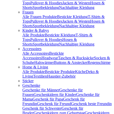
Tops
Pullover & Hoodies
Jacken & Westen
Hosen &
Shorts
Sportbekleidung
Nachhaltige Kleidung
Frauen
Alle Frauen Produkte
Bestickte Kleidung
T-Shirts &
Tops
Pullover & Hoodies
Jacken & Westen
Hosen &
Shorts
Sportbekleidung
Nachhaltige Kleidung
Kinder & Babys
Alle Produkte
Bestickte Kleidung
T-Shirts &
Tops
Pullover & Hoodies
Hosen &
Shorts
Sportbekleidung
Nachhaltige Kleidung
Accessoires
Alle Accessoires
Bestickte
Accessoires
Headwear
Taschen & Rucksäcke
Socken &
Schuhe
Halswärmer
Buttons & Anstecker
Regenschirme
Home & Living
Alle Produkte
Bestickte Produkte
Küche
Deko &
Living
Textilien
Haustier-Zubehör
Sticker
Geschenke
Geschenke für Männer
Geschenke für
Frauen
Geschenkideen für Kinder
Geschenke für
Mama
Geschenk für Papa
Geschenk für
Freundin
Geschenk für Freund
Geschenk beste Freundin
Geschenk für Schwester
Geschenk für
Bruder
Geschenkideen zum Geburtstag
Geschenkideen