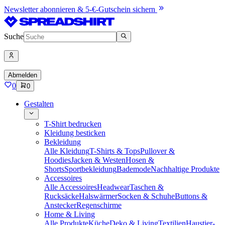
Newsletter abonnieren & 5-€-Gutschein sichern
Suche
Abmelden
0
0
Gestalten
T-Shirt bedrucken
Kleidung besticken
Bekleidung
Alle Kleidung
T-Shirts & Tops
Pullover &
Hoodies
Jacken & Westen
Hosen &
Shorts
Sportbekleidung
Bademode
Nachhaltige Produkte
Accessoires
Alle Accessoires
Headwear
Taschen &
Rucksäcke
Halswärmer
Socken & Schuhe
Buttons &
Anstecker
Regenschirme
Home & Living
Alle Produkte
Küche
Deko & Living
Textilien
Haustier-