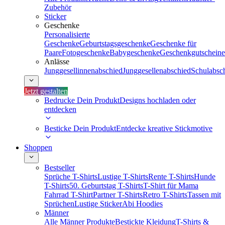
Zubehör
Sticker
Geschenke
Personalisierte
Geschenke
Geburtstagsgeschenke
Geschenke für
Paare
Fotogeschenke
Babygeschenke
Geschenkgutscheine
Anlässe
Junggesellinnenabschied
Junggesellenabschied
Schulabsc
Jetzt gestalten
Bedrucke Dein Produkt
Designs hochladen oder
entdecken
Besticke Dein Produkt
Entdecke kreative Stickmotive
Shoppen
Bestseller
Sprüche T-Shirts
Lustige T-Shirts
Rente T-Shirts
Hunde
T-Shirts
50. Geburtstag T-Shirts
T-Shirt für Mama
Fahrrad T-Shirt
Partner T-Shirts
Retro T-Shirts
Tassen mit
Sprüchen
Lustige Sticker
Abi Hoodies
Männer
Alle Männer Produkte
Bestickte Kleidung
T-Shirts &