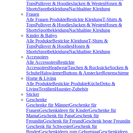
Tops
Pullover & Hoodies
Jacken & Westen
Hosen &
Shorts
Sportbekleidung
Nachhaltige Kleidung
Frauen
Alle Frauen Produkte
Bestickte Kleidung
T-Shirts &
Tops
Pullover & Hoodies
Jacken & Westen
Hosen &
Shorts
Sportbekleidung
Nachhaltige Kleidung
Kinder & Babys
Alle Produkte
Bestickte Kleidung
T-Shirts &
Tops
Pullover & Hoodies
Hosen &
Shorts
Sportbekleidung
Nachhaltige Kleidung
Accessoires
Alle Accessoires
Bestickte
Accessoires
Headwear
Taschen & Rucksäcke
Socken &
Schuhe
Halswärmer
Buttons & Anstecker
Regenschirme
Home & Living
Alle Produkte
Bestickte Produkte
Küche
Deko &
Living
Textilien
Haustier-Zubehör
Sticker
Geschenke
Geschenke für Männer
Geschenke für
Frauen
Geschenkideen für Kinder
Geschenke für
Mama
Geschenk für Papa
Geschenk für
Freundin
Geschenk für Freund
Geschenk beste Freundin
Geschenk für Schwester
Geschenk für
Bruder
Geschenkideen zum Geburtstag
Geschenkideen