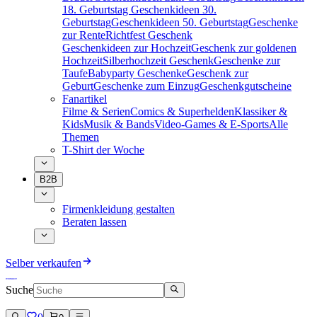
18. Geburtstag
Geschenkideen 30.
Geburtstag
Geschenkideen 50. Geburtstag
Geschenke
zur Rente
Richtfest Geschenk
Geschenkideen zur Hochzeit
Geschenk zur goldenen
Hochzeit
Silberhochzeit Geschenk
Geschenke zur
Taufe
Babyparty Geschenke
Geschenk zur
Geburt
Geschenke zum Einzug
Geschenkgutscheine
Fanartikel
Filme & Serien
Comics & Superhelden
Klassiker &
Kids
Musik & Bands
Video-Games & E-Sports
Alle
Themen
T-Shirt der Woche
B2B
Firmenkleidung gestalten
Beraten lassen
Selber verkaufen
Suche