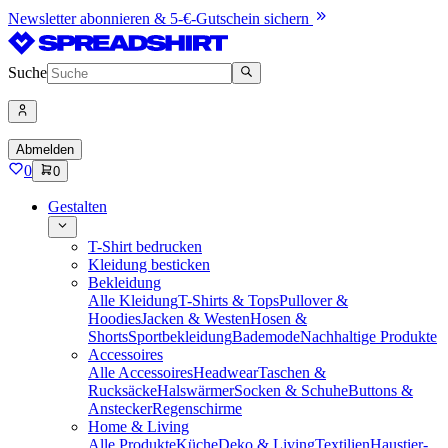
Newsletter abonnieren & 5-€-Gutschein sichern
Suche
Abmelden
0
0
Gestalten
T-Shirt bedrucken
Kleidung besticken
Bekleidung
Alle Kleidung
T-Shirts & Tops
Pullover &
Hoodies
Jacken & Westen
Hosen &
Shorts
Sportbekleidung
Bademode
Nachhaltige Produkte
Accessoires
Alle Accessoires
Headwear
Taschen &
Rucksäcke
Halswärmer
Socken & Schuhe
Buttons &
Anstecker
Regenschirme
Home & Living
Alle Produkte
Küche
Deko & Living
Textilien
Haustier-