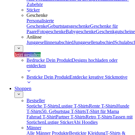
Zubehör
Sticker
Geschenke
Personalisierte
Geschenke
Geburtstagsgeschenke
Geschenke für
Paare
Fotogeschenke
Babygeschenke
Geschenkgutscheine
Anlässe
Junggesellinnenabschied
Junggesellenabschied
Schulabsc
Jetzt gestalten
Bedrucke Dein Produkt
Designs hochladen oder
entdecken
Besticke Dein Produkt
Entdecke kreative Stickmotive
Shoppen
Bestseller
Sprüche T-Shirts
Lustige T-Shirts
Rente T-Shirts
Hunde
T-Shirts
50. Geburtstag T-Shirts
T-Shirt für Mama
Fahrrad T-Shirt
Partner T-Shirts
Retro T-Shirts
Tassen mit
Sprüchen
Lustige Sticker
Abi Hoodies
Männer
Alle Männer Produkte
Bestickte Kleidung
T-Shirts &