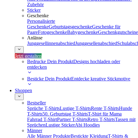
Zubehör
Sticker
Geschenke
Personalisierte
Geschenke
Geburtstagsgeschenke
Geschenke für
Paare
Fotogeschenke
Babygeschenke
Geschenkgutscheine
Anlässe
Junggesellinnenabschied
Junggesellenabschied
Schulabsc
Jetzt gestalten
Bedrucke Dein Produkt
Designs hochladen oder
entdecken
Besticke Dein Produkt
Entdecke kreative Stickmotive
Shoppen
Bestseller
Sprüche T-Shirts
Lustige T-Shirts
Rente T-Shirts
Hunde
T-Shirts
50. Geburtstag T-Shirts
T-Shirt für Mama
Fahrrad T-Shirt
Partner T-Shirts
Retro T-Shirts
Tassen mit
Sprüchen
Lustige Sticker
Abi Hoodies
Männer
Alle Männer Produkte
Bestickte Kleidung
T-Shirts &