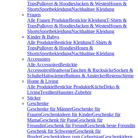
Tops
Pullover & Hoodies
Jacken & Westen
Hosen &
Shorts
Sportbekleidung
Nachhaltige Kleidung
Frauen
Alle Frauen Produkte
Bestickte Kleidung
T-Shirts &
Tops
Pullover & Hoodies
Jacken & Westen
Hosen &
Shorts
Sportbekleidung
Nachhaltige Kleidung
Kinder & Babys
Alle Produkte
Bestickte Kleidung
T-Shirts &
Tops
Pullover & Hoodies
Hosen &
Shorts
Sportbekleidung
Nachhaltige Kleidung
Accessoires
Alle Accessoires
Bestickte
Accessoires
Headwear
Taschen & Rucksäcke
Socken &
Schuhe
Halswärmer
Buttons & Anstecker
Regenschirme
Home & Living
Alle Produkte
Bestickte Produkte
Küche
Deko &
Living
Textilien
Haustier-Zubehör
Sticker
Geschenke
Geschenke für Männer
Geschenke für
Frauen
Geschenkideen für Kinder
Geschenke für
Mama
Geschenk für Papa
Geschenk für
Freundin
Geschenk für Freund
Geschenk beste Freundin
Geschenk für Schwester
Geschenk für
Bruder
Geschenkideen zum Geburtstag
Geschenkideen