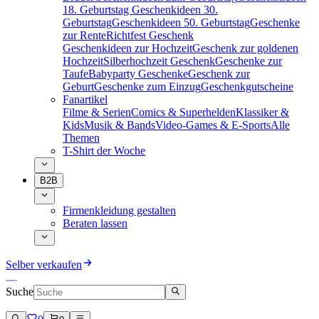
18. Geburtstag
Geschenkideen 30.
Geburtstag
Geschenkideen 50. Geburtstag
Geschenke
zur Rente
Richtfest Geschenk
Geschenkideen zur Hochzeit
Geschenk zur goldenen
Hochzeit
Silberhochzeit Geschenk
Geschenke zur
Taufe
Babyparty Geschenke
Geschenk zur
Geburt
Geschenke zum Einzug
Geschenkgutscheine
Fanartikel
Filme & Serien
Comics & Superhelden
Klassiker &
Kids
Musik & Bands
Video-Games & E-Sports
Alle
Themen
T-Shirt der Woche
B2B
Firmenkleidung gestalten
Beraten lassen
Selber verkaufen
Suche