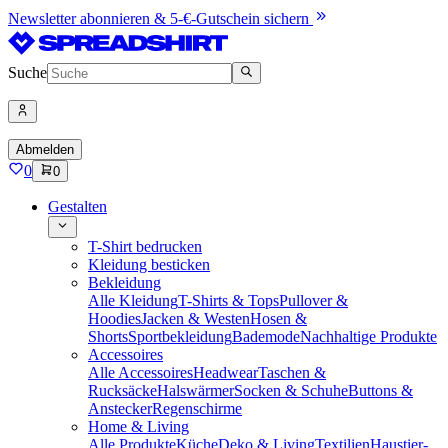
Newsletter abonnieren & 5-€-Gutschein sichern
Suche
Abmelden
0
0
Gestalten
T-Shirt bedrucken
Kleidung besticken
Bekleidung
Alle Kleidung
T-Shirts & Tops
Pullover &
Hoodies
Jacken & Westen
Hosen &
Shorts
Sportbekleidung
Bademode
Nachhaltige Produkte
Accessoires
Alle Accessoires
Headwear
Taschen &
Rucksäcke
Halswärmer
Socken & Schuhe
Buttons &
Anstecker
Regenschirme
Home & Living
Alle Produkte
Küche
Deko & Living
Textilien
Haustier-