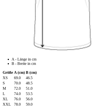
A - Länge in cm
B - Breite in cm
Größe
A (cm)
B (cm)
XS
69.0
46.5
S
70.0
48.5
M
72.0
51.0
L
74.0
53.5
XL
76.0
56.0
XXL
78.0
59.0