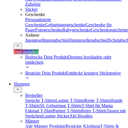
Zubehör
Sticker
Geschenke
Personalisierte
Geschenke
Geburtstagsgeschenke
Geschenke für
Paare
Fotogeschenke
Babygeschenke
Geschenkgutscheine
Anlässe
Junggesellinnenabschied
Junggesellenabschied
Schulabsc
Jetzt gestalten
Bedrucke Dein Produkt
Designs hochladen oder
entdecken
Besticke Dein Produkt
Entdecke kreative Stickmotive
Shoppen
Bestseller
Sprüche T-Shirts
Lustige T-Shirts
Rente T-Shirts
Hunde
T-Shirts
50. Geburtstag T-Shirts
T-Shirt für Mama
Fahrrad T-Shirt
Partner T-Shirts
Retro T-Shirts
Tassen mit
Sprüchen
Lustige Sticker
Abi Hoodies
Männer
Alle Männer Produkte
Bestickte Kleidung
T-Shirts &