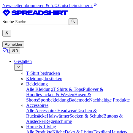
Newsletter abonnieren & 5-€-Gutschein sichern
Suche
Abmelden
0
0
Gestalten
T-Shirt bedrucken
Kleidung besticken
Bekleidung
Alle Kleidung
T-Shirts & Tops
Pullover &
Hoodies
Jacken & Westen
Hosen &
Shorts
Sportbekleidung
Bademode
Nachhaltige Produkte
Accessoires
Alle Accessoires
Headwear
Taschen &
Rucksäcke
Halswärmer
Socken & Schuhe
Buttons &
Anstecker
Regenschirme
Home & Living
Alle Produkte
Küche
Deko & Living
Textilien
Haustier-