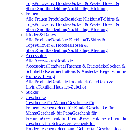
Tops
Pullover & Hoodies
Jacken & Westen
Hosen &
Shorts
Sportbekleidung
Nachhaltige Kleidung
Frauen
Alle Frauen Produkte
Bestickte Kleidung
T-Shirts &
Tops
Pullover & Hoodies
Jacken & Westen
Hosen &
Shorts
Sportbekleidung
Nachhaltige Kleidung
Kinder & Babys
Alle Produkte
Bestickte Kleidung
T-Shirts &
Tops
Pullover & Hoodies
Hosen &
Shorts
Sportbekleidung
Nachhaltige Kleidung
Accessoires
Alle Accessoires
Bestickte
Accessoires
Headwear
Taschen & Rucksäcke
Socken &
Schuhe
Halswärmer
Buttons & Anstecker
Regenschirme
Home & Living
Alle Produkte
Bestickte Produkte
Küche
Deko &
Living
Textilien
Haustier-Zubehör
Sticker
Geschenke
Geschenke für Männer
Geschenke für
Frauen
Geschenkideen für Kinder
Geschenke für
Mama
Geschenk für Papa
Geschenk für
Freundin
Geschenk für Freund
Geschenk beste Freundin
Geschenk für Schwester
Geschenk für
Bruder
Geschenkideen zum Geburtstag
Geschenkideen