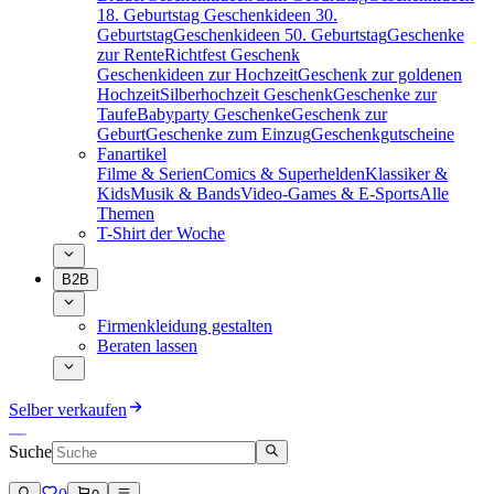
18. Geburtstag
Geschenkideen 30.
Geburtstag
Geschenkideen 50. Geburtstag
Geschenke
zur Rente
Richtfest Geschenk
Geschenkideen zur Hochzeit
Geschenk zur goldenen
Hochzeit
Silberhochzeit Geschenk
Geschenke zur
Taufe
Babyparty Geschenke
Geschenk zur
Geburt
Geschenke zum Einzug
Geschenkgutscheine
Fanartikel
Filme & Serien
Comics & Superhelden
Klassiker &
Kids
Musik & Bands
Video-Games & E-Sports
Alle
Themen
T-Shirt der Woche
B2B
Firmenkleidung gestalten
Beraten lassen
Selber verkaufen
Suche