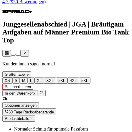
4.7 (950 Bewertungen)
Junggesellenabschied | JGA | Bräutigam
Aufgaben auf Männer Premium Bio Tank
Top
Kunden:innen sagen
normal
Größentabelle
XS
S
M
L
XL
XXL
3XL
4XL
5XL
Personalisieren
In den Warenkorb
Optionen anzeigen
30 Tage Rückgabegarantie
Produktdetails
Normaler Schnitt für optimale Passform