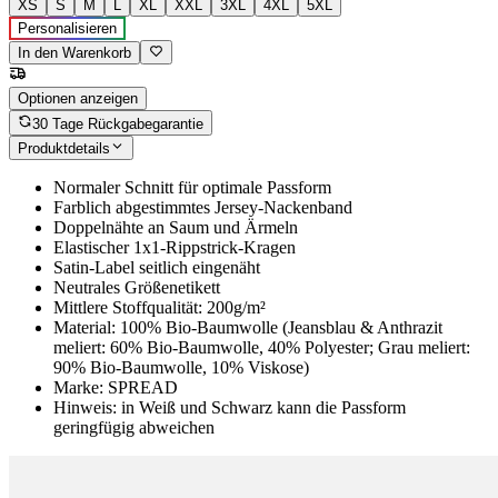
XS
S
M
L
XL
XXL
3XL
4XL
5XL
Personalisieren
In den Warenkorb
Optionen anzeigen
30 Tage Rückgabegarantie
Produktdetails
Normaler Schnitt für optimale Passform
Farblich abgestimmtes Jersey-Nackenband
Doppelnähte an Saum und Ärmeln
Elastischer 1x1-Rippstrick-Kragen
Satin-Label seitlich eingenäht
Neutrales Größenetikett
Mittlere Stoffqualität: 200g/m²
Material: 100% Bio-Baumwolle (Jeansblau & Anthrazit
meliert: 60% Bio-Baumwolle, 40% Polyester; Grau meliert:
90% Bio-Baumwolle, 10% Viskose)
Marke: SPREAD
Hinweis: in Weiß und Schwarz kann die Passform
geringfügig abweichen