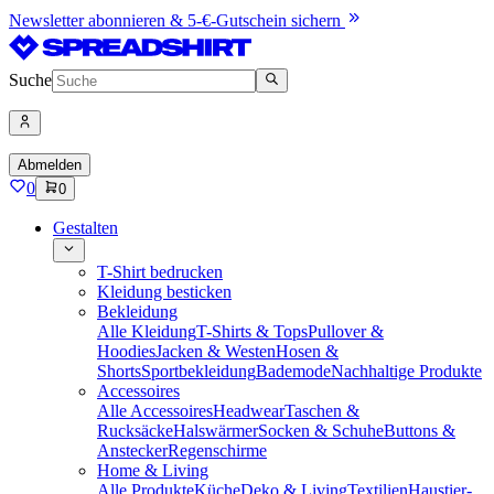
Newsletter abonnieren & 5-€-Gutschein sichern
Suche
Abmelden
0
0
Gestalten
T-Shirt bedrucken
Kleidung besticken
Bekleidung
Alle Kleidung
T-Shirts & Tops
Pullover &
Hoodies
Jacken & Westen
Hosen &
Shorts
Sportbekleidung
Bademode
Nachhaltige Produkte
Accessoires
Alle Accessoires
Headwear
Taschen &
Rucksäcke
Halswärmer
Socken & Schuhe
Buttons &
Anstecker
Regenschirme
Home & Living
Alle Produkte
Küche
Deko & Living
Textilien
Haustier-