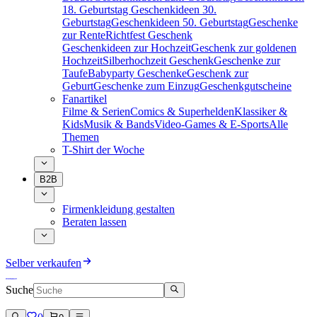
18. Geburtstag
Geschenkideen 30.
Geburtstag
Geschenkideen 50. Geburtstag
Geschenke
zur Rente
Richtfest Geschenk
Geschenkideen zur Hochzeit
Geschenk zur goldenen
Hochzeit
Silberhochzeit Geschenk
Geschenke zur
Taufe
Babyparty Geschenke
Geschenk zur
Geburt
Geschenke zum Einzug
Geschenkgutscheine
Fanartikel
Filme & Serien
Comics & Superhelden
Klassiker &
Kids
Musik & Bands
Video-Games & E-Sports
Alle
Themen
T-Shirt der Woche
B2B
Firmenkleidung gestalten
Beraten lassen
Selber verkaufen
Suche