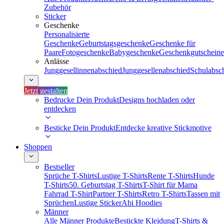
Zubehör
Sticker
Geschenke
Personalisierte
Geschenke
Geburtstagsgeschenke
Geschenke für
Paare
Fotogeschenke
Babygeschenke
Geschenkgutscheine
Anlässe
Junggesellinnenabschied
Junggesellenabschied
Schulabsc
Jetzt gestalten
Bedrucke Dein Produkt
Designs hochladen oder
entdecken
Besticke Dein Produkt
Entdecke kreative Stickmotive
Shoppen
Bestseller
Sprüche T-Shirts
Lustige T-Shirts
Rente T-Shirts
Hunde
T-Shirts
50. Geburtstag T-Shirts
T-Shirt für Mama
Fahrrad T-Shirt
Partner T-Shirts
Retro T-Shirts
Tassen mit
Sprüchen
Lustige Sticker
Abi Hoodies
Männer
Alle Männer Produkte
Bestickte Kleidung
T-Shirts &