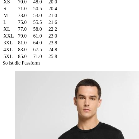
XS
70.0
48.0
20.0
S
71.0
50.5
20.4
M
73.0
53.0
21.0
L
75.0
55.5
21.6
XL
77.0
58.0
22.2
XXL
79.0
61.0
23.0
3XL
81.0
64.0
23.8
4XL
83.0
67.5
24.8
5XL
85.0
71.0
25.8
So ist die Passform