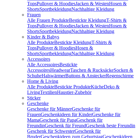
Tops
Pullover & Hoodies
Jacken & Westen
Hosen &
Shorts
Sportbekleidung
Nachhaltige Kleidung
Frauen
Alle Frauen Produkte
Bestickte Kleidung
T-Shirts &
Tops
Pullover & Hoodies
Jacken & Westen
Hosen &
Shorts
Sportbekleidung
Nachhaltige Kleidung
Kinder & Babys
Alle Produkte
Bestickte Kleidung
T-Shirts &
Tops
Pullover & Hoodies
Hosen &
Shorts
Sportbekleidung
Nachhaltige Kleidung
Accessoires
Alle Accessoires
Bestickte
Accessoires
Headwear
Taschen & Rucksäcke
Socken &
Schuhe
Halswärmer
Buttons & Anstecker
Regenschirme
Home & Living
Alle Produkte
Bestickte Produkte
Küche
Deko &
Living
Textilien
Haustier-Zubehör
Sticker
Geschenke
Geschenke für Männer
Geschenke für
Frauen
Geschenkideen für Kinder
Geschenke für
Mama
Geschenk für Papa
Geschenk für
Freundin
Geschenk für Freund
Geschenk beste Freundin
Geschenk für Schwester
Geschenk für
Bruder
Geschenkideen zum Geburtstag
Geschenkideen