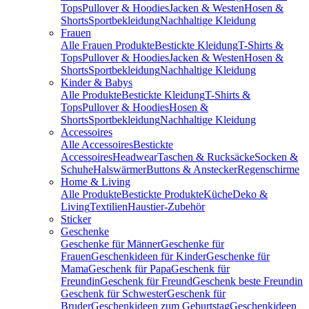
Tops
Pullover & Hoodies
Jacken & Westen
Hosen &
Shorts
Sportbekleidung
Nachhaltige Kleidung
Frauen
Alle Frauen Produkte
Bestickte Kleidung
T-Shirts &
Tops
Pullover & Hoodies
Jacken & Westen
Hosen &
Shorts
Sportbekleidung
Nachhaltige Kleidung
Kinder & Babys
Alle Produkte
Bestickte Kleidung
T-Shirts &
Tops
Pullover & Hoodies
Hosen &
Shorts
Sportbekleidung
Nachhaltige Kleidung
Accessoires
Alle Accessoires
Bestickte
Accessoires
Headwear
Taschen & Rucksäcke
Socken &
Schuhe
Halswärmer
Buttons & Anstecker
Regenschirme
Home & Living
Alle Produkte
Bestickte Produkte
Küche
Deko &
Living
Textilien
Haustier-Zubehör
Sticker
Geschenke
Geschenke für Männer
Geschenke für
Frauen
Geschenkideen für Kinder
Geschenke für
Mama
Geschenk für Papa
Geschenk für
Freundin
Geschenk für Freund
Geschenk beste Freundin
Geschenk für Schwester
Geschenk für
Bruder
Geschenkideen zum Geburtstag
Geschenkideen