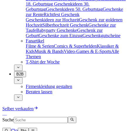
18. Geburtstag
Geschenkideen 30.
Geburtstag
Geschenkideen 50. Geburtstag
Geschenke
zur Rente
Richtfest Geschenk
Geschenkideen zur Hochzeit
Geschenk zur goldenen
Hochzeit
Silberhochzeit Geschenk
Geschenke zur
Taufe
Babyparty Geschenke
Geschenk zur
Geburt
Geschenke zum Einzug
Geschenkgutscheine
Fanartikel
Filme & Serien
Comics & Superhelden
Klassiker &
Kids
Musik & Bands
Video-Games & E-Sports
Alle
Themen
T-Shirt der Woche
B2B
Firmenkleidung gestalten
Beraten lassen
Selber verkaufen
Suche