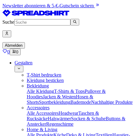
Newsletter abonnieren & 5-€-Gutschein sichern
Suche
Abmelden
0
0
Gestalten
T-Shirt bedrucken
Kleidung besticken
Bekleidung
Alle Kleidung
T-Shirts & Tops
Pullover &
Hoodies
Jacken & Westen
Hosen &
Shorts
Sportbekleidung
Bademode
Nachhaltige Produkte
Accessoires
Alle Accessoires
Headwear
Taschen &
Rucksäcke
Halswärmer
Socken & Schuhe
Buttons &
Anstecker
Regenschirme
Home & Living
Alle Produkte
Küche
Deko & Living
Textilien
Haustier-