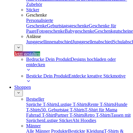
Zubehör
Sticker
Geschenke
Personalisierte
Geschenke
Geburtstagsgeschenke
Geschenke für
Paare
Fotogeschenke
Babygeschenke
Geschenkgutscheine
Anlässe
Junggesellinnenabschied
Junggesellenabschied
Schulabsc
Jetzt gestalten
Bedrucke Dein Produkt
Designs hochladen oder
entdecken
Besticke Dein Produkt
Entdecke kreative Stickmotive
Shoppen
Bestseller
Sprüche T-Shirts
Lustige T-Shirts
Rente T-Shirts
Hunde
T-Shirts
50. Geburtstag T-Shirts
T-Shirt für Mama
Fahrrad T-Shirt
Partner T-Shirts
Retro T-Shirts
Tassen mit
Sprüchen
Lustige Sticker
Abi Hoodies
Männer
Alle Männer Produkte
Bestickte Kleidung
T-Shirts &