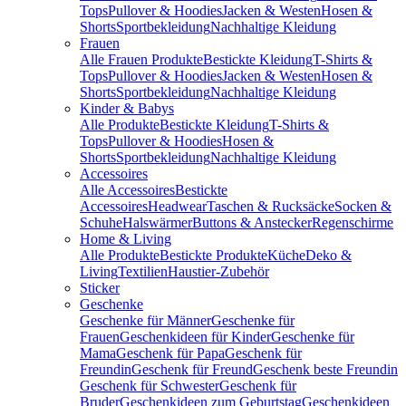
Tops
Pullover & Hoodies
Jacken & Westen
Hosen &
Shorts
Sportbekleidung
Nachhaltige Kleidung
Frauen
Alle Frauen Produkte
Bestickte Kleidung
T-Shirts &
Tops
Pullover & Hoodies
Jacken & Westen
Hosen &
Shorts
Sportbekleidung
Nachhaltige Kleidung
Kinder & Babys
Alle Produkte
Bestickte Kleidung
T-Shirts &
Tops
Pullover & Hoodies
Hosen &
Shorts
Sportbekleidung
Nachhaltige Kleidung
Accessoires
Alle Accessoires
Bestickte
Accessoires
Headwear
Taschen & Rucksäcke
Socken &
Schuhe
Halswärmer
Buttons & Anstecker
Regenschirme
Home & Living
Alle Produkte
Bestickte Produkte
Küche
Deko &
Living
Textilien
Haustier-Zubehör
Sticker
Geschenke
Geschenke für Männer
Geschenke für
Frauen
Geschenkideen für Kinder
Geschenke für
Mama
Geschenk für Papa
Geschenk für
Freundin
Geschenk für Freund
Geschenk beste Freundin
Geschenk für Schwester
Geschenk für
Bruder
Geschenkideen zum Geburtstag
Geschenkideen