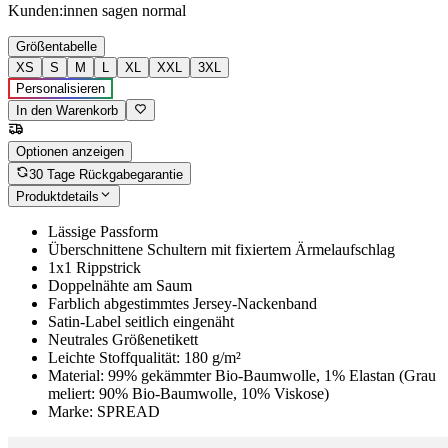
Kunden:innen sagen
normal
Größentabelle
XS
S
M
L
XL
XXL
3XL
Personalisieren
In den Warenkorb
Optionen anzeigen
30 Tage Rückgabegarantie
Produktdetails
Lässige Passform
Überschnittene Schultern mit fixiertem Ärmelaufschlag
1x1 Rippstrick
Doppelnähte am Saum
Farblich abgestimmtes Jersey-Nackenband
Satin-Label seitlich eingenäht
Neutrales Größenetikett
Leichte Stoffqualität: 180 g/m²
Material: 99% gekämmter Bio-Baumwolle, 1% Elastan (Grau
meliert: 90% Bio-Baumwolle, 10% Viskose)
Marke: SPREAD