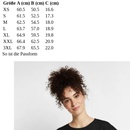
Größe
A (cm)
B (cm)
C (cm)
XS
60.5
50.5
16.6
S
61.5
52.5
17.3
M
62.5
54.5
18.0
L
63.7
57.0
18.9
XL
64.9
59.5
19.8
XXL
66.4
62.5
20.9
3XL
67.9
65.5
22.0
So ist die Passform