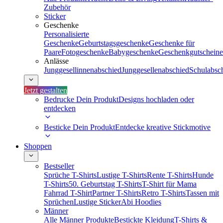
Zubehör
Sticker
Geschenke
Personalisierte
Geschenke
Geburtstagsgeschenke
Geschenke für
Paare
Fotogeschenke
Babygeschenke
Geschenkgutscheine
Anlässe
Junggesellinnenabschied
Junggesellenabschied
Schulabsc
Jetzt gestalten
Bedrucke Dein Produkt
Designs hochladen oder
entdecken
Besticke Dein Produkt
Entdecke kreative Stickmotive
Shoppen
Bestseller
Sprüche T-Shirts
Lustige T-Shirts
Rente T-Shirts
Hunde
T-Shirts
50. Geburtstag T-Shirts
T-Shirt für Mama
Fahrrad T-Shirt
Partner T-Shirts
Retro T-Shirts
Tassen mit
Sprüchen
Lustige Sticker
Abi Hoodies
Männer
Alle Männer Produkte
Bestickte Kleidung
T-Shirts &