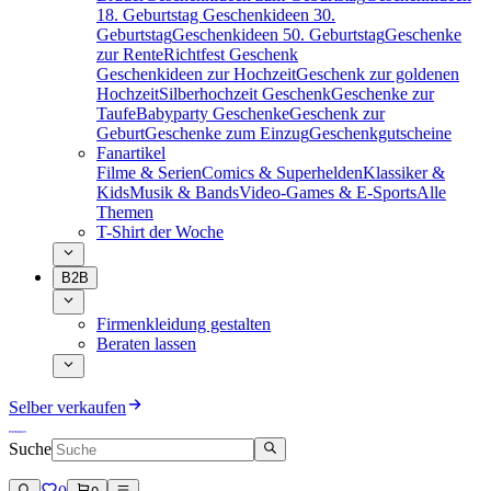
18. Geburtstag
Geschenkideen 30.
Geburtstag
Geschenkideen 50. Geburtstag
Geschenke
zur Rente
Richtfest Geschenk
Geschenkideen zur Hochzeit
Geschenk zur goldenen
Hochzeit
Silberhochzeit Geschenk
Geschenke zur
Taufe
Babyparty Geschenke
Geschenk zur
Geburt
Geschenke zum Einzug
Geschenkgutscheine
Fanartikel
Filme & Serien
Comics & Superhelden
Klassiker &
Kids
Musik & Bands
Video-Games & E-Sports
Alle
Themen
T-Shirt der Woche
B2B
Firmenkleidung gestalten
Beraten lassen
Selber verkaufen
Suche