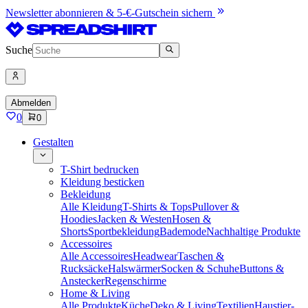
Newsletter abonnieren & 5-€-Gutschein sichern
Suche
Abmelden
0
0
Gestalten
T-Shirt bedrucken
Kleidung besticken
Bekleidung
Alle Kleidung
T-Shirts & Tops
Pullover &
Hoodies
Jacken & Westen
Hosen &
Shorts
Sportbekleidung
Bademode
Nachhaltige Produkte
Accessoires
Alle Accessoires
Headwear
Taschen &
Rucksäcke
Halswärmer
Socken & Schuhe
Buttons &
Anstecker
Regenschirme
Home & Living
Alle Produkte
Küche
Deko & Living
Textilien
Haustier-