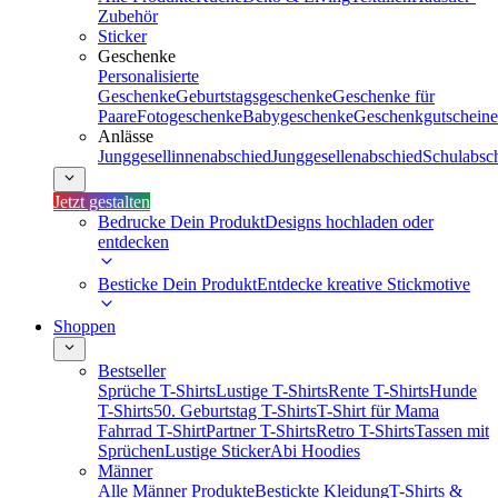
Zubehör
Sticker
Geschenke
Personalisierte
Geschenke
Geburtstagsgeschenke
Geschenke für
Paare
Fotogeschenke
Babygeschenke
Geschenkgutscheine
Anlässe
Junggesellinnenabschied
Junggesellenabschied
Schulabsc
Jetzt gestalten
Bedrucke Dein Produkt
Designs hochladen oder
entdecken
Besticke Dein Produkt
Entdecke kreative Stickmotive
Shoppen
Bestseller
Sprüche T-Shirts
Lustige T-Shirts
Rente T-Shirts
Hunde
T-Shirts
50. Geburtstag T-Shirts
T-Shirt für Mama
Fahrrad T-Shirt
Partner T-Shirts
Retro T-Shirts
Tassen mit
Sprüchen
Lustige Sticker
Abi Hoodies
Männer
Alle Männer Produkte
Bestickte Kleidung
T-Shirts &