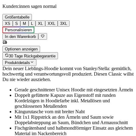
Kunden:innen sagen
normal
Größentabelle
XS
S
M
L
XL
XXL
3XL
Personalisieren
In den Warenkorb
Optionen anzeigen
30 Tage Rückgabegarantie
Produktdetails
Dein neuer Lieblings-Hoodie kommt von Stanley/Stella: gemütlich,
hochwertig und verantwortungsvoll produziert. Diesen Classic willst
Du nie wieder ausziehen.
Gerade geschnittener Unisex Hoodie mit eingesetzten Ärmeln
Doppelt gefütterte Kapuze aus Eigenstoff mit runden
Kordelzügen in Hoodiefarbe inkl. Metallösen und
geschlossenen Metallenden
Kängurutasche vorn mit breiter Naht
Mit 1x1 Rippstrick an den Ärmeln und Saum sowie
Doppelabsteppung an Saum, Bündchen und Armausschnitt
Fischgrätenband und halbmondförmiger Einsatz aus gleichem
Material im Nackenbereich