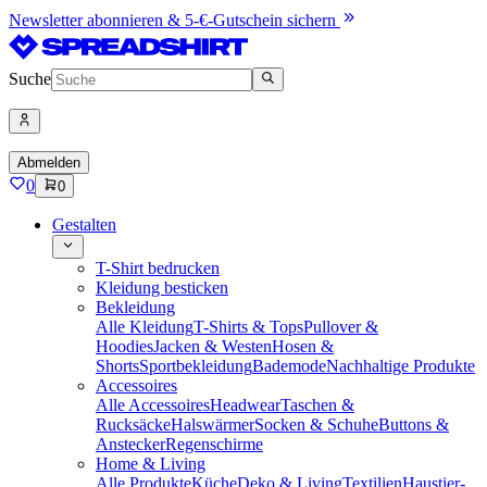
Newsletter abonnieren & 5-€-Gutschein sichern
Suche
Abmelden
0
0
Gestalten
T-Shirt bedrucken
Kleidung besticken
Bekleidung
Alle Kleidung
T-Shirts & Tops
Pullover &
Hoodies
Jacken & Westen
Hosen &
Shorts
Sportbekleidung
Bademode
Nachhaltige Produkte
Accessoires
Alle Accessoires
Headwear
Taschen &
Rucksäcke
Halswärmer
Socken & Schuhe
Buttons &
Anstecker
Regenschirme
Home & Living
Alle Produkte
Küche
Deko & Living
Textilien
Haustier-