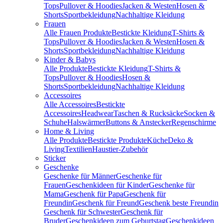
Tops
Pullover & Hoodies
Jacken & Westen
Hosen &
Shorts
Sportbekleidung
Nachhaltige Kleidung
Frauen
Alle Frauen Produkte
Bestickte Kleidung
T-Shirts &
Tops
Pullover & Hoodies
Jacken & Westen
Hosen &
Shorts
Sportbekleidung
Nachhaltige Kleidung
Kinder & Babys
Alle Produkte
Bestickte Kleidung
T-Shirts &
Tops
Pullover & Hoodies
Hosen &
Shorts
Sportbekleidung
Nachhaltige Kleidung
Accessoires
Alle Accessoires
Bestickte
Accessoires
Headwear
Taschen & Rucksäcke
Socken &
Schuhe
Halswärmer
Buttons & Anstecker
Regenschirme
Home & Living
Alle Produkte
Bestickte Produkte
Küche
Deko &
Living
Textilien
Haustier-Zubehör
Sticker
Geschenke
Geschenke für Männer
Geschenke für
Frauen
Geschenkideen für Kinder
Geschenke für
Mama
Geschenk für Papa
Geschenk für
Freundin
Geschenk für Freund
Geschenk beste Freundin
Geschenk für Schwester
Geschenk für
Bruder
Geschenkideen zum Geburtstag
Geschenkideen