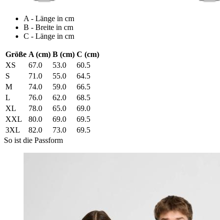
A - Länge in cm
B - Breite in cm
C - Länge in cm
Größe
A (cm)
B (cm)
C (cm)
XS
67.0
53.0
60.5
S
71.0
55.0
64.5
M
74.0
59.0
66.5
L
76.0
62.0
68.5
XL
78.0
65.0
69.0
XXL
80.0
69.0
69.5
3XL
82.0
73.0
69.5
So ist die Passform