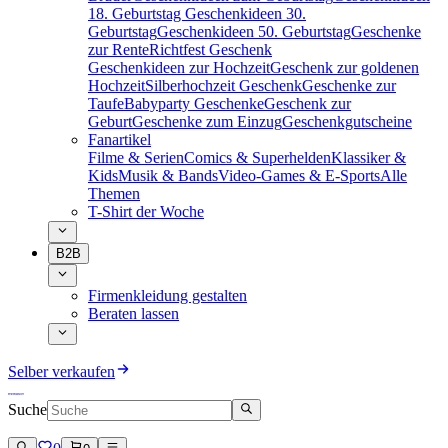
18. Geburtstag
Geschenkideen 30.
Geburtstag
Geschenkideen 50. Geburtstag
Geschenke
zur Rente
Richtfest Geschenk
Geschenkideen zur Hochzeit
Geschenk zur goldenen
Hochzeit
Silberhochzeit Geschenk
Geschenke zur
Taufe
Babyparty Geschenke
Geschenk zur
Geburt
Geschenke zum Einzug
Geschenkgutscheine
Fanartikel
Filme & Serien
Comics & Superhelden
Klassiker &
Kids
Musik & Bands
Video-Games & E-Sports
Alle
Themen
T-Shirt der Woche
B2B
Firmenkleidung gestalten
Beraten lassen
Selber verkaufen
Suche