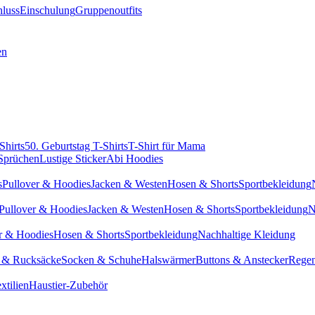
hluss
Einschulung
Gruppenoutfits
en
Shirts
50. Geburtstag T-Shirts
T-Shirt für Mama
 Sprüchen
Lustige Sticker
Abi Hoodies
s
Pullover & Hoodies
Jacken & Westen
Hosen & Shorts
Sportbekleidung
Pullover & Hoodies
Jacken & Westen
Hosen & Shorts
Sportbekleidung
N
r & Hoodies
Hosen & Shorts
Sportbekleidung
Nachhaltige Kleidung
 & Rucksäcke
Socken & Schuhe
Halswärmer
Buttons & Anstecker
Regen
xtilien
Haustier-Zubehör