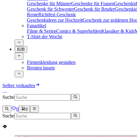
Geschenke für Männer
Geschenke für Frauen
Geschenkid
Geschenk für Schwester
Geschenk für Bruder
Geschenkid
Rente
Richtfest Geschenk
Geschenkideen zur Hochzeit
Geschenk zur goldenen Hoc
Fanartikel
Filme & Serien
Comics & Superhelden
Klassiker & Kids
M
T-Shirt der Woche
B2B
Firmenkleidung gestalten
Beraten lassen
Selber verkaufen
Suche
0
0
Suche