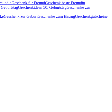
reundin
Geschenk für Freund
Geschenk beste Freundin
 Geburtstag
Geschenkideen 50. Geburtstag
Geschenke zur
nke
Geschenk zur Geburt
Geschenke zum Einzug
Geschenkgutscheine