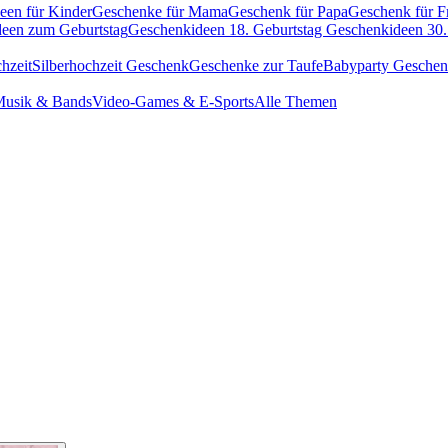
een für Kinder
Geschenke für Mama
Geschenk für Papa
Geschenk für F
een zum Geburtstag
Geschenkideen 18. Geburtstag
Geschenkideen 30.
hzeit
Silberhochzeit Geschenk
Geschenke zur Taufe
Babyparty Gesche
usik & Bands
Video-Games & E-Sports
Alle Themen