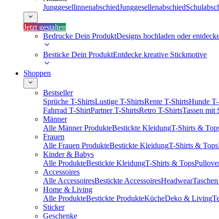
Junggesellinnenabschied
Junggesellenabschied
Schulabsc
Jetzt gestalten
Bedrucke Dein Produkt
Designs hochladen oder entdeck
Besticke Dein Produkt
Entdecke kreative Stickmotive
Shoppen
Bestseller
Sprüche T-Shirts
Lustige T-Shirts
Rente T-Shirts
Hunde T-
Fahrrad T-Shirt
Partner T-Shirts
Retro T-Shirts
Tassen mit
Männer
Alle Männer Produkte
Bestickte Kleidung
T-Shirts & Top
Frauen
Alle Frauen Produkte
Bestickte Kleidung
T-Shirts & Tops
Kinder & Babys
Alle Produkte
Bestickte Kleidung
T-Shirts & Tops
Pullove
Accessoires
Alle Accessoires
Bestickte Accessoires
Headwear
Taschen
Home & Living
Alle Produkte
Bestickte Produkte
Küche
Deko & Living
Te
Sticker
Geschenke