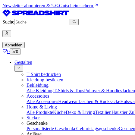
Newsletter abonnieren & 5-€-Gutschein sichern
Suche
Abmelden
0
0
Gestalten
T-Shirt bedrucken
Kleidung besticken
Bekleidung
Alle Kleidung
T-Shirts & Tops
Pullover & Hoodies
Jacke
Accessoires
Alle Accessoires
Headwear
Taschen & Rucksäcke
Halswä
Home & Living
Alle Produkte
Küche
Deko & Living
Textilien
Haustier-Zu
Sticker
Geschenke
Personalisierte Geschenke
Geburtstagsgeschenke
Geschen
Anlässe