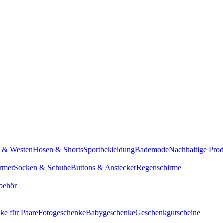
n & Westen
Hosen & Shorts
Sportbekleidung
Bademode
Nachhaltige Pro
rmer
Socken & Schuhe
Buttons & Anstecker
Regenschirme
behör
ke für Paare
Fotogeschenke
Babygeschenke
Geschenkgutscheine