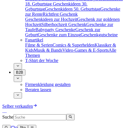
18. Geburtstag
Geschenkideen 30.
Geburtstag
Geschenkideen 50. Geburtstag
Geschenke
zur Rente
Richtfest Geschenk
Geschenkideen zur Hochzeit
Geschenk zur goldenen
Hochzeit
Silberhochzeit Geschenk
Geschenke zur
Taufe
Babyparty Geschenke
Geschenk zur
Geburt
Geschenke zum Einzug
Geschenkgutscheine
Fanartikel
Filme & Serien
Comics & Superhelden
Klassiker &
Kids
Musik & Bands
Video-Games & E-Sports
Alle
Themen
T-Shirt der Woche
B2B
Firmenkleidung gestalten
Beraten lassen
Selber verkaufen
Suche