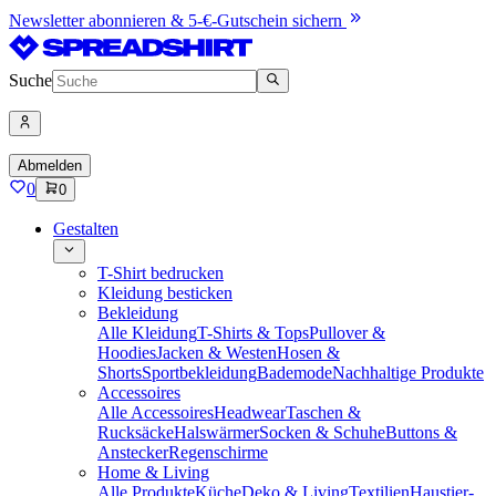
Newsletter abonnieren & 5-€-Gutschein sichern
Suche
Abmelden
0
0
Gestalten
T-Shirt bedrucken
Kleidung besticken
Bekleidung
Alle Kleidung
T-Shirts & Tops
Pullover &
Hoodies
Jacken & Westen
Hosen &
Shorts
Sportbekleidung
Bademode
Nachhaltige Produkte
Accessoires
Alle Accessoires
Headwear
Taschen &
Rucksäcke
Halswärmer
Socken & Schuhe
Buttons &
Anstecker
Regenschirme
Home & Living
Alle Produkte
Küche
Deko & Living
Textilien
Haustier-