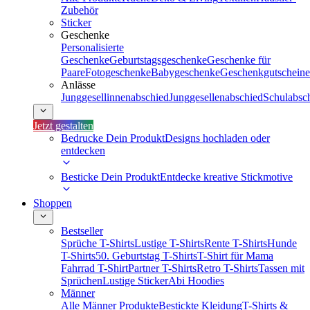
Zubehör
Sticker
Geschenke
Personalisierte
Geschenke
Geburtstagsgeschenke
Geschenke für
Paare
Fotogeschenke
Babygeschenke
Geschenkgutscheine
Anlässe
Junggesellinnenabschied
Junggesellenabschied
Schulabsc
Jetzt gestalten
Bedrucke Dein Produkt
Designs hochladen oder
entdecken
Besticke Dein Produkt
Entdecke kreative Stickmotive
Shoppen
Bestseller
Sprüche T-Shirts
Lustige T-Shirts
Rente T-Shirts
Hunde
T-Shirts
50. Geburtstag T-Shirts
T-Shirt für Mama
Fahrrad T-Shirt
Partner T-Shirts
Retro T-Shirts
Tassen mit
Sprüchen
Lustige Sticker
Abi Hoodies
Männer
Alle Männer Produkte
Bestickte Kleidung
T-Shirts &