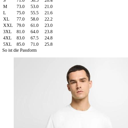
S
71.0
50.5
20.4
M
73.0
53.0
21.0
L
75.0
55.5
21.6
XL
77.0
58.0
22.2
XXL
79.0
61.0
23.0
3XL
81.0
64.0
23.8
4XL
83.0
67.5
24.8
5XL
85.0
71.0
25.8
So ist die Passform