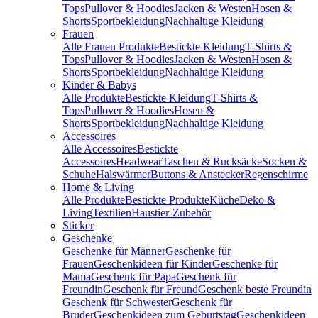
Tops
Pullover & Hoodies
Jacken & Westen
Hosen &
Shorts
Sportbekleidung
Nachhaltige Kleidung
Frauen
Alle Frauen Produkte
Bestickte Kleidung
T-Shirts &
Tops
Pullover & Hoodies
Jacken & Westen
Hosen &
Shorts
Sportbekleidung
Nachhaltige Kleidung
Kinder & Babys
Alle Produkte
Bestickte Kleidung
T-Shirts &
Tops
Pullover & Hoodies
Hosen &
Shorts
Sportbekleidung
Nachhaltige Kleidung
Accessoires
Alle Accessoires
Bestickte
Accessoires
Headwear
Taschen & Rucksäcke
Socken &
Schuhe
Halswärmer
Buttons & Anstecker
Regenschirme
Home & Living
Alle Produkte
Bestickte Produkte
Küche
Deko &
Living
Textilien
Haustier-Zubehör
Sticker
Geschenke
Geschenke für Männer
Geschenke für
Frauen
Geschenkideen für Kinder
Geschenke für
Mama
Geschenk für Papa
Geschenk für
Freundin
Geschenk für Freund
Geschenk beste Freundin
Geschenk für Schwester
Geschenk für
Bruder
Geschenkideen zum Geburtstag
Geschenkideen