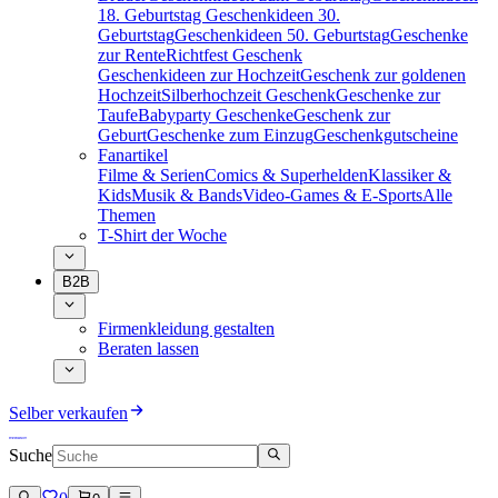
18. Geburtstag
Geschenkideen 30.
Geburtstag
Geschenkideen 50. Geburtstag
Geschenke
zur Rente
Richtfest Geschenk
Geschenkideen zur Hochzeit
Geschenk zur goldenen
Hochzeit
Silberhochzeit Geschenk
Geschenke zur
Taufe
Babyparty Geschenke
Geschenk zur
Geburt
Geschenke zum Einzug
Geschenkgutscheine
Fanartikel
Filme & Serien
Comics & Superhelden
Klassiker &
Kids
Musik & Bands
Video-Games & E-Sports
Alle
Themen
T-Shirt der Woche
B2B
Firmenkleidung gestalten
Beraten lassen
Selber verkaufen
Suche