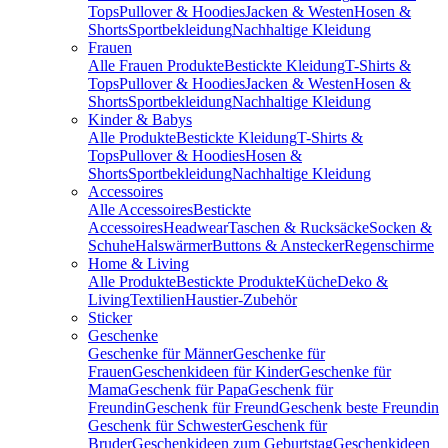
Tops
Pullover & Hoodies
Jacken & Westen
Hosen &
Shorts
Sportbekleidung
Nachhaltige Kleidung
Frauen
Alle Frauen Produkte
Bestickte Kleidung
T-Shirts &
Tops
Pullover & Hoodies
Jacken & Westen
Hosen &
Shorts
Sportbekleidung
Nachhaltige Kleidung
Kinder & Babys
Alle Produkte
Bestickte Kleidung
T-Shirts &
Tops
Pullover & Hoodies
Hosen &
Shorts
Sportbekleidung
Nachhaltige Kleidung
Accessoires
Alle Accessoires
Bestickte
Accessoires
Headwear
Taschen & Rucksäcke
Socken &
Schuhe
Halswärmer
Buttons & Anstecker
Regenschirme
Home & Living
Alle Produkte
Bestickte Produkte
Küche
Deko &
Living
Textilien
Haustier-Zubehör
Sticker
Geschenke
Geschenke für Männer
Geschenke für
Frauen
Geschenkideen für Kinder
Geschenke für
Mama
Geschenk für Papa
Geschenk für
Freundin
Geschenk für Freund
Geschenk beste Freundin
Geschenk für Schwester
Geschenk für
Bruder
Geschenkideen zum Geburtstag
Geschenkideen