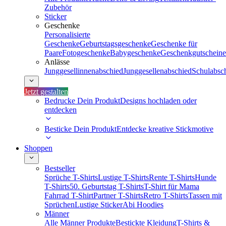
Zubehör
Sticker
Geschenke
Personalisierte
Geschenke
Geburtstagsgeschenke
Geschenke für
Paare
Fotogeschenke
Babygeschenke
Geschenkgutscheine
Anlässe
Junggesellinnenabschied
Junggesellenabschied
Schulabsc
Jetzt gestalten
Bedrucke Dein Produkt
Designs hochladen oder
entdecken
Besticke Dein Produkt
Entdecke kreative Stickmotive
Shoppen
Bestseller
Sprüche T-Shirts
Lustige T-Shirts
Rente T-Shirts
Hunde
T-Shirts
50. Geburtstag T-Shirts
T-Shirt für Mama
Fahrrad T-Shirt
Partner T-Shirts
Retro T-Shirts
Tassen mit
Sprüchen
Lustige Sticker
Abi Hoodies
Männer
Alle Männer Produkte
Bestickte Kleidung
T-Shirts &