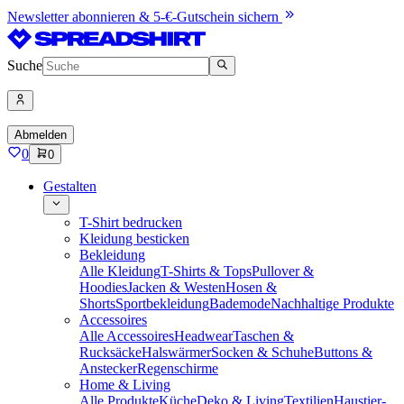
Newsletter abonnieren & 5-€-Gutschein sichern
Suche
Abmelden
0
0
Gestalten
T-Shirt bedrucken
Kleidung besticken
Bekleidung
Alle Kleidung
T-Shirts & Tops
Pullover &
Hoodies
Jacken & Westen
Hosen &
Shorts
Sportbekleidung
Bademode
Nachhaltige Produkte
Accessoires
Alle Accessoires
Headwear
Taschen &
Rucksäcke
Halswärmer
Socken & Schuhe
Buttons &
Anstecker
Regenschirme
Home & Living
Alle Produkte
Küche
Deko & Living
Textilien
Haustier-