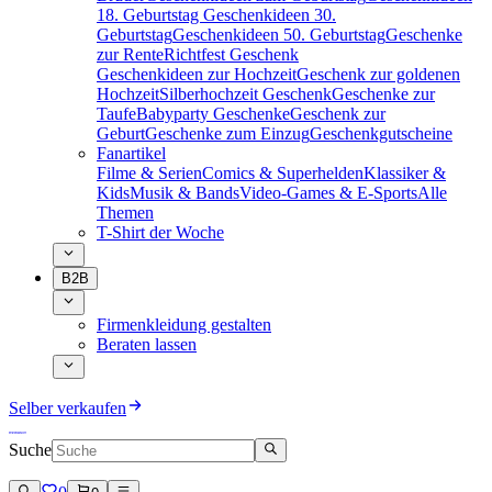
18. Geburtstag
Geschenkideen 30.
Geburtstag
Geschenkideen 50. Geburtstag
Geschenke
zur Rente
Richtfest Geschenk
Geschenkideen zur Hochzeit
Geschenk zur goldenen
Hochzeit
Silberhochzeit Geschenk
Geschenke zur
Taufe
Babyparty Geschenke
Geschenk zur
Geburt
Geschenke zum Einzug
Geschenkgutscheine
Fanartikel
Filme & Serien
Comics & Superhelden
Klassiker &
Kids
Musik & Bands
Video-Games & E-Sports
Alle
Themen
T-Shirt der Woche
B2B
Firmenkleidung gestalten
Beraten lassen
Selber verkaufen
Suche