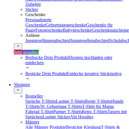
Zubehör
Sticker
Geschenke
Personalisierte
Geschenke
Geburtstagsgeschenke
Geschenke für
Paare
Fotogeschenke
Babygeschenke
Geschenkgutscheine
Anlässe
Junggesellinnenabschied
Junggesellenabschied
Schulabsc
Jetzt gestalten
Bedrucke Dein Produkt
Designs hochladen oder
entdecken
Besticke Dein Produkt
Entdecke kreative Stickmotive
Shoppen
Bestseller
Sprüche T-Shirts
Lustige T-Shirts
Rente T-Shirts
Hunde
T-Shirts
50. Geburtstag T-Shirts
T-Shirt für Mama
Fahrrad T-Shirt
Partner T-Shirts
Retro T-Shirts
Tassen mit
Sprüchen
Lustige Sticker
Abi Hoodies
Männer
Alle Männer Produkte
Bestickte Kleidung
T-Shirts &