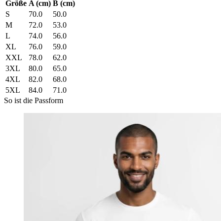
Größe
A (cm)
B (cm)
S
70.0
50.0
M
72.0
53.0
L
74.0
56.0
XL
76.0
59.0
XXL
78.0
62.0
3XL
80.0
65.0
4XL
82.0
68.0
5XL
84.0
71.0
So ist die Passform