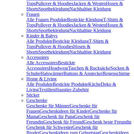
Tops
Pullover & Hoodies
Jacken & Westen
Hosen &
Shorts
Sportbekleidung
Nachhaltige Kleidung
Frauen
Alle Frauen Produkte
Bestickte Kleidung
T-Shirts &
Tops
Pullover & Hoodies
Jacken & Westen
Hosen &
Shorts
Sportbekleidung
Nachhaltige Kleidung
Kinder & Babys
Alle Produkte
Bestickte Kleidung
T-Shirts &
Tops
Pullover & Hoodies
Hosen &
Shorts
Sportbekleidung
Nachhaltige Kleidung
Accessoires
Alle Accessoires
Bestickte
Accessoires
Headwear
Taschen & Rucksäcke
Socken &
Schuhe
Halswärmer
Buttons & Anstecker
Regenschirme
Home & Living
Alle Produkte
Bestickte Produkte
Küche
Deko &
Living
Textilien
Haustier-Zubehör
Sticker
Geschenke
Geschenke für Männer
Geschenke für
Frauen
Geschenkideen für Kinder
Geschenke für
Mama
Geschenk für Papa
Geschenk für
Freundin
Geschenk für Freund
Geschenk beste Freundin
Geschenk für Schwester
Geschenk für
Bruder
Geschenkideen zum Geburtstag
Geschenkideen