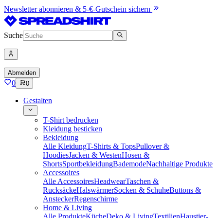
Newsletter abonnieren & 5-€-Gutschein sichern
Suche
Abmelden
0
0
Gestalten
T-Shirt bedrucken
Kleidung besticken
Bekleidung
Alle Kleidung
T-Shirts & Tops
Pullover &
Hoodies
Jacken & Westen
Hosen &
Shorts
Sportbekleidung
Bademode
Nachhaltige Produkte
Accessoires
Alle Accessoires
Headwear
Taschen &
Rucksäcke
Halswärmer
Socken & Schuhe
Buttons &
Anstecker
Regenschirme
Home & Living
Alle Produkte
Küche
Deko & Living
Textilien
Haustier-