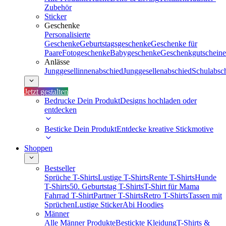
Zubehör
Sticker
Geschenke
Personalisierte
Geschenke
Geburtstagsgeschenke
Geschenke für
Paare
Fotogeschenke
Babygeschenke
Geschenkgutscheine
Anlässe
Junggesellinnenabschied
Junggesellenabschied
Schulabsc
Jetzt gestalten
Bedrucke Dein Produkt
Designs hochladen oder
entdecken
Besticke Dein Produkt
Entdecke kreative Stickmotive
Shoppen
Bestseller
Sprüche T-Shirts
Lustige T-Shirts
Rente T-Shirts
Hunde
T-Shirts
50. Geburtstag T-Shirts
T-Shirt für Mama
Fahrrad T-Shirt
Partner T-Shirts
Retro T-Shirts
Tassen mit
Sprüchen
Lustige Sticker
Abi Hoodies
Männer
Alle Männer Produkte
Bestickte Kleidung
T-Shirts &