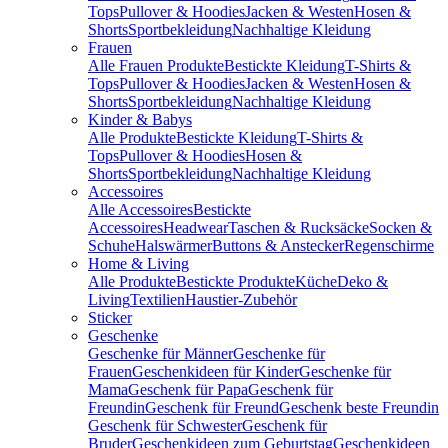
Tops
Pullover & Hoodies
Jacken & Westen
Hosen &
Shorts
Sportbekleidung
Nachhaltige Kleidung
Frauen
Alle Frauen Produkte
Bestickte Kleidung
T-Shirts &
Tops
Pullover & Hoodies
Jacken & Westen
Hosen &
Shorts
Sportbekleidung
Nachhaltige Kleidung
Kinder & Babys
Alle Produkte
Bestickte Kleidung
T-Shirts &
Tops
Pullover & Hoodies
Hosen &
Shorts
Sportbekleidung
Nachhaltige Kleidung
Accessoires
Alle Accessoires
Bestickte
Accessoires
Headwear
Taschen & Rucksäcke
Socken &
Schuhe
Halswärmer
Buttons & Anstecker
Regenschirme
Home & Living
Alle Produkte
Bestickte Produkte
Küche
Deko &
Living
Textilien
Haustier-Zubehör
Sticker
Geschenke
Geschenke für Männer
Geschenke für
Frauen
Geschenkideen für Kinder
Geschenke für
Mama
Geschenk für Papa
Geschenk für
Freundin
Geschenk für Freund
Geschenk beste Freundin
Geschenk für Schwester
Geschenk für
Bruder
Geschenkideen zum Geburtstag
Geschenkideen