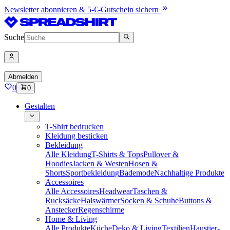
Newsletter abonnieren & 5-€-Gutschein sichern
Suche
Abmelden
0
0
Gestalten
T-Shirt bedrucken
Kleidung besticken
Bekleidung
Alle Kleidung
T-Shirts & Tops
Pullover &
Hoodies
Jacken & Westen
Hosen &
Shorts
Sportbekleidung
Bademode
Nachhaltige Produkte
Accessoires
Alle Accessoires
Headwear
Taschen &
Rucksäcke
Halswärmer
Socken & Schuhe
Buttons &
Anstecker
Regenschirme
Home & Living
Alle Produkte
Küche
Deko & Living
Textilien
Haustier-