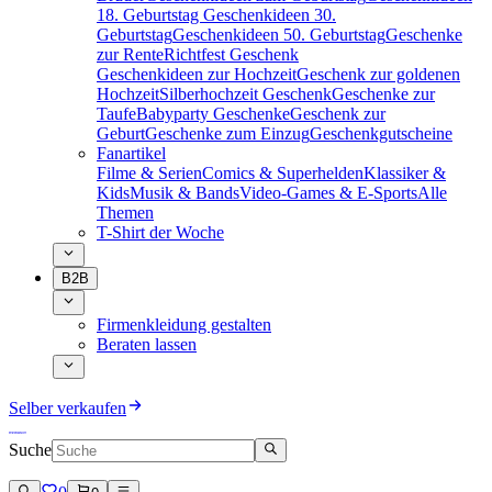
18. Geburtstag
Geschenkideen 30.
Geburtstag
Geschenkideen 50. Geburtstag
Geschenke
zur Rente
Richtfest Geschenk
Geschenkideen zur Hochzeit
Geschenk zur goldenen
Hochzeit
Silberhochzeit Geschenk
Geschenke zur
Taufe
Babyparty Geschenke
Geschenk zur
Geburt
Geschenke zum Einzug
Geschenkgutscheine
Fanartikel
Filme & Serien
Comics & Superhelden
Klassiker &
Kids
Musik & Bands
Video-Games & E-Sports
Alle
Themen
T-Shirt der Woche
B2B
Firmenkleidung gestalten
Beraten lassen
Selber verkaufen
Suche