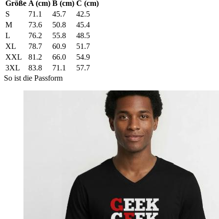
Größe
A (cm)
B (cm)
C (cm)
S
71.1
45.7
42.5
M
73.6
50.8
45.4
L
76.2
55.8
48.5
XL
78.7
60.9
51.7
XXL
81.2
66.0
54.9
3XL
83.8
71.1
57.7
So ist die Passform