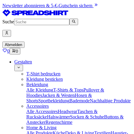
Newsletter abonnieren & 5-€-Gutschein sichern
Suche
Abmelden
0
0
Gestalten
T-Shirt bedrucken
Kleidung besticken
Bekleidung
Alle Kleidung
T-Shirts & Tops
Pullover &
Hoodies
Jacken & Westen
Hosen &
Shorts
Sportbekleidung
Bademode
Nachhaltige Produkte
Accessoires
Alle Accessoires
Headwear
Taschen &
Rucksäcke
Halswärmer
Socken & Schuhe
Buttons &
Anstecker
Regenschirme
Home & Living
Alle Produkte
Küche
Deko & Living
Textilien
Haustier-