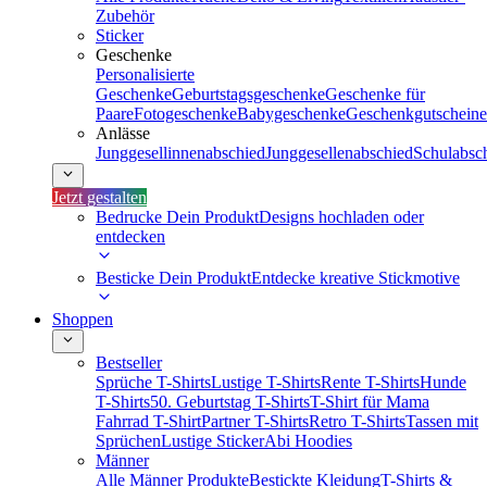
Zubehör
Sticker
Geschenke
Personalisierte
Geschenke
Geburtstagsgeschenke
Geschenke für
Paare
Fotogeschenke
Babygeschenke
Geschenkgutscheine
Anlässe
Junggesellinnenabschied
Junggesellenabschied
Schulabsc
Jetzt gestalten
Bedrucke Dein Produkt
Designs hochladen oder
entdecken
Besticke Dein Produkt
Entdecke kreative Stickmotive
Shoppen
Bestseller
Sprüche T-Shirts
Lustige T-Shirts
Rente T-Shirts
Hunde
T-Shirts
50. Geburtstag T-Shirts
T-Shirt für Mama
Fahrrad T-Shirt
Partner T-Shirts
Retro T-Shirts
Tassen mit
Sprüchen
Lustige Sticker
Abi Hoodies
Männer
Alle Männer Produkte
Bestickte Kleidung
T-Shirts &