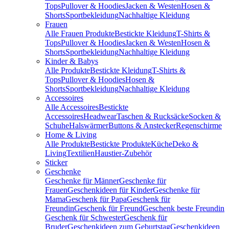
Tops
Pullover & Hoodies
Jacken & Westen
Hosen &
Shorts
Sportbekleidung
Nachhaltige Kleidung
Frauen
Alle Frauen Produkte
Bestickte Kleidung
T-Shirts &
Tops
Pullover & Hoodies
Jacken & Westen
Hosen &
Shorts
Sportbekleidung
Nachhaltige Kleidung
Kinder & Babys
Alle Produkte
Bestickte Kleidung
T-Shirts &
Tops
Pullover & Hoodies
Hosen &
Shorts
Sportbekleidung
Nachhaltige Kleidung
Accessoires
Alle Accessoires
Bestickte
Accessoires
Headwear
Taschen & Rucksäcke
Socken &
Schuhe
Halswärmer
Buttons & Anstecker
Regenschirme
Home & Living
Alle Produkte
Bestickte Produkte
Küche
Deko &
Living
Textilien
Haustier-Zubehör
Sticker
Geschenke
Geschenke für Männer
Geschenke für
Frauen
Geschenkideen für Kinder
Geschenke für
Mama
Geschenk für Papa
Geschenk für
Freundin
Geschenk für Freund
Geschenk beste Freundin
Geschenk für Schwester
Geschenk für
Bruder
Geschenkideen zum Geburtstag
Geschenkideen