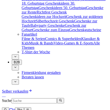
18. Geburtstag
Geschenkideen 30.
Geburtstag
Geschenkideen 50. Geburtstag
Geschenke
zur Rente
Richtfest Geschenk
Geschenkideen zur Hochzeit
Geschenk zur goldenen
Hochzeit
Silberhochzeit Geschenk
Geschenke zur
Taufe
Babyparty Geschenke
Geschenk zur
Geburt
Geschenke zum Einzug
Geschenkgutscheine
Fanartikel
Filme & Serien
Comics & Superhelden
Klassiker &
Kids
Musik & Bands
Video-Games & E-Sports
Alle
Themen
T-Shirt der Woche
B2B
Firmenkleidung gestalten
Beraten lassen
Selber verkaufen
Suche