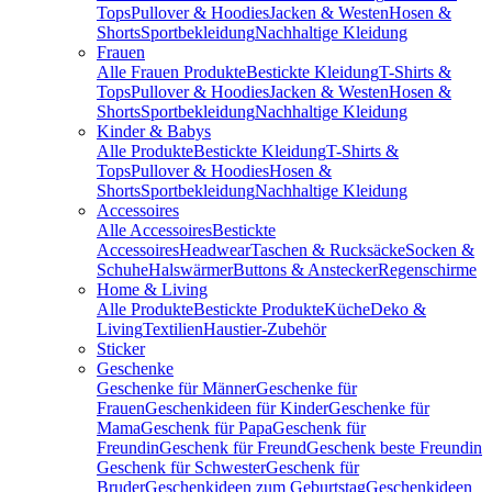
Tops
Pullover & Hoodies
Jacken & Westen
Hosen &
Shorts
Sportbekleidung
Nachhaltige Kleidung
Frauen
Alle Frauen Produkte
Bestickte Kleidung
T-Shirts &
Tops
Pullover & Hoodies
Jacken & Westen
Hosen &
Shorts
Sportbekleidung
Nachhaltige Kleidung
Kinder & Babys
Alle Produkte
Bestickte Kleidung
T-Shirts &
Tops
Pullover & Hoodies
Hosen &
Shorts
Sportbekleidung
Nachhaltige Kleidung
Accessoires
Alle Accessoires
Bestickte
Accessoires
Headwear
Taschen & Rucksäcke
Socken &
Schuhe
Halswärmer
Buttons & Anstecker
Regenschirme
Home & Living
Alle Produkte
Bestickte Produkte
Küche
Deko &
Living
Textilien
Haustier-Zubehör
Sticker
Geschenke
Geschenke für Männer
Geschenke für
Frauen
Geschenkideen für Kinder
Geschenke für
Mama
Geschenk für Papa
Geschenk für
Freundin
Geschenk für Freund
Geschenk beste Freundin
Geschenk für Schwester
Geschenk für
Bruder
Geschenkideen zum Geburtstag
Geschenkideen