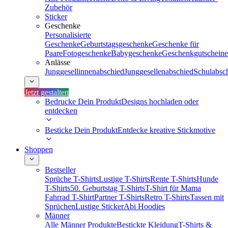
Zubehör
Sticker
Geschenke
Personalisierte
Geschenke
Geburtstagsgeschenke
Geschenke für
Paare
Fotogeschenke
Babygeschenke
Geschenkgutscheine
Anlässe
Junggesellinnenabschied
Junggesellenabschied
Schulabsc
Jetzt gestalten
Bedrucke Dein Produkt
Designs hochladen oder
entdecken
Besticke Dein Produkt
Entdecke kreative Stickmotive
Shoppen
Bestseller
Sprüche T-Shirts
Lustige T-Shirts
Rente T-Shirts
Hunde
T-Shirts
50. Geburtstag T-Shirts
T-Shirt für Mama
Fahrrad T-Shirt
Partner T-Shirts
Retro T-Shirts
Tassen mit
Sprüchen
Lustige Sticker
Abi Hoodies
Männer
Alle Männer Produkte
Bestickte Kleidung
T-Shirts &