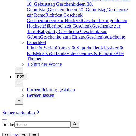
18. Geburtstag
Geschenkideen 30.
Geburtstag
Geschenkideen 50. Geburtstag
Geschenke
zur Rente
Richtfest Geschenk
Geschenkideen zur Hochzeit
Geschenk zur goldenen
Hochzeit
Silberhochzeit Geschenk
Geschenke zur
Taufe
Babyparty Geschenke
Geschenk zur
Geburt
Geschenke zum Einzug
Geschenkgutscheine
Fanartikel
Filme & Serien
Comics & Superhelden
Klassiker &
Kids
Musik & Bands
Video-Games & E-Sports
Alle
Themen
T-Shirt der Woche
B2B
Firmenkleidung gestalten
Beraten lassen
Selber verkaufen
Suche