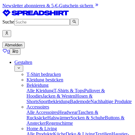
Newsletter abonnieren & 5-€-Gutschein sichern
Suche
Abmelden
0
0
Gestalten
T-Shirt bedrucken
Kleidung besticken
Bekleidung
Alle Kleidung
T-Shirts & Tops
Pullover &
Hoodies
Jacken & Westen
Hosen &
Shorts
Sportbekleidung
Bademode
Nachhaltige Produkte
Accessoires
Alle Accessoires
Headwear
Taschen &
Rucksäcke
Halswärmer
Socken & Schuhe
Buttons &
Anstecker
Regenschirme
Home & Living
Alle Produkte
Küche
Deko & Living
Textilien
Haustier-