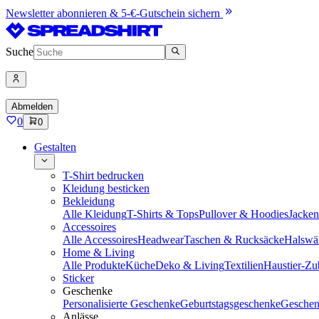
Newsletter abonnieren & 5-€-Gutschein sichern
Suche
Abmelden
0
0
Gestalten
T-Shirt bedrucken
Kleidung besticken
Bekleidung
Alle Kleidung
T-Shirts & Tops
Pullover & Hoodies
Jacke
Accessoires
Alle Accessoires
Headwear
Taschen & Rucksäcke
Halswä
Home & Living
Alle Produkte
Küche
Deko & Living
Textilien
Haustier-Zu
Sticker
Geschenke
Personalisierte Geschenke
Geburtstagsgeschenke
Geschen
Anlässe