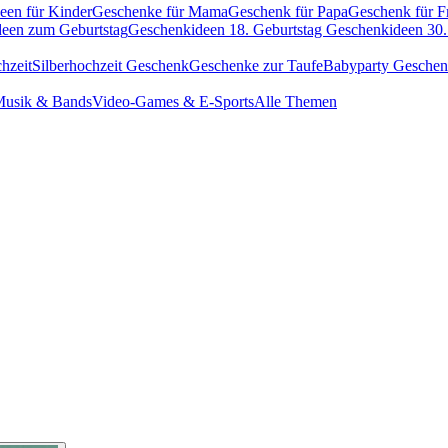
een für Kinder
Geschenke für Mama
Geschenk für Papa
Geschenk für F
een zum Geburtstag
Geschenkideen 18. Geburtstag
Geschenkideen 30.
hzeit
Silberhochzeit Geschenk
Geschenke zur Taufe
Babyparty Gesche
usik & Bands
Video-Games & E-Sports
Alle Themen