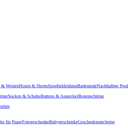
n & Westen
Hosen & Shorts
Sportbekleidung
Bademode
Nachhaltige Pro
rmer
Socken & Schuhe
Buttons & Anstecker
Regenschirme
behör
ke für Paare
Fotogeschenke
Babygeschenke
Geschenkgutscheine