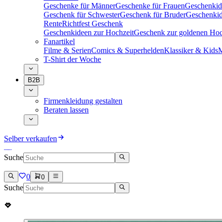
Geschenke für Männer
Geschenke für Frauen
Geschenkid
Geschenk für Schwester
Geschenk für Bruder
Geschenkid
Rente
Richtfest Geschenk
Geschenkideen zur Hochzeit
Geschenk zur goldenen Hoc
Fanartikel
Filme & Serien
Comics & Superhelden
Klassiker & Kids
M
T-Shirt der Woche
B2B
Firmenkleidung gestalten
Beraten lassen
Selber verkaufen
Suche
0
0
Suche