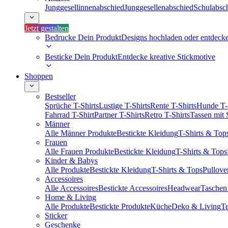
Junggesellinnenabschied
Junggesellenabschied
Schulabsc
Jetzt gestalten
Bedrucke Dein Produkt
Designs hochladen oder entdeck
Besticke Dein Produkt
Entdecke kreative Stickmotive
Shoppen
Bestseller
Sprüche T-Shirts
Lustige T-Shirts
Rente T-Shirts
Hunde T-
Fahrrad T-Shirt
Partner T-Shirts
Retro T-Shirts
Tassen mit
Männer
Alle Männer Produkte
Bestickte Kleidung
T-Shirts & Top
Frauen
Alle Frauen Produkte
Bestickte Kleidung
T-Shirts & Tops
Kinder & Babys
Alle Produkte
Bestickte Kleidung
T-Shirts & Tops
Pullove
Accessoires
Alle Accessoires
Bestickte Accessoires
Headwear
Taschen
Home & Living
Alle Produkte
Bestickte Produkte
Küche
Deko & Living
Te
Sticker
Geschenke