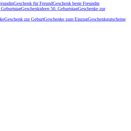
reundin
Geschenk für Freund
Geschenk beste Freundin
 Geburtstag
Geschenkideen 50. Geburtstag
Geschenke zur
nke
Geschenk zur Geburt
Geschenke zum Einzug
Geschenkgutscheine