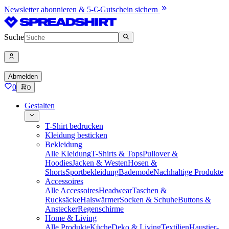
Newsletter abonnieren & 5-€-Gutschein sichern
Suche
Abmelden
0
0
Gestalten
T-Shirt bedrucken
Kleidung besticken
Bekleidung
Alle Kleidung
T-Shirts & Tops
Pullover &
Hoodies
Jacken & Westen
Hosen &
Shorts
Sportbekleidung
Bademode
Nachhaltige Produkte
Accessoires
Alle Accessoires
Headwear
Taschen &
Rucksäcke
Halswärmer
Socken & Schuhe
Buttons &
Anstecker
Regenschirme
Home & Living
Alle Produkte
Küche
Deko & Living
Textilien
Haustier-