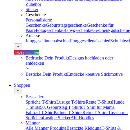
Zubehör
Sticker
Geschenke
Personalisierte
Geschenke
Geburtstagsgeschenke
Geschenke für
Paare
Fotogeschenke
Babygeschenke
Geschenkgutscheine
Anlässe
Junggesellinnenabschied
Junggesellenabschied
Schulabsc
Jetzt gestalten
Bedrucke Dein Produkt
Designs hochladen oder
entdecken
Besticke Dein Produkt
Entdecke kreative Stickmotive
Shoppen
Bestseller
Sprüche T-Shirts
Lustige T-Shirts
Rente T-Shirts
Hunde
T-Shirts
50. Geburtstag T-Shirts
T-Shirt für Mama
Fahrrad T-Shirt
Partner T-Shirts
Retro T-Shirts
Tassen mit
Sprüchen
Lustige Sticker
Abi Hoodies
Männer
Alle Männer Produkte
Bestickte Kleidung
T-Shirts &