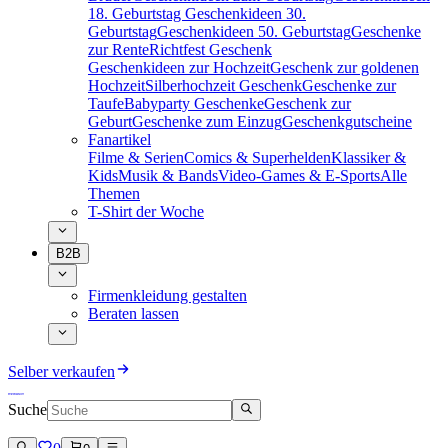
18. Geburtstag
Geschenkideen 30.
Geburtstag
Geschenkideen 50. Geburtstag
Geschenke
zur Rente
Richtfest Geschenk
Geschenkideen zur Hochzeit
Geschenk zur goldenen
Hochzeit
Silberhochzeit Geschenk
Geschenke zur
Taufe
Babyparty Geschenke
Geschenk zur
Geburt
Geschenke zum Einzug
Geschenkgutscheine
Fanartikel
Filme & Serien
Comics & Superhelden
Klassiker &
Kids
Musik & Bands
Video-Games & E-Sports
Alle
Themen
T-Shirt der Woche
B2B
Firmenkleidung gestalten
Beraten lassen
Selber verkaufen
Suche