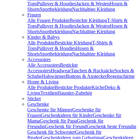
Tops
Pullover & Hoodies
Jacken & Westen
Hosen &
Shorts
Sportbekleidung
Nachhaltige Kleidung
Frauen
Alle Frauen Produkte
Bestickte Kleidung
T-Shirts &
Tops
Pullover & Hoodies
Jacken & Westen
Hosen &
Shorts
Sportbekleidung
Nachhaltige Kleidung
Kinder & Babys
Alle Produkte
Bestickte Kleidung
T-Shirts &
Tops
Pullover & Hoodies
Hosen &
Shorts
Sportbekleidung
Nachhaltige Kleidung
Accessoires
Alle Accessoires
Bestickte
Accessoires
Headwear
Taschen & Rucksäcke
Socken &
Schuhe
Halswärmer
Buttons & Anstecker
Regenschirme
Home & Living
Alle Produkte
Bestickte Produkte
Küche
Deko &
Living
Textilien
Haustier-Zubehör
Sticker
Geschenke
Geschenke für Männer
Geschenke für
Frauen
Geschenkideen für Kinder
Geschenke für
Mama
Geschenk für Papa
Geschenk für
Freundin
Geschenk für Freund
Geschenk beste Freundin
Geschenk für Schwester
Geschenk für
Bruder
Geschenkideen zum Geburtstag
Geschenkideen