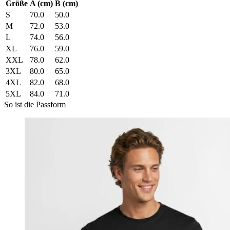
Größe
A (cm)
B (cm)
S
70.0
50.0
M
72.0
53.0
L
74.0
56.0
XL
76.0
59.0
XXL
78.0
62.0
3XL
80.0
65.0
4XL
82.0
68.0
5XL
84.0
71.0
So ist die Passform