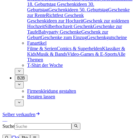
18. Geburtstag
Geschenkideen 30.
Geburtstag
Geschenkideen 50. Geburtstag
Geschenke
zur Rente
Richtfest Geschenk
Geschenkideen zur Hochzeit
Geschenk zur goldenen
Hochzeit
Silberhochzeit Geschenk
Geschenke zur
Taufe
Babyparty Geschenke
Geschenk zur
Geburt
Geschenke zum Einzug
Geschenkgutscheine
Fanartikel
Filme & Serien
Comics & Superhelden
Klassiker &
Kids
Musik & Bands
Video-Games & E-Sports
Alle
Themen
T-Shirt der Woche
B2B
Firmenkleidung gestalten
Beraten lassen
Selber verkaufen
Suche