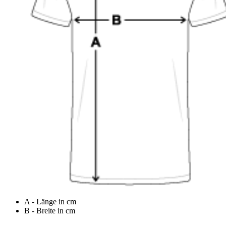
A - Länge in cm
B - Breite in cm