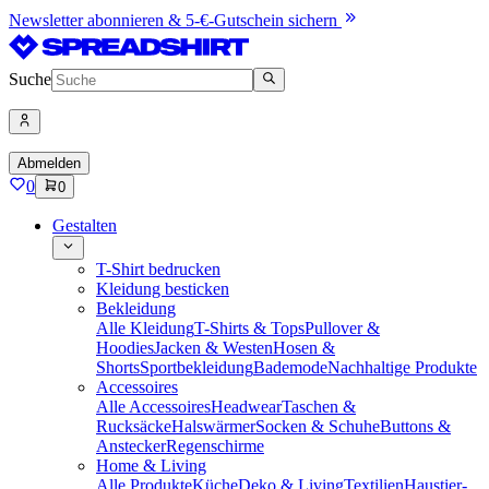
Newsletter abonnieren & 5-€-Gutschein sichern
Suche
Abmelden
0
0
Gestalten
T-Shirt bedrucken
Kleidung besticken
Bekleidung
Alle Kleidung
T-Shirts & Tops
Pullover &
Hoodies
Jacken & Westen
Hosen &
Shorts
Sportbekleidung
Bademode
Nachhaltige Produkte
Accessoires
Alle Accessoires
Headwear
Taschen &
Rucksäcke
Halswärmer
Socken & Schuhe
Buttons &
Anstecker
Regenschirme
Home & Living
Alle Produkte
Küche
Deko & Living
Textilien
Haustier-