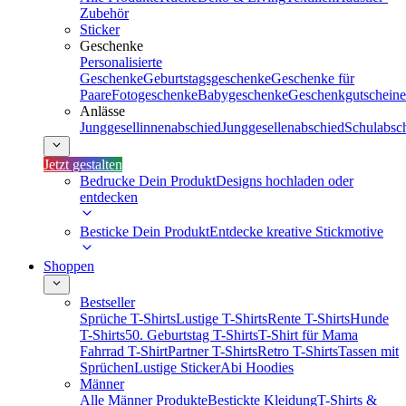
Zubehör
Sticker
Geschenke
Personalisierte
Geschenke
Geburtstagsgeschenke
Geschenke für
Paare
Fotogeschenke
Babygeschenke
Geschenkgutscheine
Anlässe
Junggesellinnenabschied
Junggesellenabschied
Schulabsc
Jetzt gestalten
Bedrucke Dein Produkt
Designs hochladen oder
entdecken
Besticke Dein Produkt
Entdecke kreative Stickmotive
Shoppen
Bestseller
Sprüche T-Shirts
Lustige T-Shirts
Rente T-Shirts
Hunde
T-Shirts
50. Geburtstag T-Shirts
T-Shirt für Mama
Fahrrad T-Shirt
Partner T-Shirts
Retro T-Shirts
Tassen mit
Sprüchen
Lustige Sticker
Abi Hoodies
Männer
Alle Männer Produkte
Bestickte Kleidung
T-Shirts &