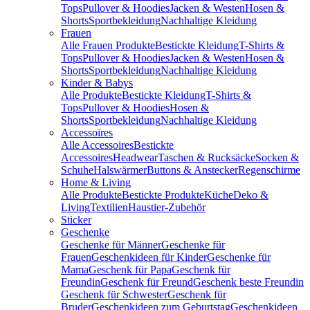
Tops
Pullover & Hoodies
Jacken & Westen
Hosen &
Shorts
Sportbekleidung
Nachhaltige Kleidung
Frauen
Alle Frauen Produkte
Bestickte Kleidung
T-Shirts &
Tops
Pullover & Hoodies
Jacken & Westen
Hosen &
Shorts
Sportbekleidung
Nachhaltige Kleidung
Kinder & Babys
Alle Produkte
Bestickte Kleidung
T-Shirts &
Tops
Pullover & Hoodies
Hosen &
Shorts
Sportbekleidung
Nachhaltige Kleidung
Accessoires
Alle Accessoires
Bestickte
Accessoires
Headwear
Taschen & Rucksäcke
Socken &
Schuhe
Halswärmer
Buttons & Anstecker
Regenschirme
Home & Living
Alle Produkte
Bestickte Produkte
Küche
Deko &
Living
Textilien
Haustier-Zubehör
Sticker
Geschenke
Geschenke für Männer
Geschenke für
Frauen
Geschenkideen für Kinder
Geschenke für
Mama
Geschenk für Papa
Geschenk für
Freundin
Geschenk für Freund
Geschenk beste Freundin
Geschenk für Schwester
Geschenk für
Bruder
Geschenkideen zum Geburtstag
Geschenkideen