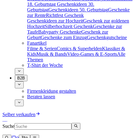
18. Geburtstag
Geschenkideen 30.
Geburtstag
Geschenkideen 50. Geburtstag
Geschenke
zur Rente
Richtfest Geschenk
Geschenkideen zur Hochzeit
Geschenk zur goldenen
Hochzeit
Silberhochzeit Geschenk
Geschenke zur
Taufe
Babyparty Geschenke
Geschenk zur
Geburt
Geschenke zum Einzug
Geschenkgutscheine
Fanartikel
Filme & Serien
Comics & Superhelden
Klassiker &
Kids
Musik & Bands
Video-Games & E-Sports
Alle
Themen
T-Shirt der Woche
B2B
Firmenkleidung gestalten
Beraten lassen
Selber verkaufen
Suche