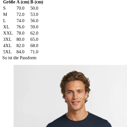
Größe
A (cm)
B (cm)
S
70.0
50.0
M
72.0
53.0
L
74.0
56.0
XL
76.0
59.0
XXL
78.0
62.0
3XL
80.0
65.0
4XL
82.0
68.0
5XL
84.0
71.0
So ist die Passform