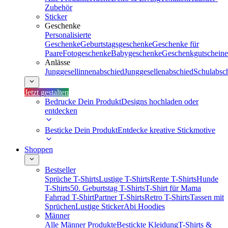
Zubehör
Sticker
Geschenke
Personalisierte
Geschenke
Geburtstagsgeschenke
Geschenke für
Paare
Fotogeschenke
Babygeschenke
Geschenkgutscheine
Anlässe
Junggesellinnenabschied
Junggesellenabschied
Schulabsc
Jetzt gestalten
Bedrucke Dein Produkt
Designs hochladen oder
entdecken
Besticke Dein Produkt
Entdecke kreative Stickmotive
Shoppen
Bestseller
Sprüche T-Shirts
Lustige T-Shirts
Rente T-Shirts
Hunde
T-Shirts
50. Geburtstag T-Shirts
T-Shirt für Mama
Fahrrad T-Shirt
Partner T-Shirts
Retro T-Shirts
Tassen mit
Sprüchen
Lustige Sticker
Abi Hoodies
Männer
Alle Männer Produkte
Bestickte Kleidung
T-Shirts &