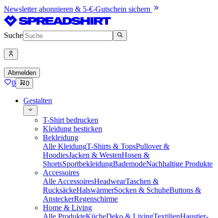
Newsletter abonnieren & 5-€-Gutschein sichern
Suche
Abmelden
0
0
Gestalten
T-Shirt bedrucken
Kleidung besticken
Bekleidung
Alle Kleidung
T-Shirts & Tops
Pullover &
Hoodies
Jacken & Westen
Hosen &
Shorts
Sportbekleidung
Bademode
Nachhaltige Produkte
Accessoires
Alle Accessoires
Headwear
Taschen &
Rucksäcke
Halswärmer
Socken & Schuhe
Buttons &
Anstecker
Regenschirme
Home & Living
Alle Produkte
Küche
Deko & Living
Textilien
Haustier-