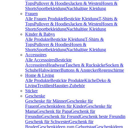
Tops
Pullover & Hoodies
Jacken & Westen
Hosen &
Shorts
Sportbekleidung
Nachhaltige Kleidung
Frauen
Alle Frauen Produkte
Bestickte Kleidung
T-Shirts &
Tops
Pullover & Hoodies
Jacken & Westen
Hosen &
Shorts
Sportbekleidung
Nachhaltige Kleidung
Kinder & Babys
Alle Produkte
Bestickte Kleidung
T-Shirts &
Tops
Pullover & Hoodies
Hosen &
Shorts
Sportbekleidung
Nachhaltige Kleidung
Accessoires
Alle Accessoires
Bestickte
Accessoires
Headwear
Taschen & Rucksäcke
Socken &
Schuhe
Halswärmer
Buttons & Anstecker
Regenschirme
Home & Living
Alle Produkte
Bestickte Produkte
Küche
Deko &
Living
Textilien
Haustier-Zubehör
Sticker
Geschenke
Geschenke für Männer
Geschenke für
Frauen
Geschenkideen für Kinder
Geschenke für
Mama
Geschenk für Papa
Geschenk für
Freundin
Geschenk für Freund
Geschenk beste Freundin
Geschenk für Schwester
Geschenk für
Bruder
Geschenkideen zum Geburtstag
Geschenkideen